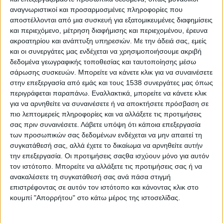
πρόγραμμα μαζί με τη συντοπίτισσα ερμηνεύτρια
αναγνωριστικοί και προσαρμοσμένες πληροφορίες που
Μαριλένα Ευστρατίου. Τη συναυλία θα συνοδεύσει
αποστέλλονται από μια συσκευή για εξατομικευμένες διαφημίσεις
επταμελής ορχήστρα, δίνοντας έμφαση στη
και περιεχόμενο, μέτρηση διαφήμισης και περιεχομένου, έρευνα
ακροατηρίου και ανάπτυξη υπηρεσιών.
Με την άδειά σας, εμείς
ζωντανή μουσική εκτέλεση και στο πολυφωνικό
και οι συνεργάτες μας ενδέχεται να χρησιμοποιήσουμε ακριβή
στοιχείο της παράστασης.
δεδομένα γεωγραφικής τοποθεσίας και ταυτοποίησης μέσω
σάρωσης συσκευών. Μπορείτε να κάνετε κλικ για να συναινέσετε
στην επεξεργασία από εμάς και τους 1538 συνεργάτες μας όπως
περιγράφεται παραπάνω. Εναλλακτικά, μπορείτε να κάνετε κλικ
για να αρνηθείτε να συναινέσετε ή να αποκτήσετε πρόσβαση σε
πιο λεπτομερείς πληροφορίες και να αλλάξετε τις προτιμήσεις
σας πριν συναινέσετε.
Λάβετε υπόψη ότι κάποια επεξεργασία
των προσωπικών σας δεδομένων ενδέχεται να μην απαιτεί τη
συγκατάθεσή σας, αλλά έχετε το δικαίωμα να αρνηθείτε αυτήν
την επεξεργασία. Οι προτιμήσεις σαςθα ισχύουν μόνο για αυτόν
τον ιστότοπο. Μπορείτε να αλλάξετε τις προτιμήσεις σας ή να
ανακαλέσετε τη συγκατάθεσή σας ανά πάσα στιγμή
Συμμετέχουν οι μουσικοί Γιάννης Ζαχαρίου και
επιστρέφοντας σε αυτόν τον ιστότοπο και κάνοντας κλικ στο
Απόστολος Κορμάς στο μπουζούκι, Γιώργος
κουμπί "Απορρήτου" στο κάτω μέρος της ιστοσελίδας.
Καρακώστας στο ακορντεόν, Φώτης Γερόπουλος