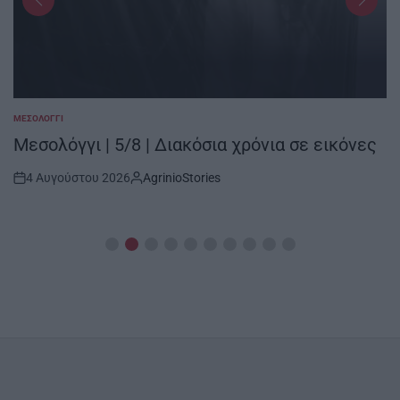
ΜΕΣΟΛΌΓΓΙ
POSTED
IN
Μεσολόγγι | 5/8 | Διακόσια χρόνια σε εικόνες
4 Αυγούστου 2026
AgrinioStories
Post
By:
Date