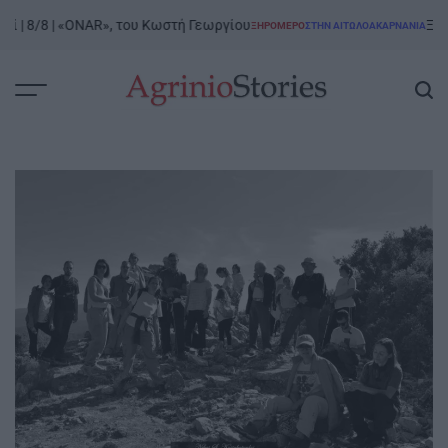
Skip
 8/8 | «ONAR», του Κωστή Γεωργίου
Ξηρόμερο
ΞΗΡΟΜΕΡΟ
ΣΤΗΝ ΑΙΤΩΛΟΑΚΑΡΝΑΝΊΑ
to
POSTED
IN
content
AgrinioStories