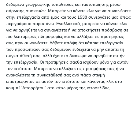
δεδομένα γεωγραφικής τοποθεσίας και ταυτοποίησης μέσω
σάρωσης συσκευών. Μπορείτε να κάνετε κλικ για να συναινέσετε
στην επεξεργασία από εμάς και τους 1538 συνεργάτες μας όπως
περιγράφεται παραπάνω. Εναλλακτικά, μπορείτε να κάνετε κλικ
για να αρνηθείτε να συναινέσετε ή να αποκτήσετε πρόσβαση σε
πιο λεπτομερείς πληροφορίες και να αλλάξετε τις προτιμήσεις
σας πριν συναινέσετε.
Λάβετε υπόψη ότι κάποια επεξεργασία
των προσωπικών σας δεδομένων ενδέχεται να μην απαιτεί τη
συγκατάθεσή σας, αλλά έχετε το δικαίωμα να αρνηθείτε αυτήν
την επεξεργασία. Οι προτιμήσεις σαςθα ισχύουν μόνο για αυτόν
τον ιστότοπο. Μπορείτε να αλλάξετε τις προτιμήσεις σας ή να
ανακαλέσετε τη συγκατάθεσή σας ανά πάσα στιγμή
Θα διανύσουμε την εξαιρετική διαδρομή με 18
επιστρέφοντας σε αυτόν τον ιστότοπο και κάνοντας κλικ στο
κουμπί "Απορρήτου" στο κάτω μέρος της ιστοσελίδας.
σημεία πολιτιστικού περιβαλλοντικούκαι
επιχειρηματικού ενδιαφέροντος. Η διαδρομή
συνδυάζει απίστευτες εναλλαγές,μοναδικά τοπία
,πολιτιστικά και περιβαλλοντικά μνημεία,
απίστευτη θέα και τεράστιο φωτογραφικό
ενδιαφέρον.