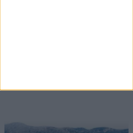
Νάσου Γκούβα