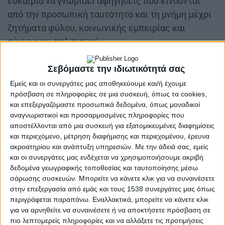
ευκαιρία να γνωρίσει αφηγήσεις που κινούνται
από την προσωπική ταυτότητα και τη μνήμη μέχρι
ζητήματα φύλου, κοινωνικής εμπειρίας και
σύγχρονου πολιτισμού.
Το «Lucie Scholarship Program» αποτελεί το ετήσιο
Σεβόμαστε την ιδιωτικότητά σας
πρόγραμμα υποτροφιών του Lucie Foundation και
Εμείς και οι συνεργάτες μας αποθηκεύουμε και/ή έχουμε
προκύπτει μέσα από διεθνή ανοιχτό διαγωνισμό
πρόσβαση σε πληροφορίες σε μια συσκευή, όπως τα cookies,
φωτογραφίας. Τα έργα αξιολογούνται από
και επεξεργαζόμαστε προσωπικά δεδομένα, όπως μοναδικοί
αναγνωριστικοί και προσαρμοσμένες πληροφορίες που
επιμελητές, εκδότες και επαγγελματίες της
αποστέλλονται από μια συσκευή για εξατομικευμένες διαφημίσεις
φωτογραφίας διεθνούς κύρους, ενώ ο βασικός
και περιεχόμενο, μέτρηση διαφήμισης και περιεχομένου, έρευνα
στόχος του προγράμματος είναι η οικονομική και
ακροατηρίου και ανάπτυξη υπηρεσιών.
Με την άδειά σας, εμείς
καλλιτεχνική στήριξη τόσο ανερχόμενων όσο και
και οι συνεργάτες μας ενδέχεται να χρησιμοποιήσουμε ακριβή
δεδομένα γεωγραφικής τοποθεσίας και ταυτοποίησης μέσω
ήδη ενεργών δημιουργών που χρειάζονται
σάρωσης συσκευών. Μπορείτε να κάνετε κλικ για να συναινέσετε
χρηματοδότηση και διεθνή προβολή για να
στην επεξεργασία από εμάς και τους 1538 συνεργάτες μας όπως
εξελίξουν τη δουλειά τους.
περιγράφεται παραπάνω. Εναλλακτικά, μπορείτε να κάνετε κλικ
για να αρνηθείτε να συναινέσετε ή να αποκτήσετε πρόσβαση σε
πιο λεπτομερείς πληροφορίες και να αλλάξετε τις προτιμήσεις