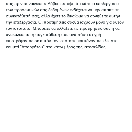
σας πριν συναινέσετε.
Λάβετε υπόψη ότι κάποια επεξεργασία
των προσωπικών σας δεδομένων ενδέχεται να μην απαιτεί τη
συγκατάθεσή σας, αλλά έχετε το δικαίωμα να αρνηθείτε αυτήν
την επεξεργασία. Οι προτιμήσεις σαςθα ισχύουν μόνο για αυτόν
τον ιστότοπο. Μπορείτε να αλλάξετε τις προτιμήσεις σας ή να
ανακαλέσετε τη συγκατάθεσή σας ανά πάσα στιγμή
επιστρέφοντας σε αυτόν τον ιστότοπο και κάνοντας κλικ στο
κουμπί "Απορρήτου" στο κάτω μέρος της ιστοσελίδας.
Στην έκθεση συμμετέχουν τέσσερις φωτογράφοι
που έλαβαν υποτροφία από το Lucie Foundation: η
Cristina Velásquez με το έργο «Somos Animales
Poéticos», ο Jatin Gulati με το «Effigy of Man», η Svet
Jacqueline με το «When The Smoke Clears» και η
Lisandra Álvarez με το «Sueño Profundo».
Πρόκειται για δουλειές που επιχειρούν να
αποτυπώσουν σύγχρονες εμπειρίες, κοινωνικές
εντάσεις και προσωπικές αναζητήσεις,
αποκαλύπτοντας τη φωτογραφία ως πεδίο