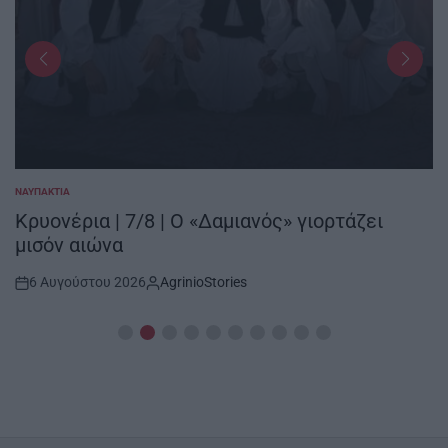
ΝΑΥΠΑΚΤΊΑ
POSTED
IN
Κρυονέρια | 7/8 | Ο «Δαμιανός» γιορτάζει
μισόν αιώνα
6 Αυγούστου 2026
AgrinioStories
Post
By:
Date