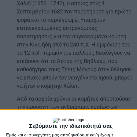
Χάλεϊ (1656–1742), ο οποίος στις 4
Σεπτεμβρίου 1682 τον παρατήρησε για πρώτη
φορά και το περιέγραψε. Υπάρχουν
καταγεγραμμένες αστρονομικές
παρατηρήσεις για τον συγκεκριμένο κομήτη
στην Κίνα ήδη από το 240 π.Χ. Η εμφάνισή του
το 12 π.Χ. παρακίνησε πολλούς θεολόγους να
εικάσουν ότι το Άστρο της Βηθλεέμ, που
καθοδήγησε τους Τρεις Μάγους όταν θέλησαν
να επισκεφθούν τον νεογέννητο Ιησού, μπορεί
να ήταν ο κομήτης Χάλεϊ.
Από τα αρχαία χρόνια οι κομήτες αποσπούσαν
την προσοχή των ανθρώπων, κυρίως ως
κακοί οιωνοί, λόγω της σπανιότητας της
εμφάνισής τους. Συνήθως συνδέονταν με
Σεβόμαστε την ιδιωτικότητά σας
επερχόμενα γεγονότα καταστροφής, με
Εμείς και οι συνεργάτες μας αποθηκεύουμε και/ή έχουμε