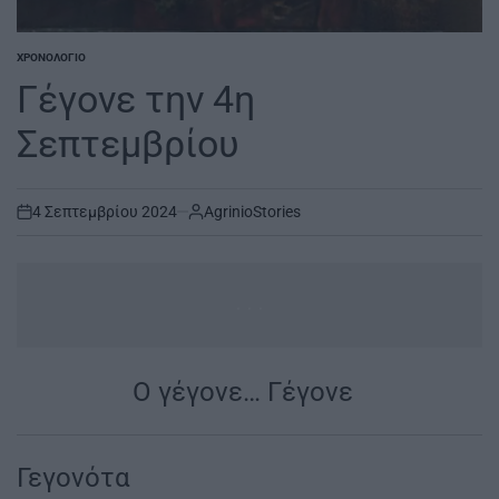
ΧΡΟΝΟΛΌΓΙΟ
POSTED
IN
Γέγονε την 4η
Σεπτεμβρίου
4 Σεπτεμβρίου 2024
AgrinioStories
on
...
Ο γέγονε… Γέγονε
|
Γεγονότα