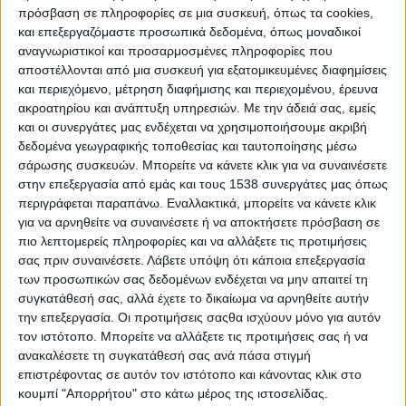
λοιμούς, θανάτους βασιλέων και καταστροφή
πρόσβαση σε πληροφορίες σε μια συσκευή, όπως τα cookies,
αυτοκρατοριών.
και επεξεργαζόμαστε προσωπικά δεδομένα, όπως μοναδικοί
αναγνωριστικοί και προσαρμοσμένες πληροφορίες που
αποστέλλονται από μια συσκευή για εξατομικευμένες διαφημίσεις
και περιεχόμενο, μέτρηση διαφήμισης και περιεχομένου, έρευνα
ακροατηρίου και ανάπτυξη υπηρεσιών.
Με την άδειά σας, εμείς
και οι συνεργάτες μας ενδέχεται να χρησιμοποιήσουμε ακριβή
δεδομένα γεωγραφικής τοποθεσίας και ταυτοποίησης μέσω
σάρωσης συσκευών. Μπορείτε να κάνετε κλικ για να συναινέσετε
στην επεξεργασία από εμάς και τους 1538 συνεργάτες μας όπως
περιγράφεται παραπάνω. Εναλλακτικά, μπορείτε να κάνετε κλικ
για να αρνηθείτε να συναινέσετε ή να αποκτήσετε πρόσβαση σε
πιο λεπτομερείς πληροφορίες και να αλλάξετε τις προτιμήσεις
σας πριν συναινέσετε.
Λάβετε υπόψη ότι κάποια επεξεργασία
των προσωπικών σας δεδομένων ενδέχεται να μην απαιτεί τη
συγκατάθεσή σας, αλλά έχετε το δικαίωμα να αρνηθείτε αυτήν
την επεξεργασία. Οι προτιμήσεις σαςθα ισχύουν μόνο για αυτόν
τον ιστότοπο. Μπορείτε να αλλάξετε τις προτιμήσεις σας ή να
ανακαλέσετε τη συγκατάθεσή σας ανά πάσα στιγμή
επιστρέφοντας σε αυτόν τον ιστότοπο και κάνοντας κλικ στο
κουμπί "Απορρήτου" στο κάτω μέρος της ιστοσελίδας.