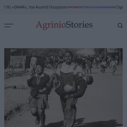
Skip
| «ONAR», του Κωστή Γεωργίου
Ξηρόμερο | 8/
ΞΗΡΟΜΕΡΟ
ΣΤΗΝ ΑΙΤΩΛΟΑΚΑΡΝΑΝΊΑ
to
POSTED
IN
content
AgrinioStories