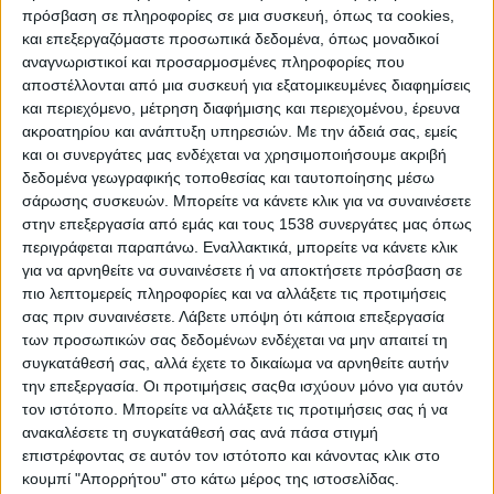
Δοβρουτσά, ενώ η Οθωμανική Αυτοκρατορία
πρόσβαση σε πληροφορίες σε μια συσκευή, όπως τα cookies,
ανακατέλαβε την περιοχή της
και επεξεργαζόμαστε προσωπικά δεδομένα, όπως μοναδικοί
αναγνωριστικοί και προσαρμοσμένες πληροφορίες που
Αδριανούπολης.
αποστέλλονται από μια συσκευή για εξατομικευμένες διαφημίσεις
και περιεχόμενο, μέτρηση διαφήμισης και περιεχομένου, έρευνα
ακροατηρίου και ανάπτυξη υπηρεσιών.
Με την άδειά σας, εμείς
και οι συνεργάτες μας ενδέχεται να χρησιμοποιήσουμε ακριβή
δεδομένα γεωγραφικής τοποθεσίας και ταυτοποίησης μέσω
σάρωσης συσκευών. Μπορείτε να κάνετε κλικ για να συναινέσετε
στην επεξεργασία από εμάς και τους 1538 συνεργάτες μας όπως
περιγράφεται παραπάνω. Εναλλακτικά, μπορείτε να κάνετε κλικ
για να αρνηθείτε να συναινέσετε ή να αποκτήσετε πρόσβαση σε
πιο λεπτομερείς πληροφορίες και να αλλάξετε τις προτιμήσεις
σας πριν συναινέσετε.
Λάβετε υπόψη ότι κάποια επεξεργασία
των προσωπικών σας δεδομένων ενδέχεται να μην απαιτεί τη
συγκατάθεσή σας, αλλά έχετε το δικαίωμα να αρνηθείτε αυτήν
την επεξεργασία. Οι προτιμήσεις σαςθα ισχύουν μόνο για αυτόν
τον ιστότοπο. Μπορείτε να αλλάξετε τις προτιμήσεις σας ή να
ανακαλέσετε τη συγκατάθεσή σας ανά πάσα στιγμή
1976 – Η Εξέγερση του Σοβέτο
. Μία ειρηνική
επιστρέφοντας σε αυτόν τον ιστότοπο και κάνοντας κλικ στο
διαδήλωση 15.000 φοιτητών στο Σοβέτο της
κουμπί "Απορρήτου" στο κάτω μέρος της ιστοσελίδας.