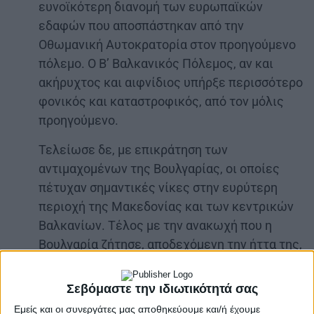
ευνοϊκότερη διανομή των ευρωπαϊκών
εδαφών που αποσπάστηκαν από την
Οθωμανική Αυτοκρατορία στον προηγούμενο
πόλεμο. Ο Β’ Βαλκανικός Πόλεμος, αν και
ακήρυχτος και αιφνίδιος υπήρξε περισσότερο
φονικός και καταστροφικός, από τον μόλις
προηγούμενο.
Τελείωσε δε, με επικράτηση των
αντιμαχομένων της Βουλγαρίας, οι οποίες
πέτυχαν σημαντικές νίκες στην ευρύτερη
περιοχή της Μακεδονίας και των κεντρικών
Βαλκανίων. Τέλος με την ανακωχή που η
Βουλγαρία ζήτησε, αποδεχόμενη την ήττα της,
αποκρούστηκαν και οι όποιες βλέψεις για τη
δημιουργία μιας Μεγάλης Βουλγαρίας. Η
Σεβόμαστε την ιδιωτικότητά σας
Ρουμανία απέσπασε την πρώην βουλγαρική
Εμείς και οι συνεργάτες μας αποθηκεύουμε και/ή έχουμε