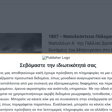
1807 – Ναπολεόντειοι Πόλεμο
Ναπολέων Α΄ της Γαλλίας βρίσ
δυνάμεις του Μπένιγκσεν στο 
σκληρή μάχη, οι Γάλλοι καταλ
οι Ρώσοι επανέρχονται την επ
Σεβόμαστε την ιδιωτικότητά σας
άτες μας αποθηκεύουμε και/ή έχουμε πρόσβαση σε πληροφορίες σε μια
Η Μάχη του Άιλαου (γερμ. Schla
ργαζόμαστε προσωπικά δεδομένα, όπως μοναδικοί αναγνωριστικοί και 
Eylau) ή μάχη του Πρόισις Άιλαο
στέλλονται από μια συσκευή για εξατομικευμένες διαφημίσεις και περ
Φεβρουαρίου 1807, ήταν μια αιμ
εχομένου, έρευνα ακροατηρίου και ανάπτυξη υπηρεσιών.
Με την άδειά σα
αποφασιστική, μάχη της Μεγάλ
χεται να χρησιμοποιήσουμε ακριβή δεδομένα γεωγραφικής τοποθεσίας 
ών. Μπορείτε να κάνετε κλικ για να συναινέσετε στην επεξεργασία απ
ίον του τσαρικού στρατού υπό την ηγεσία του στρατη
 όπως περιγράφεται παραπάνω. Εναλλακτικά, μπορείτε να κάνετε κλικ γ
ωγής αξιωματικός στην υπηρεσία του τσαρικού στρατο
οκτήσετε πρόσβαση σε πιο λεπτομερείς πληροφορίες και να αλλάξετε τι