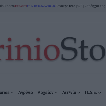
Ξενοκράτειο | 9/8 | «Απόηχοι της Εξόδου»: μ
ΣΟΛΌΓΓΙ
ΣΤΗΝ ΑΙΤΩΛΟΑΚΑΡΝΑΝΊΑ
STED
ories
Αγρίνιο
Αρχείον
Αιτ/νία
Π.Δ.Ε.