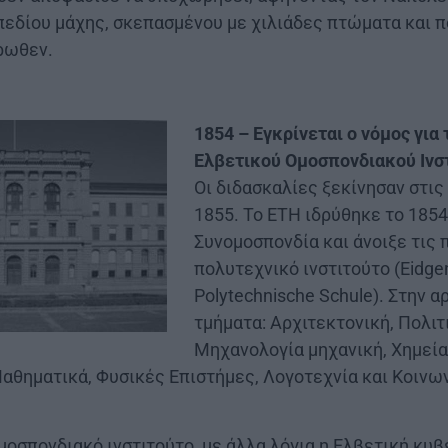
πεδίου μάχης, σκεπασμένου με χιλιάδες πτώματα και 
ρωθεν.
1854 – Εγκρίνεται ο νόμος για 
Ελβετικού Ομοσπονδιακού Ινσ
Οι διδασκαλίες ξεκίνησαν στι
1855. Το ΕΤΗ ιδρύθηκε το 1854
Συνομοσπονδία και άνοιξε τις 
πολυτεχνικό ινστιτούτο (Eidge
Polytechnische Schule). Στην α
τμήματα: Αρχιτεκτονική, Πολιτ
Μηχανολογία μηχανική, Χημεία
Μαθηματικά, Φυσικές Επιστήμες, Λογοτεχνία και Κοινω
ομοσπονδιακό ινστιτούτο, με άλλα λόγια η Ελβετική κυ