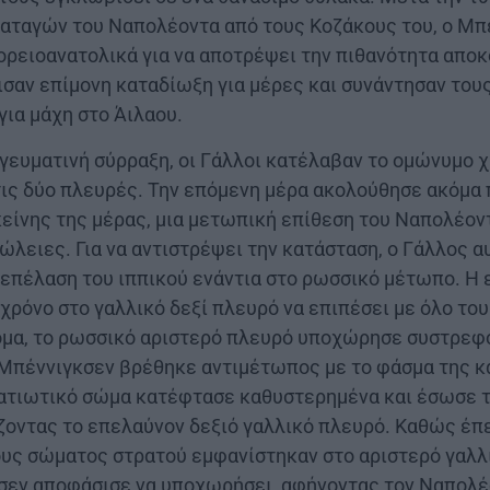
ιαταγών του Ναπολέοντα από τους Κοζάκους του, ο Μ
ορειοανατολικά για να αποτρέψει την πιθανότητα απο
χισαν επίμονη καταδίωξη για μέρες και συνάντησαν το
ια μάχη στο Άιλαου.
γευματινή σύρραξη, οι Γάλλοι κατέλαβαν το ομώνυμο χ
τις δύο πλευρές. Την επόμενη μέρα ακολούθησε ακόμα
είνης της μέρας, μια μετωπική επίθεση του Ναπολέον
λειες. Για να αντιστρέψει την κατάσταση, ο Γάλλος 
 επέλαση του ιππικού ενάντια στο ρωσσικό μέτωπο. Η
 χρόνο στο γαλλικό δεξί πλευρό να επιπέσει με όλο του
ομα, το ρωσσικό αριστερό πλευρό υποχώρησε συστρεφό
υ Μπέννιγκσεν βρέθηκε αντιμέτωπος με το φάσμα της 
ατιωτικό σώμα κατέφτασε καθυστερημένα και έσωσε τη
οντας το επελαύνον δεξιό γαλλικό πλευρό. Καθώς έπε
υς σώματος στρατού εμφανίστηκαν στο αριστερό γαλλι
κσεν αποφάσισε να υποχωρήσει, αφήνοντας τον Ναπολέ