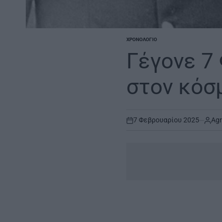
ΧΡΟΝΟΛΌΓΙΟ
POSTED
IN
Γέγονε 7
στον κόσ
7 Φεβρουαρίου 2025
Agr
on