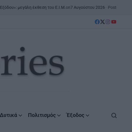
on
7 Αυγούστου 2026
Posted by
AgrinioStories
εγάλη έκθεση του Ε.Ι.Μ.
Σ
P
I
facebook
Twitter
instagram
YouTube
Δυτικά
Πολιτισμός
Έξοδος