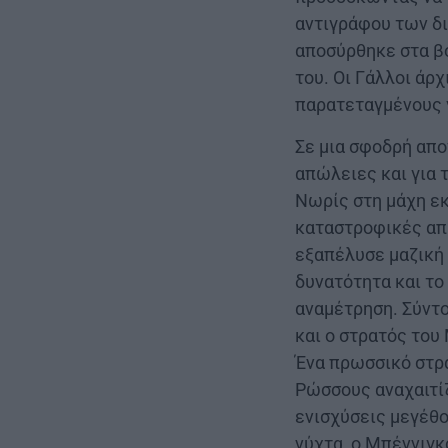
αντιγράφου των δ
αποσύρθηκε στα β
του. Οι Γάλλοι άρ
παρατεταγμένους γ
Σε μια σφοδρή απο
απώλειες και για 
Νωρίς στη μάχη εκ
καταστροφικές απώ
εξαπέλυσε μαζική
δυνατότητα και το
αναμέτρηση. Σύντ
και ο στρατός το
Ένα πρωσσικό στρ
Ρώσσους αναχαιτίζ
ενισχύσεις μεγέθο
νύχτα, ο Μπέννιγ