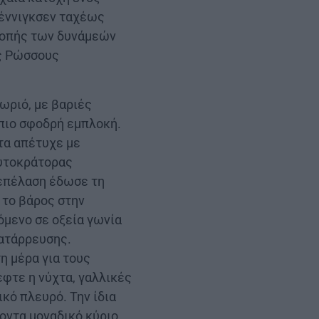
πέννιγκσεν ταχέως
κοπής των δυνάμεών
υς Ρώσσους
ωριό, με βαριές
 πιο σφοδρή εμπλοκή.
τα απέτυχε με
αυτοκράτορας
 επέλαση έδωσε τη
 το βάρος στην
μενο σε οξεία γωνία
κατάρρευσης.
 μέρα για τους
φτε η νύχτα, γαλλικές
κό πλευρό. Την ίδια
οντα μοναδικό κύριο