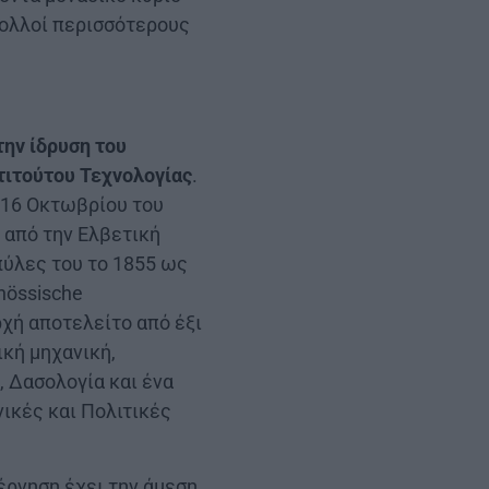
πολλοί περισσότερους
την ίδρυση του
τιτούτου Τεχνολογίας
.
ς 16 Οκτωβρίου του
 από την Ελβετική
πύλες του το 1855 ως
nössische
ρχή αποτελείτο από έξι
ική μηχανική,
, Δασολογία και ένα
νικές και Πολιτικές
βέρνηση έχει την άμεση