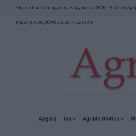
Skip
on
7 Αυγούστου 2026
Posted by
AgrinioStories
», του Κωστή Γεωργίου
ΜΕ
to
PO
IN
content
Κυριακή, 9 Αυγούστου 2026
11
:
02
:
17
AM
AgrinioStories
Αρχική
Top
Agrinio Stories
St