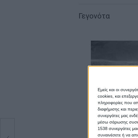
Γεγονότα
Εμείς και οι συνεργ
cookies, και επεξε
πληροφορίες που απο
διαφήμισης και περι
συνεργάτες μας ενδέ
μέσω σάρωσης συσκευ
Ναπολέοντα εναντ
1538 συνεργάτες μας
ής,
(γερμανικής καταγ
συναινέσετε ή να απ