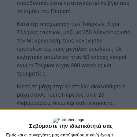
πυροβολικό, ώστε να αναγκαστεί να βγει από
το λιμάνι του Πειραιά.
Κατά την υποχώρηση των Τούρκων, λίγοι
Έλληνες τακτικοί, μαζί με 250 Αθηναίους υπό
τον Μακρυγιάννη, τους κυνήγησαν
προκαλώντας τους μεγάλες απώλειες. Οι
ελληνικές απώλειες ήταν 60 άνδρες νεκροί
ενώ οι Τούρκοι είχαν 300 νεκρούς και
τραυματίες.
Μετά τη μάχη στην Καστέλλα ακολούθησε η
μάχη στους Τρεις Πύργους, στις 20
Φεβρουαρίου, όπου και πάλι νίκησαν οι
Έλληνες του Γκόρντον, χωρίς όμως να
καταφέρουν τελικά να ανακουφίσουν τους
Σεβόμαστε την ιδιωτικότητά σας
πολιορκημένους της Ακρόπολης.
Εμείς και οι συνεργάτες μας αποθηκεύουμε και/ή έχουμε