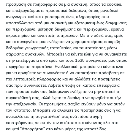
πρόσβαση σε πληροφορίες σε μια συσκευή, όπως τα cookies,
και επεξεργαζόμαστε προσωπικά δεδομένα, όπως μοναδικοί
αναγνωριστικοί και προσαρμοσμένες πληροφορίες που
αποστέλλονται από μια συσκευή για εξατομικευμένες διαφημίσεις
και περιεχόμενο, μέτρηση διαφήμισης και περιεχομένου, έρευνα
ακροατηρίου και ανάπτυξη υπηρεσιών.
Με την άδειά σας, εμείς
και οι συνεργάτες μας ενδέχεται να χρησιμοποιήσουμε ακριβή
δεδομένα γεωγραφικής τοποθεσίας και ταυτοποίησης μέσω
σάρωσης συσκευών. Μπορείτε να κάνετε κλικ για να συναινέσετε
στην επεξεργασία από εμάς και τους 1538 συνεργάτες μας όπως
περιγράφεται παραπάνω. Εναλλακτικά, μπορείτε να κάνετε κλικ
για να αρνηθείτε να συναινέσετε ή να αποκτήσετε πρόσβαση σε
1880 – Ο Ιωακείμ Γ΄ Μεγαλοπρεπής θέτει τα
πιο λεπτομερείς πληροφορίες και να αλλάξετε τις προτιμήσεις
θεμέλια
του νέου οικοδομήματος της
σας πριν συναινέσετε.
Λάβετε υπόψη ότι κάποια επεξεργασία
των προσωπικών σας δεδομένων ενδέχεται να μην απαιτεί τη
Μεγάλης του Γένους Σχολής στο λόφο του
συγκατάθεσή σας, αλλά έχετε το δικαίωμα να αρνηθείτε αυτήν
Φαναρίου. Χάρη στις δωρεές του Γεωργίου
την επεξεργασία. Οι προτιμήσεις σαςθα ισχύουν μόνο για αυτόν
Ζαρίφη, των πατέρων της Ιεράς Μονής
τον ιστότοπο. Μπορείτε να αλλάξετε τις προτιμήσεις σας ή να
ανακαλέσετε τη συγκατάθεσή σας ανά πάσα στιγμή
Βατοπεδίου, καθώς κι άλλων δωρητών, στις
επιστρέφοντας σε αυτόν τον ιστότοπο και κάνοντας κλικ στο
30 Ιανουαρίου 1880 εορτή των Τριών
κουμπί "Απορρήτου" στο κάτω μέρος της ιστοσελίδας.