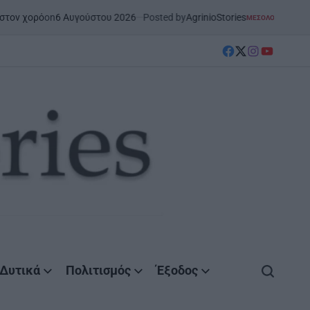
n
6 Αυγούστου 2026
Posted by
AgrinioStories
ΜΕΣΟΛΌΓΓΙ
ΣΤΗΝ ΑΙΤΩΛΟΑΚΑΡΝΑΝ
POSTED
IN
facebook
Twitter
instagram
YouTube
Δυτικά
Πολιτισμός
Έξοδος