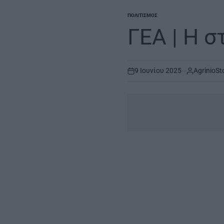
ΠΟΛΙΤΙΣΜΌΣ
POSTED
IN
ΓΕA | Η σ
9 Ιουνίου 2025
AgrinioSt
on