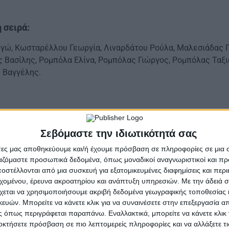
 σειρά:
γώ, Κωσταρέλλου Γεωργία, Λιναρδάτου Ρούλα, Μαλεσιάδας Π
 Βασίλης, Ρομπόλα Ελίνα, Ρομπόλας Γιώργος, Ρομπόλας Ταξι
 Βαγγέλης.
τις πιο διάσημες κωμωδίες του συγγραφέα. Πιθανότατα
Σεβόμαστε την ιδιωτικότητά σας
τις αρχές του 1590. Ένα έργο που θα μπορούσε να πει 
αντιμετώπιση των γυναικών, και το πώς παρουσιάζεται
άτες μας αποθηκεύουμε και/ή έχουμε πρόσβαση σε πληροφορίες σε μια
ργαζόμαστε προσωπικά δεδομένα, όπως μοναδικοί αναγνωριστικοί και 
αμένει επίκαιρο και αυτό γιατί, θέτει ερωτήματα για τ
στέλλονται από μια συσκευή για εξατομικευμένες διαφημίσεις και περ
ίας, την προσωπική ελευθερία και το τίμημα της προσ
εχομένου, έρευνα ακροατηρίου και ανάπτυξη υπηρεσιών.
Με την άδειά σα
 συμβόλαιο και μηχανισμός εξημέρωσης και την κοινων
χεται να χρησιμοποιήσουμε ακριβή δεδομένα γεωγραφικής τοποθεσίας 
ίκας. «Η στρίγγλα που έγινε αρνάκι» λοιπόν φέτος από
ών. Μπορείτε να κάνετε κλικ για να συναινέσετε στην επεξεργασία απ
 όπως περιγράφεται παραπάνω. Εναλλακτικά, μπορείτε να κάνετε κλικ γ
πολύ μεράκι. Μια ομάδα που όσο περνάνε τα χρόνια δυν
οκτήσετε πρόσβαση σε πιο λεπτομερείς πληροφορίες και να αλλάξετε τι