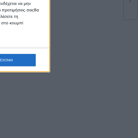
Αιμ
νδέχεται να μην
Οι προτιμήσεις σαςθα
λέσετε τη
κ στο κουμπί
ΕΧΟΜΑΙ