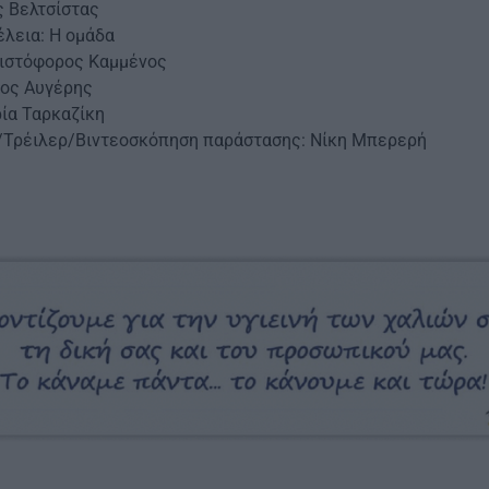
ς Βελτσίστας
έλεια: Η ομάδα
ριστόφορος Καμμένος
νος Αυγέρης
ία Ταρκαζίκη
Τρέιλερ/Βιντεοσκόπηση παράστασης: Νίκη Μπερερή