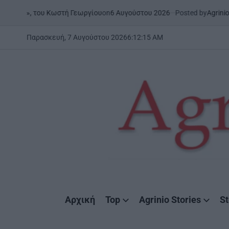
Skip
on
6 Αυγούστου 2026
Posted by
AgrinioStories
 του Κωστή Γεωργίου
ΞΗΡΟ
to
POST
IN
content
Παρασκευή, 7 Αυγούστου 2026
6
:
12
:
16
AM
AgrinioStories
Αρχική
Top
Agrinio Stories
St