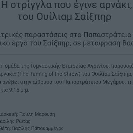
Η στρίγγλα που έγινε αρνάκι,
του Ουίλιαμ Σαίξπηρ
|
ατρικές παραστάσεις στο Παπαστράτειο
σικό έργο του Σαίξπηρ, σε μετάφραση Β
ή ομάδα της Γυμναστικής Εταιρείας Αγρινίου, παρουσι
αρνάκι» (The Taming of the Shrew) του Ουίλιαμ Σαίξπη
α ανέβει στην αίθουσα του Παπαστράτειου Μεγάρου, τη
ις 9:15 μ.μ.
ιασκευή: Γιούλη Μαρούση
ασίλης Ρώτας
θέτη: Βασίλης Παπακαμμένος