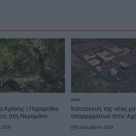
ΑΧΑΪ́Α
POSTED
IN
α Κρήνης | Παραμύθια
Κατασκευή της νέας μ
εις στη Νερομάνα
απορριμμάτων στην Αχ
υ 2026
9 Δεκεμβρίου 2024
on