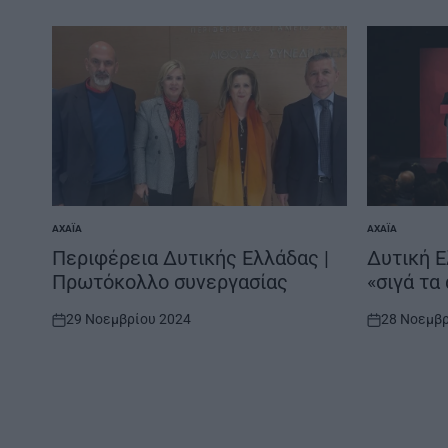
ΑΧΑΪ́Α
ΑΧΑΪ́Α
POSTED
POSTED
IN
IN
Περιφέρεια Δυτικής Ελλάδας |
Δυτική Ε
Πρωτόκολλο συνεργασίας
«σιγά τα
29 Νοεμβρίου 2024
28 Νοεμβρ
on
on