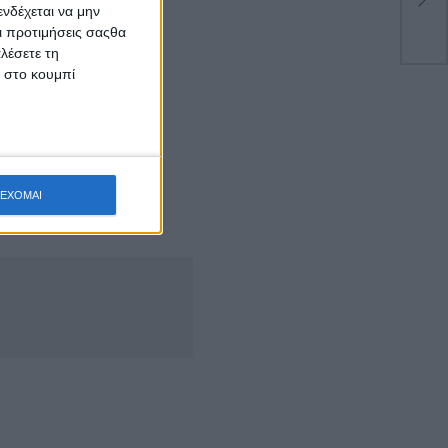
κα
νδέχεται να μην
Οι προτιμήσεις σαςθα
λέσετε τη
κ στο κουμπί
κής Πολιτικής,
Ο.Δ.Ε., 6Η Ε.Μ.Α.Κ,
ς, Πελοποννήσου &
ΕΧΟΜΑΙ