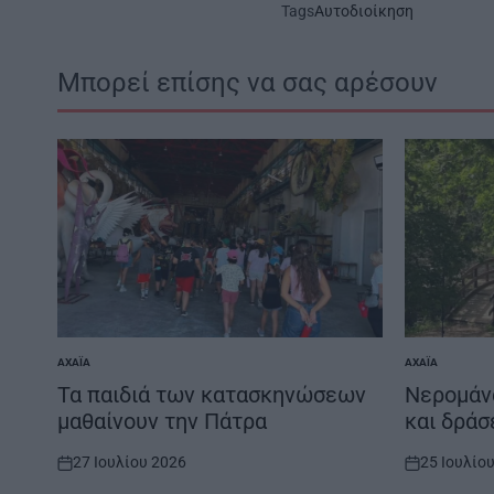
Tags
Αυτοδιοίκηση
Μπορεί επίσης να σας αρέσουν
ΑΧΑΪ́Α
ΑΧΑΪ́Α
POSTED
POSTED
IN
IN
Τα παιδιά των κατασκηνώσεων
Νερομάν
μαθαίνουν την Πάτρα
και δράσ
27 Ιουλίου 2026
25 Ιουλίο
on
on