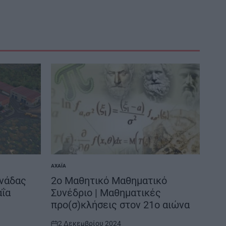
ΑΧΑΪ́Α
POSTED
IN
ονάδας
2ο Μαθητικό Μαθηματικό
αΐα
Συνέδριο | Μαθηματικές
προ(σ)κλήσεις στον 21ο αιώνα
2 Δεκεμβρίου 2024