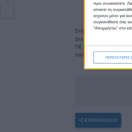
πριν συναινέσετε.
Λά
απαιτεί τη συγκατάθ
ισχύουν μόνο για αυ
συγκατάθεσή σας ανά
"Απορρήτου" στο κάτ
Στη σύσκεψη παρευρέθ
Διευθύνσεις Δασών της 
ΠΕ.ΚΕ Δ.Ε.,ΔΙ.Π.Υ.Ν,Π
Ιονίου.
ΠΕΡΙΣΣΟΤΕΡΕΣ 
ΚΟΙΝΟΠΟΊΗΣΗ