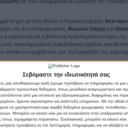
μελιώτη
και του Περιφερειακού Διοικητή της Πυροσβε
υμμετείχαν μεταξύ άλλων ο Περιφερειάρχης,
Νεκτάριο
αΐας και Αιτωλοακαρνανίας,
Φωκιών Ζαΐμης
και
Θανά
ν η οργάνωση και η βέλτιστη προετοιμασία ενόψει της
η ενός ολοκληρωμένου διακλαδικού σχεδίου που θα εστ
των έκτακτων συμβάντων για τη διαφύλαξη της ευρύτε
συνεργασία με την Πολιτική Προστασία και τη Πυροσβε
Σεβόμαστε την ιδιωτικότητά σας
ικών μέτρων στη πυροπροστασία. Ο σωστός συντονισ
άτες μας αποθηκεύουμε και/ή έχουμε πρόσβαση σε πληροφορίες σε μια
αι η έγκαιρη προετοιμασία σε πρώτο χρόνο θα οδηγή
ργαζόμαστε προσωπικά δεδομένα, όπως μοναδικοί αναγνωριστικοί και 
κών πυρκαγιών που απειλούν όχι μόνο τις περιουσίες 
στέλλονται από μια συσκευή για εξατομικευμένες διαφημίσεις και περ
εχομένου, έρευνα ακροατηρίου και ανάπτυξη υπηρεσιών.
Με την άδειά σα
ωές των πολιτών
», δήλωσε ο Αντιπεριφερειάρχης ΠΕ Α
χεται να χρησιμοποιήσουμε ακριβή δεδομένα γεωγραφικής τοποθεσίας 
ών. Μπορείτε να κάνετε κλικ για να συναινέσετε στην επεξεργασία απ
 όπως περιγράφεται παραπάνω. Εναλλακτικά, μπορείτε να κάνετε κλικ γ
οκτήσετε πρόσβαση σε πιο λεπτομερείς πληροφορίες και να αλλάξετε τι