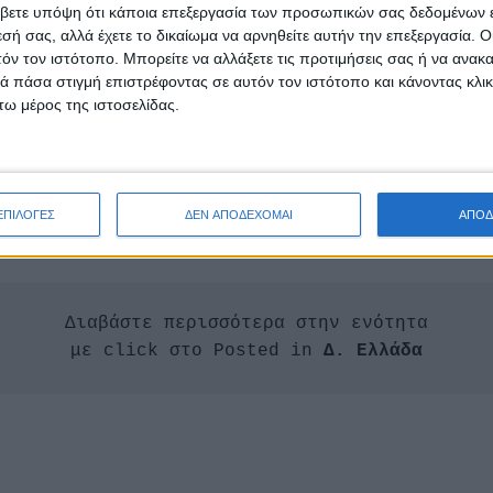
βετε υπόψη ότι κάποια επεξεργασία των προσωπικών σας δεδομένων ε
εσή σας, αλλά έχετε το δικαίωμα να αρνηθείτε αυτήν την επεξεργασία. 
τόν τον ιστότοπο. Μπορείτε να αλλάξετε τις προτιμήσεις σας ή να ανακα
 πάσα στιγμή επιστρέφοντας σε αυτόν τον ιστότοπο και κάνοντας κλι
ω μέρος της ιστοσελίδας.
ηκαν εκπρόσωποι από την Επιθεώρηση Εφαρμογής Δασι
ΠΔΕ, ΔΕΔΔΗΕ, Αστυνομία, ΚΕΤΧ, Λ.Σ. – ΕΛ. ΑΚΤ, 6η ΕΜ
Ε.ΠΥ.Δ.,Δ/νσεις Πολιτικής Προστασίας Δυτικής Ελλάδα
ΕΠΙΛΟΓΕΣ
ΔΕΝ ΑΠΟΔΕΧΟΜΑΙ
ΑΠΟΔ
Διαβάστε περισσότερα στην ενότητα

με click στο Posted in 
Δ. Ελλάδα