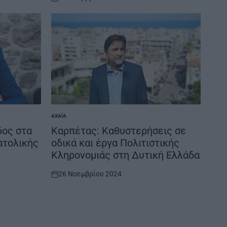
on
ΑΧΑΪ́Α
POSTED
IN
δος στα
Καρπέτας: Καθυστερήσεις σε
ατολικής
οδικά και έργα Πολιτιστικής
Κληρονομιάς στη Δυτική Ελλάδα
26 Νοεμβρίου 2024
on