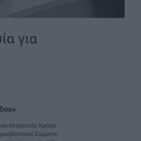
ία για
όδου»
ού Κλιματικής Κρίσης
Πυροσβεστικού Σώματος