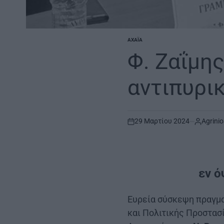
ΑΧΑΪ́Α
POSTED
IN
Φ. Ζαΐμης
αντιπυρι
29 Μαρτίου 2024
Agrinio
on
εν ό
Ευρεία σύσκεψη πραγμα
και Πολιτικής Προστασ