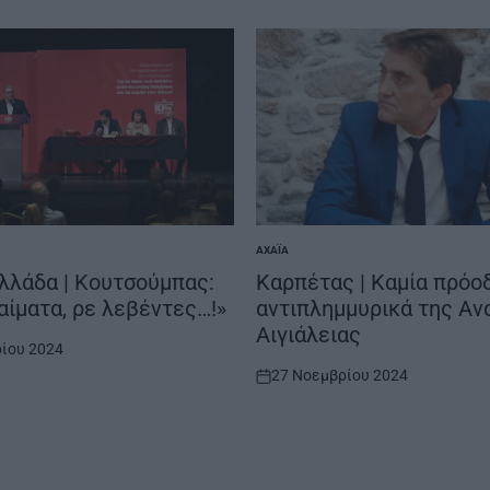
ΑΧΑΪ́Α
POSTED
IN
λλάδα | Κουτσούμπας:
Καρπέτας | Καμία πρόο
 αίματα, ρε λεβέντες…!»
αντιπλημμυρικά της Αν
Αιγιάλειας
ίου 2024
27 Νοεμβρίου 2024
on