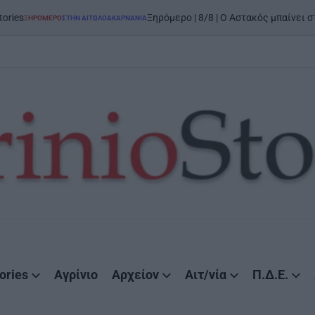
on
6 Α
Ξηρόμερο | 8/8 | Ο Αστακός μπαίνει στον χορό
ΤΗΝ ΑΙΤΩΛΟΑΚΑΡΝΑΝΊΑ
ories
Αγρίνιο
Αρχείον
Αιτ/νία
Π.Δ.Ε.