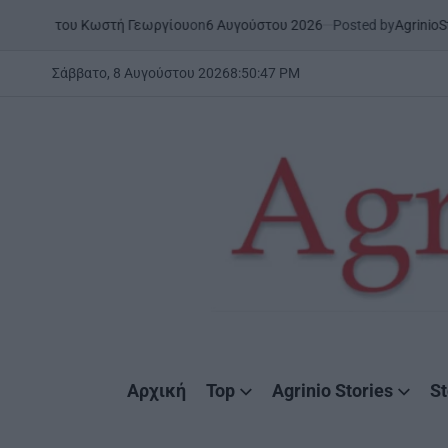
Skip
on
6 Αυγούστου 2026
Posted by
AgrinioStories
Κωστή Γεωργίου
ΞΗΡΟΜΕΡΟ
Σ
to
POSTED
IN
content
Σάββατο, 8 Αυγούστου 2026
8
:
50
:
49
PM
AgrinioStories
Αρχική
Top
Agrinio Stories
St