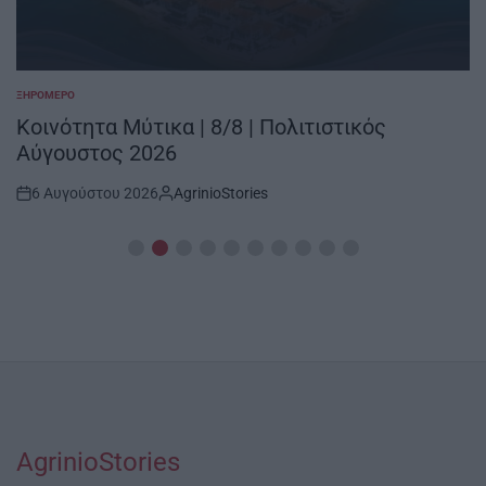
ΞΗΡΟΜΕΡΟ
POSTED
IN
Κοινότητα Μύτικα | 8/8 | Πολιτιστικός
Αύγουστος 2026
6 Αυγούστου 2026
AgrinioStories
Post
By:
Date
AgrinioStories