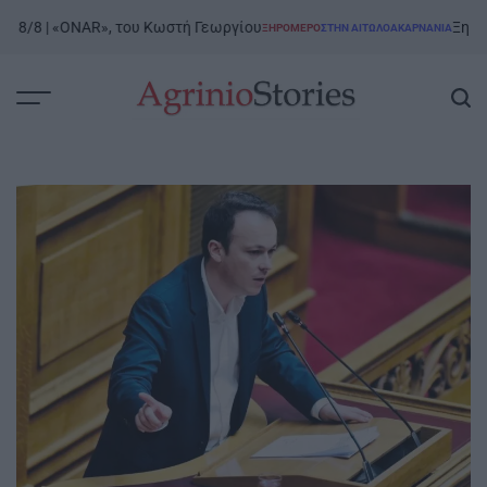
Skip
/8 | «ONAR», του Κωστή Γεωργίου
Ξηρόμερο 
ΞΗΡΟΜΕΡΟ
ΣΤΗΝ ΑΙΤΩΛΟΑΚΑΡΝΑΝΊΑ
to
POSTED
IN
content
AgrinioStories