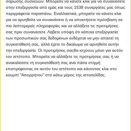
σάρωσης συσκευών. Μπορείτε να κάνετε κλικ για να συναινέσετε
φορείς(Υπουργείο και Δήμος Αμφιλοχίας).
στην επεξεργασία από εμάς και τους 1538 συνεργάτες μας όπως
περιγράφεται παραπάνω. Εναλλακτικά, μπορείτε να κάνετε κλικ
Για τα περισσότερα από αυτά τα παιδιά η
για να αρνηθείτε να συναινέσετε ή να αποκτήσετε πρόσβαση σε
διαμονή τους στη κατασκήνωση είναι η
πιο λεπτομερείς πληροφορίες και να αλλάξετε τις προτιμήσεις
σας πριν συναινέσετε.
Λάβετε υπόψη ότι κάποια επεξεργασία
μοναδική τους ευκαιρία για διακοπές και το
των προσωπικών σας δεδομένων ενδέχεται να μην απαιτεί τη
γεγονός ότι δεν σημειώθηκαν ατυχήματα ή
συγκατάθεσή σας, αλλά έχετε το δικαίωμα να αρνηθείτε αυτήν
αρρώστιες οφείλεται αποκλειστικά στις
την επεξεργασία. Οι προτιμήσεις σαςθα ισχύουν μόνο για αυτόν
προσπάθειες των εργαζομένων στο
τον ιστότοπο. Μπορείτε να αλλάξετε τις προτιμήσεις σας ή να
ανακαλέσετε τη συγκατάθεσή σας ανά πάσα στιγμή
πρόγραμμα αυτό να προσφέρουν ότι καλύτερο
επιστρέφοντας σε αυτόν τον ιστότοπο και κάνοντας κλικ στο
μπορούν μέσα σε αυτές τις συνθήκες»
κουμπί "Απορρήτου" στο κάτω μέρος της ιστοσελίδας.
Στο πλαίσιο αυτό ερωτάται ο Υπουργός Εργασίας