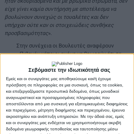
ήταν σκουριασμένα και με βρώμικα στρώματα, δεν
είχε γίνει καμία συντήρηση με αποτέλεσμα να
βουλώνουν συνεχώς οι τουαλέτες και δεν
υπήρχαν ούτε καν οι στοιχειώδεις συνθήκες
προσβασιμότητας
».
Στην συνέχεια οι Βουλευτές αναφέρουν
«
Πιθανόν κάποιοι ακόμα να θεωρούν ότι τα
παιδιά με αναπηρία είναι παιδιά ενός
κατώτερου Θεού και πως μπορούν απλά να τα
Σεβόμαστε την ιδιωτικότητά σας
αφήσουν στο έλεος της μοίρας τους, αλλά οι
Εμείς και οι συνεργάτες μας αποθηκεύουμε και/ή έχουμε
πρόσβαση σε πληροφορίες σε μια συσκευή, όπως τα cookies,
εικόνες αυτές που ήρθαν στην δημοσιότητα
και επεξεργαζόμαστε προσωπικά δεδομένα, όπως μοναδικοί
είναι ντροπή για ένα κράτος που θέλει να
αναγνωριστικοί και προσαρμοσμένες πληροφορίες που
λέγεται Ευρωπαϊκό
».
αποστέλλονται από μια συσκευή για εξατομικευμένες διαφημίσεις
και περιεχόμενο, μέτρηση διαφήμισης και περιεχομένου, έρευνα
Το να έχει υπάρξει μια μέριμνα για μια αξιοπρεπή
ακροατηρίου και ανάπτυξη υπηρεσιών.
Με την άδειά σας, εμείς
διαμονή σε 15 μόλις παιδιά είναι το λιγότερο που
και οι συνεργάτες μας ενδέχεται να χρησιμοποιήσουμε ακριβή
δεδομένα γεωγραφικής τοποθεσίας και ταυτοποίησης μέσω
θα έπρεπε να είχαν φροντίσει οι αρμόδιοι