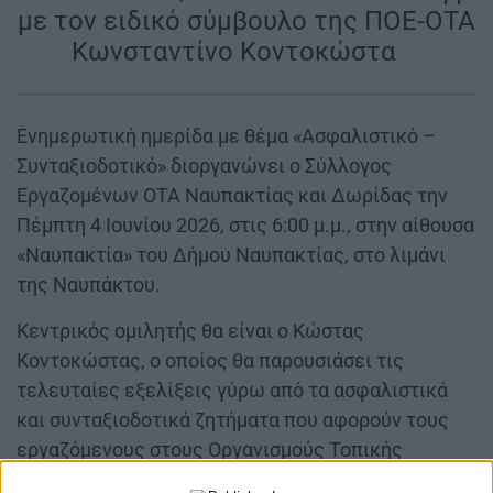
με τον ειδικό σύμβουλο της ΠΟΕ-ΟΤΑ
Κωνσταντίνο Κοντοκώστα
|
|
Ενημερωτική ημερίδα με θέμα «Ασφαλιστικό –
Συνταξιοδοτικό» διοργανώνει ο Σύλλογος
Εργαζομένων ΟΤΑ Ναυπακτίας και Δωρίδας την
Πέμπτη 4 Ιουνίου 2026, στις 6:00 μ.μ., στην αίθουσα
«Ναυπακτία» του Δήμου Ναυπακτίας, στο λιμάνι
της Ναυπάκτου.
Κεντρικός ομιλητής θα είναι ο Κώστας
Κοντοκώστας, ο οποίος θα παρουσιάσει τις
τελευταίες εξελίξεις γύρω από τα ασφαλιστικά
και συνταξιοδοτικά ζητήματα που αφορούν τους
εργαζόμενους στους Οργανισμούς Τοπικής
Αυτοδιοίκησης. Η συζήτηση επικεντρώνεται σε