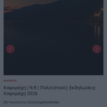
ΝΑΥΠΑΚΤΊΑ
POSTED
IN
Καψοράχη | 9/8 | Πολιτιστικές Εκδηλώσεις:
Καψοράχη 2026
7 Αυγούστου 2026
AgrinioStories
Post
By: