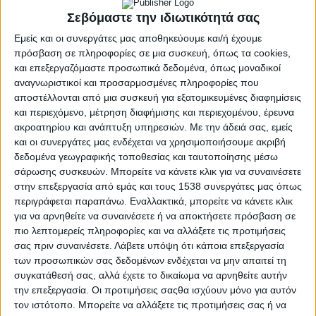
ένα πεδίο που εξακολουθεί να προκαλεί
Σεβόμαστε την ιδιωτικότητά σας
αβεβαιότητα και ερωτήματα στους εργαζόμενους,
Εμείς και οι συνεργάτες μας αποθηκεύουμε και/ή έχουμε
ιδιαίτερα σε σχέση με τα όρια ηλικίας, τη
πρόσβαση σε πληροφορίες σε μια συσκευή, όπως τα cookies,
θεμελίωση δικαιωμάτων, τη διαδοχική ασφάλιση
και επεξεργαζόμαστε προσωπικά δεδομένα, όπως μοναδικοί
αναγνωριστικοί και προσαρμοσμένες πληροφορίες που
και τις αλλαγές που έχουν επέλθει τα τελευταία
αποστέλλονται από μια συσκευή για εξατομικευμένες διαφημίσεις
χρόνια στο ασφαλιστικό πλαίσιο.
και περιεχόμενο, μέτρηση διαφήμισης και περιεχομένου, έρευνα
ακροατηρίου και ανάπτυξη υπηρεσιών.
Με την άδειά σας, εμείς
και οι συνεργάτες μας ενδέχεται να χρησιμοποιήσουμε ακριβή
δεδομένα γεωγραφικής τοποθεσίας και ταυτοποίησης μέσω
σάρωσης συσκευών. Μπορείτε να κάνετε κλικ για να συναινέσετε
στην επεξεργασία από εμάς και τους 1538 συνεργάτες μας όπως
περιγράφεται παραπάνω. Εναλλακτικά, μπορείτε να κάνετε κλικ
για να αρνηθείτε να συναινέσετε ή να αποκτήσετε πρόσβαση σε
πιο λεπτομερείς πληροφορίες και να αλλάξετε τις προτιμήσεις
σας πριν συναινέσετε.
Λάβετε υπόψη ότι κάποια επεξεργασία
Στόχος της ημερίδας είναι να δοθούν πρακτικές
των προσωπικών σας δεδομένων ενδέχεται να μην απαιτεί τη
απαντήσεις και σαφής ενημέρωση για ζητήματα
συγκατάθεσή σας, αλλά έχετε το δικαίωμα να αρνηθείτε αυτήν
την επεξεργασία. Οι προτιμήσεις σαςθα ισχύουν μόνο για αυτόν
που επηρεάζουν άμεσα τον εργασιακό και
τον ιστότοπο. Μπορείτε να αλλάξετε τις προτιμήσεις σας ή να
συνταξιοδοτικό σχεδιασμό των εργαζομένων στην