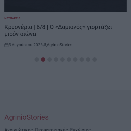
ΝΑΥΠΑΚΤΊΑ
POSTED
IN
Κρυονέρια | 6/8 | Ο «Δαμιανός» γιορτάζει
μισόν αιώνα
5 Αυγούστου 2026
AgrinioStories
Post
By:
Date
AgrinioStories
Αγρινιώτικες, Περιφερειακές, Εγχώριες