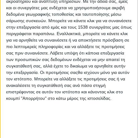
ακροατηρίου και ανάπτυξη υπηρεσιών.
Με την άδειά σας, εμείς
παρουσίαση και συζήτηση του προϋπολογισμού για
και οι συνεργάτες μας ενδέχεται να χρησιμοποιήσουμε ακριβή
το 2026.
δεδομένα γεωγραφικής τοποθεσίας και ταυτοποίησης μέσω
σάρωσης συσκευών. Μπορείτε να κάνετε κλικ για να συναινέσετε
στην επεξεργασία από εμάς και τους 1538 συνεργάτες μας όπως
περιγράφεται παραπάνω. Εναλλακτικά, μπορείτε να κάνετε κλικ
για να αρνηθείτε να συναινέσετε ή να αποκτήσετε πρόσβαση σε
πιο λεπτομερείς πληροφορίες και να αλλάξετε τις προτιμήσεις
σας πριν συναινέσετε.
Λάβετε υπόψη ότι κάποια επεξεργασία
των προσωπικών σας δεδομένων ενδέχεται να μην απαιτεί τη
συγκατάθεσή σας, αλλά έχετε το δικαίωμα να αρνηθείτε αυτήν
την επεξεργασία. Οι προτιμήσεις σαςθα ισχύουν μόνο για αυτόν
τον ιστότοπο. Μπορείτε να αλλάξετε τις προτιμήσεις σας ή να
ανακαλέσετε τη συγκατάθεσή σας ανά πάσα στιγμή
Κομβικής σημασίας είναι επίσης η εκλογή της
επιστρέφοντας σε αυτόν τον ιστότοπο και κάνοντας κλικ στο
Εφορευτικής Επιτροπής, η οποία θα αναλάβει τη
κουμπί "Απορρήτου" στο κάτω μέρος της ιστοσελίδας.
διενέργεια των αρχαιρεσιών για την ανάδειξη
νέων οργάνων διοίκησης και των αντιπροσώπων
του Εργατικού Κέντρου στη Γενική Συνομοσπονδία
Εργατών Ελλάδας. Η προσέλευση των συνέδρων