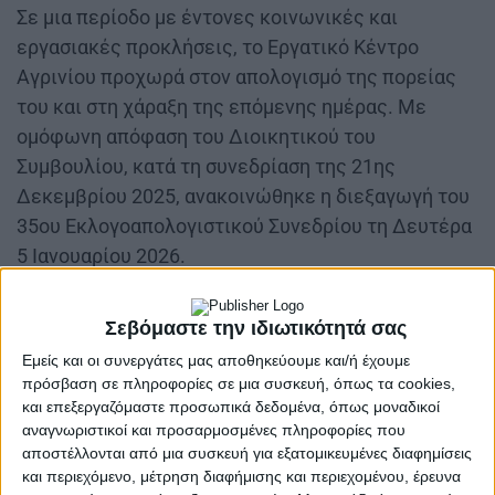
Σε μια περίοδο με έντονες κοινωνικές και
εργασιακές προκλήσεις, το Εργατικό Κέντρο
Αγρινίου προχωρά στον απολογισμό της πορείας
του και στη χάραξη της επόμενης ημέρας. Με
ομόφωνη απόφαση του Διοικητικού του
Συμβουλίου, κατά τη συνεδρίαση της 21ης
Δεκεμβρίου 2025, ανακοινώθηκε η διεξαγωγή του
35ου Εκλογοαπολογιστικού Συνεδρίου τη Δευτέρα
5 Ιανουαρίου 2026.
Το συνέδριο θα πραγματοποιηθεί στην αίθουσα
Σεβόμαστε την ιδιωτικότητά σας
εκδηλώσεων του Εργατικού Κέντρου, στο Αγρίνιο,
και αναμένεται να αποτελέσει σημείο αναφοράς
Εμείς και οι συνεργάτες μας αποθηκεύουμε και/ή έχουμε
πρόσβαση σε πληροφορίες σε μια συσκευή, όπως τα cookies,
για το συνδικαλιστικό κίνημα της περιοχής. Στην
και επεξεργαζόμαστε προσωπικά δεδομένα, όπως μοναδικοί
ημερήσια διάταξη περιλαμβάνονται ο απολογισμός
αναγνωριστικοί και προσαρμοσμένες πληροφορίες που
της δράσης της απερχόμενης Διοίκησης, ο
αποστέλλονται από μια συσκευή για εξατομικευμένες διαφημίσεις
και περιεχόμενο, μέτρηση διαφήμισης και περιεχομένου, έρευνα
οικονομικός απολογισμός, καθώς και η