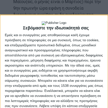
Μαϊου(sic, ο μήνας είναι ο Μάρτιος) περί την
9ην πρωινήν ώρα εφάνη η συνοδεία
διερχόμενη εκείθεν, οι δε ενεδρεύοντες
αφήσαντες αυτήν να εισέλθη εντός των
στενωπών, αίφνης προσέλαβον αυτήν και
Σεβόμαστε την ιδιωτικότητά σας
πάσαν σχεδόν την συνοδείαν φονεύσαντες,
Εμείς και οι συνεργάτες μας αποθηκεύουμε και/ή έχουμε
πρόσβαση σε πληροφορίες σε μια συσκευή, όπως τα cookies,
κατέλαβον τον θησαυρόν, ον μεταβίβασαν εις
και επεξεργαζόμαστε προσωπικά δεδομένα, όπως μοναδικοί
τον Ζυγόν, ένθα ο Μακρής διανείματο αυτόν
αναγνωριστικοί και προσαρμοσμένες πληροφορίες που
μετά των συντρόφων και παραταύτα απήλθε
αποστέλλονται από μια συσκευή για εξατομικευμένες διαφημίσεις
μετά των οπαδών του εις το αντίθετον μέρος
και περιεχόμενο, μέτρηση διαφήμισης και περιεχομένου, έρευνα
ακροατηρίου και ανάπτυξη υπηρεσιών.
Με την άδειά σας, εμείς
της Επαρχίας.»
και οι συνεργάτες μας ενδέχεται να χρησιμοποιήσουμε ακριβή
δεδομένα γεωγραφικής τοποθεσίας και ταυτοποίησης μέσω
Διαβάστε περισσότερα στο link που ακολουθεί:
σάρωσης συσκευών. Μπορείτε να κάνετε κλικ για να συναινέσετε
Η ενέδρα στη «Σκάλα του Μαυρομάτη»
στην επεξεργασία από εμάς και τους 1538 συνεργάτες μας όπως
περιγράφεται παραπάνω. Εναλλακτικά, μπορείτε να κάνετε κλικ
για να αρνηθείτε να συναινέσετε ή να αποκτήσετε πρόσβαση σε
πιο λεπτομερείς πληροφορίες και να αλλάξετε τις προτιμήσεις
5 Μαρτίου 1829
σας πριν συναινέσετε.
Λάβετε υπόψη ότι κάποια επεξεργασία