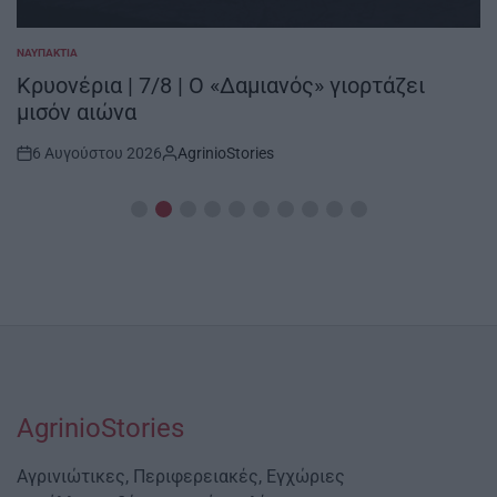
ΝΑΥΠΑΚΤΊΑ
POSTED
IN
Κρυονέρια | 7/8 | Ο «Δαμιανός» γιορτάζει
μισόν αιώνα
6 Αυγούστου 2026
AgrinioStories
Post
By:
Date
AgrinioStories
Αγρινιώτικες, Περιφερειακές, Εγχώριες