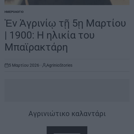
ΗΜΕΡΟΛΌΓΙΟ
POSTED
IN
Ἐν Ἀγρινίῳ τῇ 5ῃ Μαρτίου
| 1900: Η ηλικία του
Μπαϊρακτάρη
5 Μαρτίου 2026
AgrinioStories
on
.
Aγρινιώτικο καλαντάρι