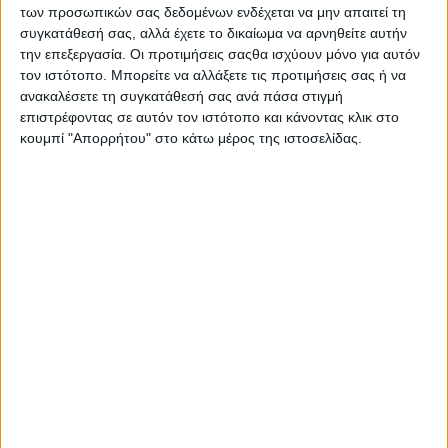
των προσωπικών σας δεδομένων ενδέχεται να μην απαιτεί τη
συγκατάθεσή σας, αλλά έχετε το δικαίωμα να αρνηθείτε αυτήν
Στις αρχές Μαρτίου 1829, στην τελική φάση
την επεξεργασία. Οι προτιμήσεις σαςθα ισχύουν μόνο για αυτόν
της Ελληνικής Επανάστασης, οι ελληνικές
τον ιστότοπο. Μπορείτε να αλλάξετε τις προτιμήσεις σας ή να
δυνάμεις υπό τον αρχιστράτηγο Ρίτσαρντ
ανακαλέσετε τη συγκατάθεσή σας ανά πάσα στιγμή
επιστρέφοντας σε αυτόν τον ιστότοπο και κάνοντας κλικ στο
Τσώρτς πέτυχαν σημαντική στρατιωτική
κουμπί "Απορρήτου" στο κάτω μέρος της ιστοσελίδας.
επιτυχία με την κατάληψη του φρουρίου της
Βόνιτσας. Το οχυρό βρισκόταν υπό ασφυκτική
πολιορκία από ξηρά και θάλασσα, ενώ η
τουρκαλβανική φρουρά του Νακά Αγά Τοπτσή
είχε εξαντλήσει τις προμήθειες και την
αντοχή της. Στις 5 Μαρτίου οι πολιορκημένοι
παρέδωσαν το φρούριο και αποχώρησαν με
τους όρους που συμφωνήθηκαν προς την
Πρέβεζα. Η ελληνική σημαία υψώθηκε στα
τείχη, ενώ την επόμενη ημέρα τελέστηκε
δοξολογία για τη νίκη. Ο Ιωάννης
Καποδίστριας χαρακτήρισε το γεγονός