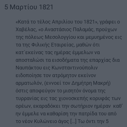
5 Μαρτίου 1821
«Κατά το τέλος Απριλίου του 1821», γράφει ο
Χαβέλας, «ο Αναστάσιος Παλαμάς, προύχων
της πόλεως Μεσολογγίου και μεμυημένος εις
τα της Φιλικής Εταιρείας, μαθών ότι
κατ΄εκείνας τας ημέρας έμμελων να
αποσταλώσι τα εισοδήματα της επαρχίας δια
Ναυπάκτου εις Κωνσταντινούπολιν
ειδοποίησε τον ατρόμητον εκείνον
αρματωλόν, (εννοεί τον Δημήτρη Μακρή)
όστις αποφεύγον το μισητόν όνομα της
τυρρανίας εις τας χιονοσκεπής κορυφάς των
ορέων, εκαραδόκει την σωτήριον ημέραν καθ’
ην έμμελε να καθαρίση την πατρίδα του από
το νέον Κυλώνειο άγος […] Τω όντι την 5