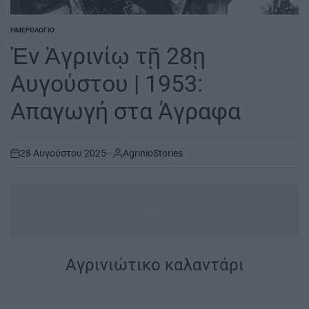
ΗΜΕΡΟΛΌΓΙΟ
POSTED
IN
Ἐν Ἀγρινίῳ τῇ 28ῃ
Αυγούστου | 1953:
Απαγωγή στα Άγραφα
28 Αυγούστου 2025
AgrinioStories
on
...
Aγρινιώτικο καλαντάρι