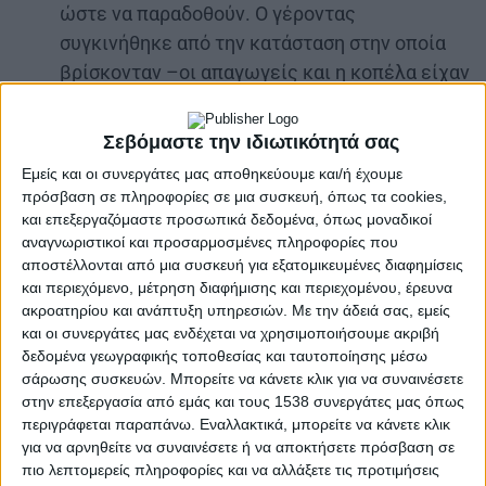
ώστε να παραδοθούν. Ο γέροντας
συγκινήθηκε από την κατάσταση στην οποία
βρίσκονταν –οι απαγωγείς και η κοπέλα είχαν
καταντήσει κυριολεκτικά ράκη– και έστειλε
έναν από τους γιους του να τους συνοδεύσει
Σεβόμαστε την ιδιωτικότητά σας
μέχρι τον σταθμάρχη, όπου και παραδόθηκαν.
Εμείς και οι συνεργάτες μας αποθηκεύουμε και/ή έχουμε
πρόσβαση σε πληροφορίες σε μια συσκευή, όπως τα cookies,
Από εκεί αφέθηκαν ελεύθεροι και σήμερα το
και επεξεργαζόμαστε προσωπικά δεδομένα, όπως μοναδικοί
απόγευμα έφτασαν στην πόλη μας. Αύριο ο
αναγνωριστικοί και προσαρμοσμένες πληροφορίες που
Θωμάς θα μεταβεί στο Μεσολόγγι για να
αποστέλλονται από μια συσκευή για εξατομικευμένες διαφημίσεις
και περιεχόμενο, μέτρηση διαφήμισης και περιεχομένου, έρευνα
ζητήσει από τον Μητροπολίτη την άδεια
ακροατηρίου και ανάπτυξη υπηρεσιών.
Με την άδειά σας, εμείς
τέλεσης του γάμου του με τη Βασιλική.
και οι συνεργάτες μας ενδέχεται να χρησιμοποιήσουμε ακριβή
δεδομένα γεωγραφικής τοποθεσίας και ταυτοποίησης μέσω
Στο μεταξύ, ο πατέρας της νεαρής, που
σάρωσης συσκευών. Μπορείτε να κάνετε κλικ για να συναινέσετε
βρισκόταν στο χωριό τους, τη Γράνιτσα, μόλις
στην επεξεργασία από εμάς και τους 1538 συνεργάτες μας όπως
περιγράφεται παραπάνω. Εναλλακτικά, μπορείτε να κάνετε κλικ
πληροφορήθηκε τα γεγονότα ειδοποίησε
για να αρνηθείτε να συναινέσετε ή να αποκτήσετε πρόσβαση σε
συγγενείς στο Αγρίνιο να κρατήσουν την κόρη
πιο λεπτομερείς πληροφορίες και να αλλάξετε τις προτιμήσεις
του μέχρι να φτάσει εκεί. Οι συγγενείς,