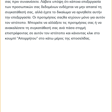
σας πριν συναινέσετε.
Λάβετε υπόψη ότι κάποια επεξεργασία
ωστόσο, αρνήθηκαν να προβούν σε μια τέτοια
των προσωπικών σας δεδομένων ενδέχεται να μην απαιτεί τη
συγκατάθεσή σας, αλλά έχετε το δικαίωμα να αρνηθείτε αυτήν
ενέργεια.
την επεξεργασία. Οι προτιμήσεις σαςθα ισχύουν μόνο για αυτόν
τον ιστότοπο. Μπορείτε να αλλάξετε τις προτιμήσεις σας ή να
ανακαλέσετε τη συγκατάθεσή σας ανά πάσα στιγμή
επιστρέφοντας σε αυτόν τον ιστότοπο και κάνοντας κλικ στο
———————————————————————————————————————————
κουμπί "Απορρήτου" στο κάτω μέρος της ιστοσελίδας.
Υποσημείωση:
Οι χρονολογίες που καταγράφονται πριν την 16η
Φεβρουαρίου 1923 είναι σύμφωνες με την χρονολόγηση των πηγών. Για
την αντιστοίχιση με τη σημερινή χρονολόγηση πρέπει στην αντίστοιχη
χρονολογία να προστεθούν 13 μέρες
Φωτογραφία:
Γάμος τη δεκαετία του ΄50
Έρευνα – Κείμενα: Λ. Τηλιγάδας
——————————————————————————————-
Η μνήμη είναι μια δυνατότητα για να διευρύνουμε το μέλλον
και όχι για να το συρρικνώσουμε στο ήδη ξεπερασμένο παρελθόν