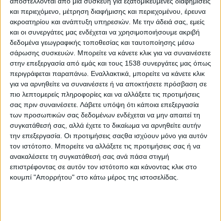
αποστέλλονται από μια συσκευή για εξατομικευμένες διαφημίσεις
συμμετάσχουν ζωγράφοι από την
και περιεχόμενο, μέτρηση διαφήμισης και περιεχομένου, έρευνα
Αιτωλοακαρνανία.
(Ριζοσπάστης, φύλλο
ακροατηρίου και ανάπτυξη υπηρεσιών.
Με την άδειά σας, εμείς
26.10.1975, σελ. 4)
και οι συνεργάτες μας ενδέχεται να χρησιμοποιήσουμε ακριβή
δεδομένα γεωγραφικής τοποθεσίας και ταυτοποίησης μέσω
σάρωσης συσκευών. Μπορείτε να κάνετε κλικ για να συναινέσετε
στην επεξεργασία από εμάς και τους 1538 συνεργάτες μας όπως
περιγράφεται παραπάνω. Εναλλακτικά, μπορείτε να κάνετε κλικ
26 Οκτωβρίου 1975
για να αρνηθείτε να συναινέσετε ή να αποκτήσετε πρόσβαση σε
πιο λεπτομερείς πληροφορίες και να αλλάξετε τις προτιμήσεις
Ο πρόεδρος της Πανελλήνια Ένωση
σας πριν συναινέσετε.
Λάβετε υπόψη ότι κάποια επεξεργασία
των προσωπικών σας δεδομένων ενδέχεται να μην απαιτεί τη
Αγωνιστών Εθνικής Αντίστασης (ΠΕΑΕΑ)
συγκατάθεσή σας, αλλά έχετε το δικαίωμα να αρνηθείτε αυτήν
Παντελής Γκόρτσης από το Αγρίνιο έστειλε
την επεξεργασία. Οι προτιμήσεις σαςθα ισχύουν μόνο για αυτόν
στον Ριζοσπάστη το παρακάτω γράμμα:
τον ιστότοπο. Μπορείτε να αλλάξετε τις προτιμήσεις σας ή να
Αγαπητέ «Ριζοσπάστη», παρακαλώ να
ανακαλέσετε τη συγκατάθεσή σας ανά πάσα στιγμή
επιστρέφοντας σε αυτόν τον ιστότοπο και κάνοντας κλικ στο
δημοσιευθεί το γράμμα μου αυτό, για την
κουμπί "Απορρήτου" στο κάτω μέρος της ιστοσελίδας.
αποκατάσταση της αλήθειας και όχι όσα
αναφέρουν οι αναθεωρητές στο φυλλάδιο
που κυκλοφόρησαν στο Αγρίνιο, τις