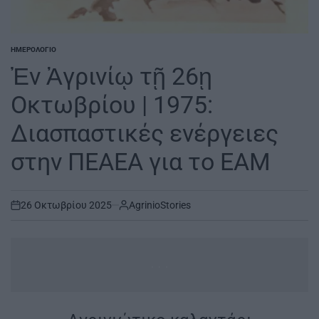
ΗΜΕΡΟΛΌΓΙΟ
POSTED
IN
Ἐν Ἀγρινίῳ τῇ 26ῃ
Οκτωβρίου | 1975:
Διασπαστικές ενέργειες
στην ΠΕΑΕΑ για το ΕΑΜ
26 Οκτωβρίου 2025
AgrinioStories
on
...