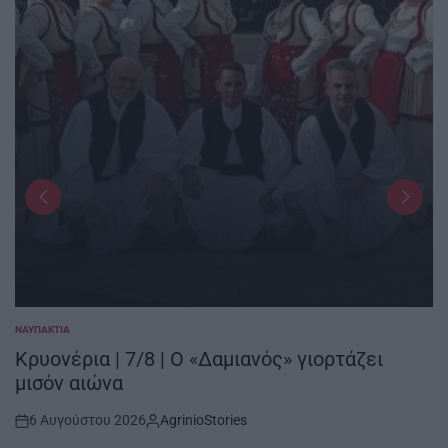
ΝΑΥΠΑΚΤΊΑ
POSTED
IN
Κρυονέρια | 7/8 | Ο «Δαμιανός» γιορτάζει
μισόν αιώνα
6 Αυγούστου 2026
AgrinioStories
Post
By: