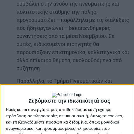
συμβάλει στην άνοδο της πνευματικής και
πολιτιστικής στάθμης της πόλης,
προγραμματίζει —παράλληλα με τις διαλέξεις
που ήδη οργανώνει— δεκαπενθήμερες
συναντήσεις από τα μέσα Νοεμβρίου. Σε
αυτές, ειδικευμένοι εισηγητές θα
παρουσιάζουν επιστημονικά, καλλιτεχνικά και
άλλα επίκαιρα θέματα, ακολουθούμενα από
συζήτηση.
Παράλληλα, το Τμήμα Πνευματικών και
Καλλιτεχνικών Εκδηλώσεων της Γυμναστικής
Εταιρείας Αγρινίου, στο πλαίσιο της
Σεβόμαστε την ιδιωτικότητά σας
προσπάθειάς του να αναδείξει νέους
Εμείς και οι συνεργάτες μας αποθηκεύουμε και/ή έχουμε
καλλιτέχνες, διοργανώνει έκθεση
πρόσβαση σε πληροφορίες σε μια συσκευή, όπως τα cookies,
ζωγραφικής για τις γιορτές των
και επεξεργαζόμαστε προσωπικά δεδομένα, όπως μοναδικοί
αναγνωριστικοί και προσαρμοσμένες πληροφορίες που
Χριστουγέννων. Στην έκθεση θα