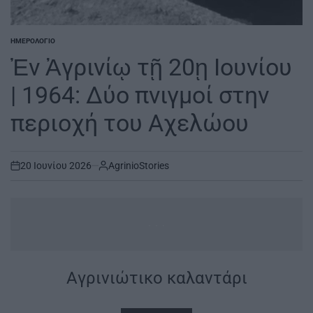
ΗΜΕΡΟΛΌΓΙΟ
POSTED
IN
Ἐν Ἀγρινίῳ τῇ 20ῃ Ιουνίου
| 1964: Δύο πνιγμοί στην
περιοχή του Αχελώου
20 Ιουνίου 2026
AgrinioStories
on
...
|
Aγρινιώτικο καλαντάρι
|