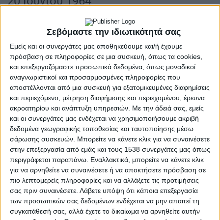
20 Ιουνίου 1964
Στην περιοχή του Αχελώου σημειώθηκαν δύο
Σεβόμαστε την ιδιωτικότητά σας
πνιγμοί
: ο Δ. Τέμος έπεσε από τη γέφυρα του
Εμείς και οι συνεργάτες μας αποθηκεύουμε και/ή έχουμε
αρδευτικού αύλακα κοντά στο χωριό Δοκίμι
πρόσβαση σε πληροφορίες σε μια συσκευή, όπως τα cookies,
και ο Γ. Χιώτης, κάτοικος Καλυβίων, πνίγηκε
και επεξεργαζόμαστε προσωπικά δεδομένα, όπως μοναδικοί
αναγνωριστικοί και προσαρμοσμένες πληροφορίες που
μετά από πτώση μέσα σε αρδευτικό αυλάκι
αποστέλλονται από μια συσκευή για εξατομικευμένες διαφημίσεις
της περιοχής του.
και περιεχόμενο, μέτρηση διαφήμισης και περιεχομένου, έρευνα
ακροατηρίου και ανάπτυξη υπηρεσιών.
Με την άδειά σας, εμείς
και οι συνεργάτες μας ενδέχεται να χρησιμοποιήσουμε ακριβή
δεδομένα γεωγραφικής τοποθεσίας και ταυτοποίησης μέσω
———————————————————————————————————————————
σάρωσης συσκευών. Μπορείτε να κάνετε κλικ για να συναινέσετε
Υποσημείωση:
Οι χρονολογίες που καταγράφονται πριν την 16η
στην επεξεργασία από εμάς και τους 1538 συνεργάτες μας όπως
Φεβρουαρίου 1923 είναι σύμφωνες με την χρονολόγηση των πηγών. Για
την αντιστοίχιση με τη σημερινή χρονολόγηση πρέπει στην αντίστοιχη
περιγράφεται παραπάνω. Εναλλακτικά, μπορείτε να κάνετε κλικ
χρονολογία να προστεθούν 13 μέρες
για να αρνηθείτε να συναινέσετε ή να αποκτήσετε πρόσβαση σε
πιο λεπτομερείς πληροφορίες και να αλλάξετε τις προτιμήσεις
Φωτογραφία: Αύλακας
Έρευνα – Κείμενα: Λ. Τηλιγάδας
σας πριν συναινέσετε.
Λάβετε υπόψη ότι κάποια επεξεργασία
——————————————————————————————-
των προσωπικών σας δεδομένων ενδέχεται να μην απαιτεί τη
Η μνήμη είναι μια δυνατότητα για να διευρύνουμε το μέλλον
συγκατάθεσή σας, αλλά έχετε το δικαίωμα να αρνηθείτε αυτήν
και όχι για να το συρρικνώσουμε στο ήδη ξεπερασμένο παρελθόν