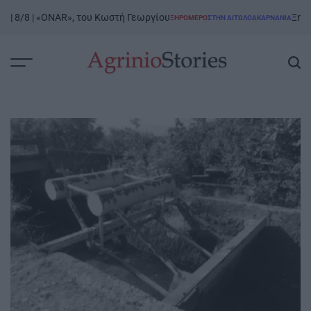
Skip
8/8 | «ONAR», του Κωστή Γεωργίου
Ξηρόμερο 
ΞΗΡΟΜΕΡΟ
ΣΤΗΝ ΑΙΤΩΛΟΑΚΑΡΝΑΝΊΑ
to
POSTED
IN
content
AgrinioStories