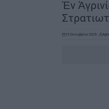
Ἐν Ἀγριν
Στρατιωτ
15 Οκτωβρίου 2025
Agri
on