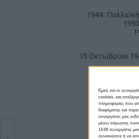
1944: Παλλαϊκ
1950
1
15 Οκτωβρίου 19
Εκείνη την ημέρα 
Εργατούπολης της 
εξέδωσε η ΕΑΜική
Εμείς και οι συνεργ
1944 στο πρωτοσέλ
cookies, και επεξε
πληροφορίες που απο
στην πλατεία Μπέλ
διαφήμισης και περι
συνεχίστηκε με χο
συνεργάτες μας ενδέ
μέσω σάρωσης συσκευ
1538 συνεργάτες μας
ης
συναινέσετε ή να απ