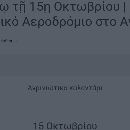
ίῳ τῇ 15ῃ Οκτωβρίου |
ικό Αεροδρόμιο στο Α
nioStories
...
Aγρινιώτικο καλαντάρι
15 Οκτωβρίου