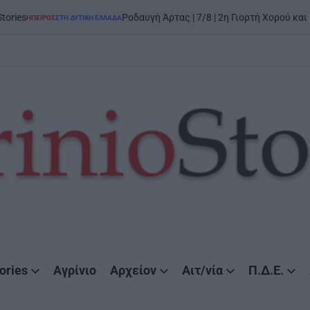
Ροδαυγή Άρτας | 7/8 | 2η Γιορτή Χορού και Παράδοσης:
Σ
ΣΤΗ ΔΥΤΙΚΉ ΕΛΛΆΔΑ
ories
Αγρίνιο
Αρχείον
Αιτ/νία
Π.Δ.Ε.