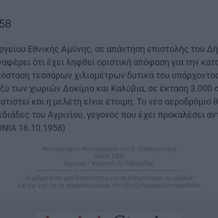
58
γείου Εθνικής Αμύνης, σε απάντηση επιστολής του Δή
ναφέρει ότι έχει ληφθεί οριστική απόφαση για την κα
πόσταση τεσσάρων χιλιομέτρων δυτικά του υπάρχοντος
ξύ των χωριών Δοκίμιο και Καλύβια, σε έκταση 3.000 
ατιστεί και η μελέτη είναι έτοιμη. Το νέο αεροδρόμιο 
εδιάδες του Αγρινίου, γεγονός που έχει προκαλέσει αν
ΝΙΑ 16.10.1958)
Φωτογραφία: Φωτογραφία του Ε. Παναγιωτάκη
Δείτε
ΕΔΩ
Έρευνα – Κείμενα: Λ. Τηλιγάδας
——————————————————————————————-
Η μνήμη είναι μια δυνατότητα για να διευρύνουμε το μέλλον
και όχι για να το συρρικνώσουμε στο ήδη ξεπερασμένο παρελθόν