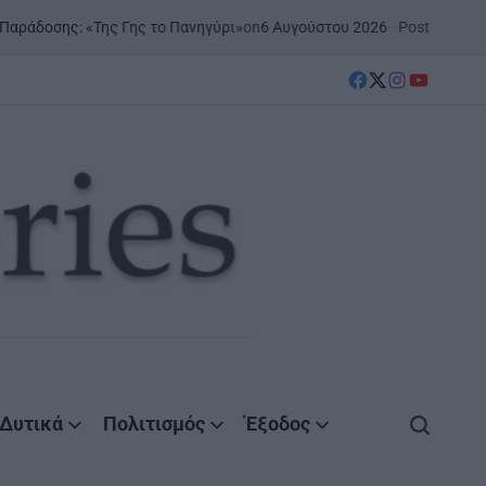
on
6 Αυγούστου 2026
Posted by
AgrinioStories
 «Της Γης το Πανηγύρι»
Ξ
P
IN
facebook
Twitter
instagram
YouTube
Δυτικά
Πολιτισμός
Έξοδος