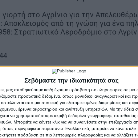
ή γιορτή στο Αγρίνιο για την Απελευθέρ
: Αποκλεισμός από τη γνώση για ένα πη
958: Στρατιωτικό Αεροδρόμιο στο Αγρίν
44
γιορτάστηκε στο Αγρίνιο η Απελευθέρωση της Αθήνας 
Ελλάδας, του Πειραιά» από τους Γερμανούς, μετά από
Σεβόμαστε την ιδιωτικότητά σας
 Δημοτική Αρχή του Αγρινίου και δημοσιεύτηκε την Κ
άτες μας αποθηκεύουμε και/ή έχουμε πρόσβαση σε πληροφορίες σε μια
ιδο της εφημερίδας «Φωνή του Λαού». Τό πρωΐ, στις 9
ργαζόμαστε προσωπικά δεδομένα, όπως μοναδικοί αναγνωριστικοί και 
στέλλονται από μια συσκευή για εξατομικευμένες διαφημίσεις και περ
λου, και ακολούθησαν ομιλίες, ενώ το απόγευμα, στις 6
εχομένου, έρευνα ακροατηρίου και ανάπτυξη υπηρεσιών.
Με την άδειά σα
ρούς, συνοδευόμενους από μουσική, χορωδία κ.ά.
χεται να χρησιμοποιήσουμε ακριβή δεδομένα γεωγραφικής τοποθεσίας 
ών. Μπορείτε να κάνετε κλικ για να συναινέσετε στην επεξεργασία απ
 όπως περιγράφεται παραπάνω. Εναλλακτικά, μπορείτε να κάνετε κλικ γ
οκτήσετε πρόσβαση σε πιο λεπτομερείς πληροφορίες και να αλλάξετε τι