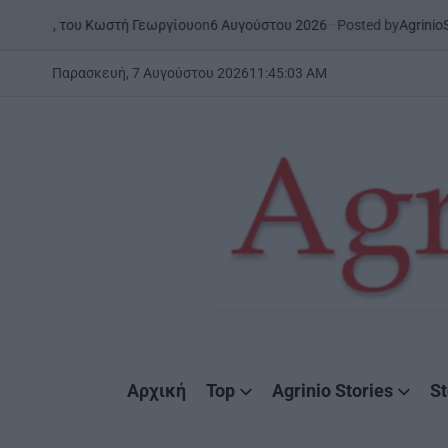
Skip
on
6 Αυγούστου 2026
Posted by
AgrinioStories
του Κωστή Γεωργίου
ΉΠΕΙΡΟ
to
POSTED
IN
content
Παρασκευή, 7 Αυγούστου 2026
11
:
45
:
04
AM
AgrinioStories
Αρχική
Top
Agrinio Stories
St