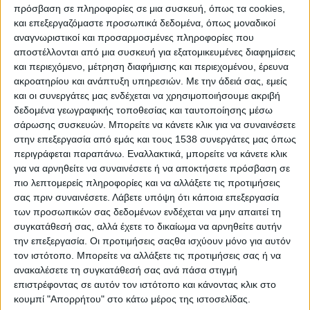
πρόσβαση σε πληροφορίες σε μια συσκευή, όπως τα cookies,
και επεξεργαζόμαστε προσωπικά δεδομένα, όπως μοναδικοί
αναγνωριστικοί και προσαρμοσμένες πληροφορίες που
αποστέλλονται από μια συσκευή για εξατομικευμένες διαφημίσεις
και περιεχόμενο, μέτρηση διαφήμισης και περιεχομένου, έρευνα
ακροατηρίου και ανάπτυξη υπηρεσιών.
Με την άδειά σας, εμείς
και οι συνεργάτες μας ενδέχεται να χρησιμοποιήσουμε ακριβή
δεδομένα γεωγραφικής τοποθεσίας και ταυτοποίησης μέσω
σάρωσης συσκευών. Μπορείτε να κάνετε κλικ για να συναινέσετε
στην επεξεργασία από εμάς και τους 1538 συνεργάτες μας όπως
περιγράφεται παραπάνω. Εναλλακτικά, μπορείτε να κάνετε κλικ
για να αρνηθείτε να συναινέσετε ή να αποκτήσετε πρόσβαση σε
πιο λεπτομερείς πληροφορίες και να αλλάξετε τις προτιμήσεις
σας πριν συναινέσετε.
Λάβετε υπόψη ότι κάποια επεξεργασία
των προσωπικών σας δεδομένων ενδέχεται να μην απαιτεί τη
συγκατάθεσή σας, αλλά έχετε το δικαίωμα να αρνηθείτε αυτήν
την επεξεργασία. Οι προτιμήσεις σαςθα ισχύουν μόνο για αυτόν
τον ιστότοπο. Μπορείτε να αλλάξετε τις προτιμήσεις σας ή να
ανακαλέσετε τη συγκατάθεσή σας ανά πάσα στιγμή
επιστρέφοντας σε αυτόν τον ιστότοπο και κάνοντας κλικ στο
κουμπί "Απορρήτου" στο κάτω μέρος της ιστοσελίδας.