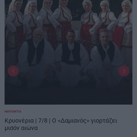
ΝΑΥΠΑΚΤΊΑ
POSTED
IN
Κρυονέρια | 7/8 | Ο «Δαμιανός» γιορτάζει
μισόν αιώνα