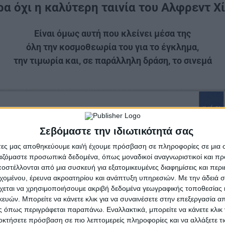
ρα όχι η καλύτερη ταινία του Αλφρεντ Χ
Είναι όμως αυτή που κλείνει μέσα της
όλη την κοσμοθεωρία του για το έγκλημα,
την τιμωρία και, σε παράλληλη δράση, το σινεμά
Σεβόμαστε την ιδιωτικότητά σας
άτες μας αποθηκεύουμε και/ή έχουμε πρόσβαση σε πληροφορίες σε μια
ργαζόμαστε προσωπικά δεδομένα, όπως μοναδικοί αναγνωριστικοί και 
στέλλονται από μια συσκευή για εξατομικευμένες διαφημίσεις και περ
εχομένου, έρευνα ακροατηρίου και ανάπτυξη υπηρεσιών.
Με την άδειά σα
χεται να χρησιμοποιήσουμε ακριβή δεδομένα γεωγραφικής τοποθεσίας 
ών. Μπορείτε να κάνετε κλικ για να συναινέσετε στην επεξεργασία απ
Ώρα προβολής: 9:30, το βράδυ
 όπως περιγράφεται παραπάνω. Εναλλακτικά, μπορείτε να κάνετε κλικ γ
οκτήσετε πρόσβαση σε πιο λεπτομερείς πληροφορίες και να αλλάξετε τι