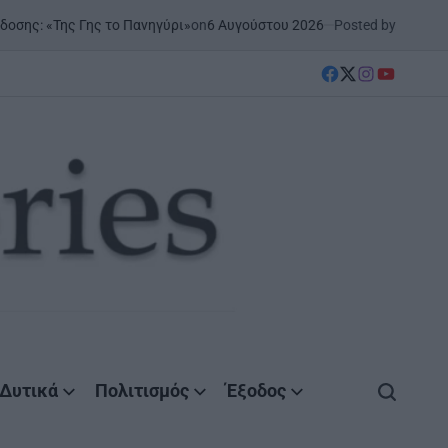
on
6 Αυγούστου 2026
Posted by
AgrinioStories
ς το Πανηγύρι»
ΞΗΡΟΜΕΡΟ
Σ
POSTED
IN
facebook
Twitter
instagram
YouTube
Δυτικά
Πολιτισμός
Έξοδος