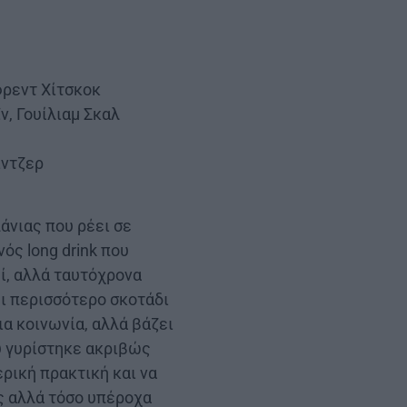
ρεντ Χίτσκοκ
, Γουίλιαμ Σκαλ
ιντζερ
πάνιας που ρέει σε
ός long drink που
ί, αλλά ταυτόχρονα
ι περισσότερο σκοτάδι
ια κοινωνία, αλλά βάζει
υ γυρίστηκε ακριβώς
ερική πρακτική και να
ύς αλλά τόσο υπέροχα