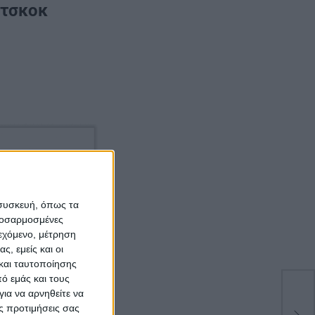
ίτσκοκ
 συσκευή, όπως τα
προσαρμοσμένες
ιεχόμενο, μέτρηση
ς, εμείς και οι
και ταυτοποίησης
ό εμάς και τους
ια να αρνηθείτε να
ς προτιμήσεις σας