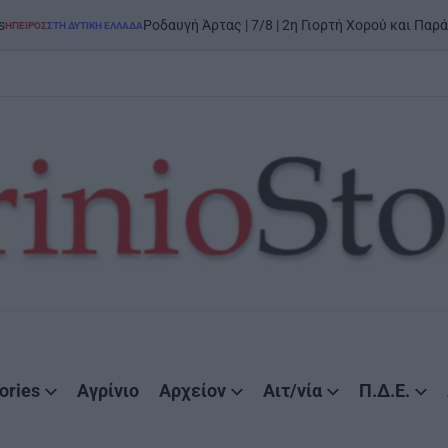
Ροδαυγή Άρτας | 7/8 | 2η Γιορτή Χορού και Παράδοσης: «Της Γη
Ή ΕΛΛΆΔΑ
ories
Αγρίνιο
Αρχείον
Αιτ/νία
Π.Δ.Ε.