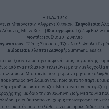
Η.Π.Α.
, 1948
ντνεϊ Μπερνστάιν, Αλφρεντ Χίτσκοκ |
Σκηνοθεσία:
Αλφ
 Λόρεντς, Μπεν Χεκτ |
Φωτογραφία:
Τζόζεφ Βάλενταϊν
Μοντάζ:
Γουίλιαμ Χ. Ζίγκλερ
αγωνιστούν:
Τζέιμς Στιούαρτ, Τζον Νταλ, Φάρλεϊ Γκρέ
Διάρκεια:
80 λεπτά |
Διανομή:
Summer Classics
ινία που ξεκινάει με την υπεροψία μιας παγωμένης σαμ
νω από ένα πτώμα και τελειώνει με την μελαγχολία εν
α τελειώσει. Μια ταινία που τρέμει να μην αποκαλυφθε
 που κάποιος αντιλαμβάνεται πως αυτό το πάρτι κρύβε
 Υόρκη καθώς σκοτεινιάζει. Μια ταινία που σατιρίζει μ
εροχής της, με όριο την ανθρώπινη ζωή. Μια ταινία πο
ολιάσει με ευθύ τρόπο και χωρίς περιστροφές τη χιτλ
τα το «σωστό» από το «λάθος», ναι με όρους διδακτικο