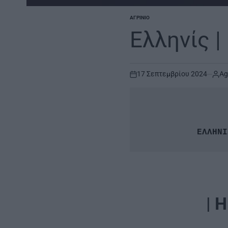
ΑΓΡΊΝΙΟ
POSTED
IN
Ελληνίς |
17 Σεπτεμβρίου 2024
Ag
on
ΕΛΛΗΝΙ
| 