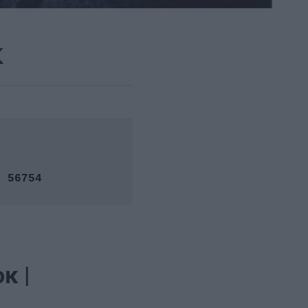
κ
0 56754
κ |