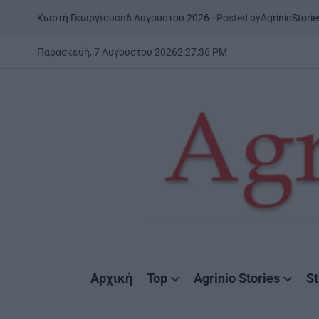
Skip
on
6 Αυγούστου 2026
Posted by
AgrinioStories
ή Γεωργίου
ΉΠΕΙΡΟΣ
ΣΤΗ ΔΥΤΙΚ
to
POSTED
IN
content
Παρασκευή, 7 Αυγούστου 2026
2
:
27
:
38
PM
AgrinioStories
Αρχική
Top
Agrinio Stories
St