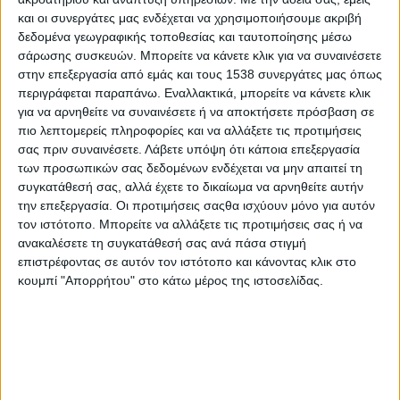
και οι συνεργάτες μας ενδέχεται να χρησιμοποιήσουμε ακριβή
Παράλληλα, έχουν προγραμματιστεί
δεδομένα γεωγραφικής τοποθεσίας και ταυτοποίησης μέσω
σάρωσης συσκευών. Μπορείτε να κάνετε κλικ για να συναινέσετε
μοτοπαιχνίδια, πολιτιστικές δράσεις,
στην επεξεργασία από εμάς και τους 1538 συνεργάτες μας όπως
εκπαιδευτικά σεμινάρια ασφαλούς οδήγησης από
περιγράφεται παραπάνω. Εναλλακτικά, μπορείτε να κάνετε κλικ
ειδικούς, καθώς και βραδινές συναυλίες με
για να αρνηθείτε να συναινέσετε ή να αποκτήσετε πρόσβαση σε
γνωστούς καλλιτέχνες και συγκροτήματα. Μεταξύ
πιο λεπτομερείς πληροφορίες και να αλλάξετε τις προτιμήσεις
σας πριν συναινέσετε.
Λάβετε υπόψη ότι κάποια επεξεργασία
αυτών, ο Δημήτρης Σταρόβας και οι 1550, αλλά και
των προσωπικών σας δεδομένων ενδέχεται να μην απαιτεί τη
οι μουσικές μπάντες «ΟΡΙΖΟΝΤΕΣ» και «BAD
συγκατάθεσή σας, αλλά έχετε το δικαίωμα να αρνηθείτε αυτήν
HABBITS», υπόσχονται να ανεβάσουν το κέφι και
την επεξεργασία. Οι προτιμήσεις σαςθα ισχύουν μόνο για αυτόν
τον ιστότοπο. Μπορείτε να αλλάξετε τις προτιμήσεις σας ή να
να δώσουν ξεχωριστό τόνο στη διοργάνωση.
ανακαλέσετε τη συγκατάθεσή σας ανά πάσα στιγμή
επιστρέφοντας σε αυτόν τον ιστότοπο και κάνοντας κλικ στο
Η φετινή συνάντηση δεν αποτελεί απλώς ένα
κουμπί "Απορρήτου" στο κάτω μέρος της ιστοσελίδας.
αθλητικό ή ψυχαγωγικό γεγονός, αλλά μια
ευκαιρία προβολής του φυσικού και πολιτιστικού
πλούτου της Δυτικής Ελλάδας, ενισχύοντας
παράλληλα τον τουρισμό και την εξωστρέφεια της
περιοχής.