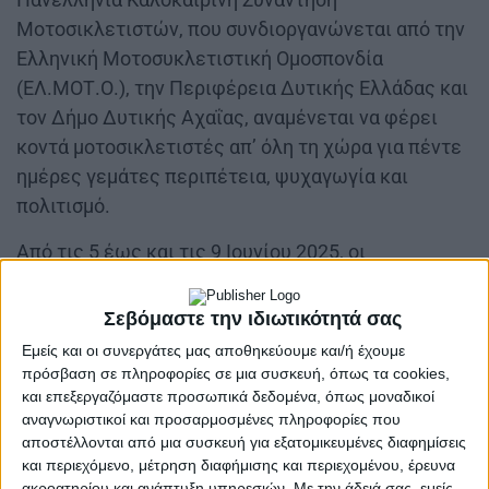
Μοτοσικλετιστών, που συνδιοργανώνεται από την
Ελληνική Μοτοσυκλετιστική Ομοσπονδία
(ΕΛ.ΜΟΤ.Ο.), την Περιφέρεια Δυτικής Ελλάδας και
τον Δήμο Δυτικής Αχαΐας, αναμένεται να φέρει
κοντά μοτοσικλετιστές απ’ όλη τη χώρα για πέντε
ημέρες γεμάτες περιπέτεια, ψυχαγωγία και
πολιτισμό.
Από τις 5 έως και τις 9 Ιουνίου 2025, οι
συμμετέχοντες θα φιλοξενηθούν στο κάμπινγκ
Golden Sunset στον Αλισσό, με την περιοχή να
Σεβόμαστε την ιδιωτικότητά σας
μετατρέπεται σε επίκεντρο του
Εμείς και οι συνεργάτες μας αποθηκεύουμε και/ή έχουμε
μοτοσυκλετιστικού ενδιαφέροντος. Το πρόγραμμα
πρόσβαση σε πληροφορίες σε μια συσκευή, όπως τα cookies,
περιλαμβάνει καθημερινές εκδρομές και
και επεξεργαζόμαστε προσωπικά δεδομένα, όπως μοναδικοί
αναγνωριστικοί και προσαρμοσμένες πληροφορίες που
επισκέψεις σε εμβληματικούς προορισμούς της
αποστέλλονται από μια συσκευή για εξατομικευμένες διαφημίσεις
Περιφέρειας, όπως η Αρχαία Ολυμπία, το Δάσος
και περιεχόμενο, μέτρηση διαφήμισης και περιεχομένου, έρευνα
της Στροφυλιάς και η λίμνη Τριχωνίδα.
ακροατηρίου και ανάπτυξη υπηρεσιών.
Με την άδειά σας, εμείς