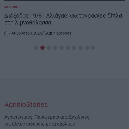
ΜΕΣΟΛΌΓΓΙ
POSTED
IN
Διέξοδος | 9/8 | Αλιάγας: φωτογραφίες δίπλα
στη λιμνοθάλασσα
7 Αυγούστου 2026
AgrinioStories
Post
By:
Date
AgrinioStories
Αγρινιώτικες, Περιφερειακές, Εγχώριες
και άλλες ειδήσεις μετά σχολίων