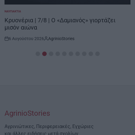
ΝΑΥΠΑΚΤΊΑ
POSTED
IN
Κρυονέρια | 7/8 | Ο «Δαμιανός» γιορτάζει
μισόν αιώνα
6 Αυγούστου 2026
AgrinioStories
Post
By:
Date
AgrinioStories
Αγρινιώτικες, Περιφερειακές, Εγχώριες
και άλλες ειδήσεις μετά σχολίων