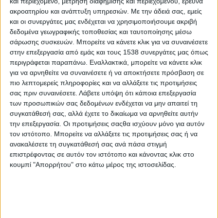
και περιεχόμενο, μέτρηση διαφήμισης και περιεχομένου, έρευνα
διαφορετικό στάδιο ετοιμότητας, επισπεύδει τα
ακροατηρίου και ανάπτυξη υπηρεσιών.
Με την άδειά σας, εμείς
βήματα που χρειάζονται γιανα εγκαινιάσει το
και οι συνεργάτες μας ενδέχεται να χρησιμοποιήσουμε ακριβή
υδροπλάνο της με τις πιλοτικές πτήσεις να είναι
δεδομένα γεωγραφικής τοποθεσίας και ταυτοποίησης μέσω
σάρωσης συσκευών. Μπορείτε να κάνετε κλικ για να συναινέσετε
προ των πυλών.Οι δοκιμαστικές πτήσεις θα είναι
στην επεξεργασία από εμάς και τους 1538 συνεργάτες μας όπως
το πρώτο βήμα που θα φέρει τα υδροπλάνα ξανά
περιγράφεται παραπάνω. Εναλλακτικά, μπορείτε να κάνετε κλικ
στους αιθέρες, μέσω οργανωμένων και charter
για να αρνηθείτε να συναινέσετε ή να αποκτήσετε πρόσβαση σε
πιο λεπτομερείς πληροφορίες και να αλλάξετε τις προτιμήσεις
(ναυλωμένων) πτήσεων από το υδατοδρομίο της
σας πριν συναινέσετε.
Λάβετε υπόψη ότι κάποια επεξεργασία
Κέρκυρας προς τους Παξούς και τα άλλα
των προσωπικών σας δεδομένων ενδέχεται να μην απαιτεί τη
συνεργαζόμενα αεροδρόμια και υδατοδρόμια.
συγκατάθεσή σας, αλλά έχετε το δικαίωμα να αρνηθείτε αυτήν
την επεξεργασία. Οι προτιμήσεις σαςθα ισχύουν μόνο για αυτόν
Μαζί με τις επιβατικές πτήσεις αερομεταφοράς
τον ιστότοπο. Μπορείτε να αλλάξετε τις προτιμήσεις σας ή να
θα ξεκινήσουν και οι περιηγητικές πτήσεις, με
ανακαλέσετε τη συγκατάθεσή σας ανά πάσα στιγμή
επιστρέφοντας σε αυτόν τον ιστότοπο και κάνοντας κλικ στο
εναέρια περιήγηση πάνω από αξιοθέατα της
κουμπί "Απορρήτου" στο κάτω μέρος της ιστοσελίδας.
Κέρκυρας, των Παξών, των Αντίπαξων και των
Διαπόντιων νησιών (Οθωνοί), προσφέροντας νέες
τουριστικές εμπειρίες στους επισκέπτες του
Βορείου Ιονίου και της Δυτικής Ελλάδας.