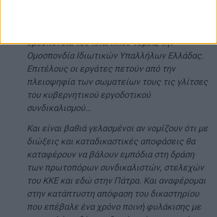
κομμουνιστές συνδικαλιστές, στο νέο ΔΣ του
Εργατικού Κέντρου Πάτρας, αλλά και η
ιστορική πρωτιά στη μεγαλύτερη εργατική
ομοσπονδία του ιδιωτικού τομέα, την
Ομοσπονδία Ιδιωτικών Υπαλλήλων Ελλάδας.
Επιτέλους οι εργάτες πετούν από την
πλειοψηφία των σωματείων τους τις γλίτσες
του κυβερνητικού εργοδοτικού
συνδικαλισμού…
Και είναι βαθιά γελασμένοι αν νομίζουν ότι με
διώξεις και καταδικαστικές αποφάσεις θα
καταφέρουν να βάλουν εμπόδια στη δράση
των πρωτοπόρων συνδικαλιστών, στελεχών
του ΚΚΕ και εδώ στην Πάτρα. Και αναφέρομαι
στην κατάπτυστη απόφαση του δικαστηρίου
που επέβαλε ένα χρόνο ποινή φυλάκισης με