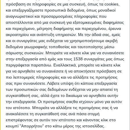
πρόσβαση σε πληροφορίες σε μια συσκευή, όπως τα cookies,
Και απ’ τις παρεμβάσεις όσο και απ’ τη μαζικότητα
και επεξεργαζόμαστε προσωπικά δεδομένα, όπως μοναδικοί
της εκδήλωσης εκφράστηκε η ανάγκη μαχητικής
αναγνωριστικοί και προσαρμοσμένες πληροφορίες που
συμπόρευσης με το ΚΚΕ, όπως και ενίσχυσης του
αποστέλλονται από μια συσκευή για εξατομικευμένες διαφημίσεις
ρεύματος αμφισβήτησης της πολιτικής της
και περιεχόμενο, μέτρηση διαφήμισης και περιεχομένου, έρευνα
ακροατηρίου και ανάπτυξη υπηρεσιών.
Με την άδειά σας, εμείς
κυβέρνησης της ΝΔ, αλλά και όλων των αστικών
και οι συνεργάτες μας ενδέχεται να χρησιμοποιήσουμε ακριβή
κομμάτων, που συμπορεύονται στο σύστημα της
δεδομένα γεωγραφικής τοποθεσίας και ταυτοποίησης μέσω
εκμετάλλευσης, της φτώχειας, των πολέμων, της
σάρωσης συσκευών. Μπορείτε να κάνετε κλικ για να συναινέσετε
στην επεξεργασία από εμάς και τους 1538 συνεργάτες μας όπως
εξαθλίωσης, ειδικά σε μια κρίσιμη για τους
περιγράφεται παραπάνω. Εναλλακτικά, μπορείτε να κάνετε κλικ
εργαζόμενους και το λαό περίοδο, με εξελίξεις
για να αρνηθείτε να συναινέσετε ή να αποκτήσετε πρόσβαση σε
τόσο εντός όσο και εκτός των συνόρων της χώρας,
πιο λεπτομερείς πληροφορίες και να αλλάξετε τις προτιμήσεις
με τους κομμουνιστές μπροστάρηδες σε κάθε
σας πριν συναινέσετε.
Λάβετε υπόψη ότι κάποια επεξεργασία
των προσωπικών σας δεδομένων ενδέχεται να μην απαιτεί τη
χώρο δουλειάς, γειτονιά των πόλεων και των
συγκατάθεσή σας, αλλά έχετε το δικαίωμα να αρνηθείτε αυτήν
χωριών, σε κάθε χώρο εκπαίδευσης, όπου ζουν,
την επεξεργασία. Οι προτιμήσεις σαςθα ισχύουν μόνο για αυτόν
εργάζονται, δραστηριοποιούνται καθημερινά, οι
τον ιστότοπο. Μπορείτε να αλλάξετε τις προτιμήσεις σας ή να
ανακαλέσετε τη συγκατάθεσή σας ανά πάσα στιγμή
εργατοϋπάλληλοι, ο λαός και η νεολαία του σε όλη
επιστρέφοντας σε αυτόν τον ιστότοπο και κάνοντας κλικ στο
την περιοχή.
κουμπί "Απορρήτου" στο κάτω μέρος της ιστοσελίδας.