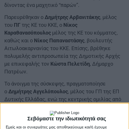
δίνοντας ένα μαχητικό “παρών”.
Παρευρέθηκαν ο
Δημήτρης Αρβανιτάκης
, μέλος
του
ΠΓ
της ΚΕ του ΚΚΕ, ο
Νίκος
Καραθανασόπουλος
μέλος της ΚΕ του κόμματος,
καθώς και ο
Νίκος Παπαναστάσης
, βουλευτής
Αιτωλοακαρνανίας του ΚΚΕ. Επίσης, βρέθηκε
πολυμελής αντιπροσωπεία της Δημοτικής Αρχής
με επικεφαλής τον
Κώστα Πελετίδη
, Δήμαρχο
Πατρέων.
Το άνοιγμα της σύσκεψης, πραγματοποίησε
ο
Δημήτρης Αγγελόπουλος
, μέλος του ΓΠ της ΕΠ
Δυτικής Ελλάδας, ενώ της κεντρικής ομιλίας από
τον ΓΓ της ΚΕ Δημήτρη Κουτσούμπα, προηγήθηκαν
ομιλίες εκπροσώπων μαζικών εργατικών,
Σεβόμαστε την ιδιωτικότητά σας
νεολαιίστικων κ.α. λαϊκών φορέων.
Εμείς και οι συνεργάτες μας αποθηκεύουμε και/ή έχουμε