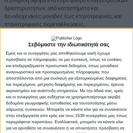
Η ρύθμιση αφορά ένα ευρύ φάσμα επαγγελματικών
δραστηριοτήτων, από καταστήματα και
ξενοδοχειακές μονάδες έως κτηνοτροφικές και
πτηνοτροφικές εκμεταλλεύσεις.
Σύμφωνα με τη σχετική ανακοίνωση, οι ιδιοκτήτες
Σεβόμαστε την ιδιωτικότητά σας
ή κάτοχοι άδειας λειτουργίας καλούνται να
προσέλθουν στην Οικονομική Υπηρεσία του Δήμου,
Εμείς και οι συνεργάτες μας αποθηκεύουμε και/ή έχουμε
πρόσβαση σε πληροφορίες σε μια συσκευή, όπως τα cookies,
έχοντας μαζί τους την έναρξη επιχείρησης ή την
και επεξεργαζόμαστε προσωπικά δεδομένα, όπως μοναδικοί
άδεια λειτουργίας καθώς και τον αριθμό
αναγνωριστικοί και προσαρμοσμένες πληροφορίες που
υδρομέτρου. Σκοπός της δήλωσης είναι να
αποστέλλονται από μια συσκευή για εξατομικευμένες διαφημίσεις
διασφαλιστεί ότι κάθε επιχείρηση καταγράφεται
και περιεχόμενο, μέτρηση διαφήμισης και περιεχομένου, έρευνα
ακροατηρίου και ανάπτυξη υπηρεσιών.
Με την άδειά σας, εμείς
με ακρίβεια στο νέο καθεστώς χρέωσης,
και οι συνεργάτες μας ενδέχεται να χρησιμοποιήσουμε ακριβή
αποφεύγοντας πιθανές επιπλέον επιβαρύνσεις.
δεδομένα γεωγραφικής τοποθεσίας και ταυτοποίησης μέσω
σάρωσης συσκευών. Μπορείτε να κάνετε κλικ για να συναινέσετε
Η συμμετοχή των επαγγελματιών στην παραπάνω
στην επεξεργασία από εμάς και τους 1538 συνεργάτες μας όπως
διαδικασία, όπως επισημαίνουν οι αρμόδιοι, είναι
περιγράφεται παραπάνω. Εναλλακτικά, μπορείτε να κάνετε κλικ
για να αρνηθείτε να συναινέσετε ή να αποκτήσετε πρόσβαση σε
κρίσιμη όχι μόνο για την αποφυγή προστίμων, αλλά