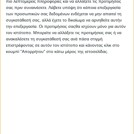
πιο λεπτομερείς πληροφορίες και να αλλάξετε τις προτιμήσεις
και για την εύρυθμη λειτουργία των
σας πριν συναινέσετε.
Λάβετε υπόψη ότι κάποια επεξεργασία
ανταποδοτικών υπηρεσιών του Δήμου, που
των προσωπικών σας δεδομένων ενδέχεται να μην απαιτεί τη
στηρίζονται σε ακριβή και επικαιροποιημένα
συγκατάθεσή σας, αλλά έχετε το δικαίωμα να αρνηθείτε αυτήν
την επεξεργασία. Οι προτιμήσεις σαςθα ισχύουν μόνο για αυτόν
δεδομένα κατανάλωσης.
τον ιστότοπο. Μπορείτε να αλλάξετε τις προτιμήσεις σας ή να
ανακαλέσετε τη συγκατάθεσή σας ανά πάσα στιγμή
επιστρέφοντας σε αυτόν τον ιστότοπο και κάνοντας κλικ στο
κουμπί "Απορρήτου" στο κάτω μέρος της ιστοσελίδας.
————————————————————
Οι ανακοινώσεις που δημοσιεύουμε στη στήλη αυτή
προωθούν δράσεις και απόψεις των συντακτών τους,
χωρίς να συμπίπτουν απαραίτητα με τις απόψεις και τις επιλογές μας
ΚΟΙΝΟΠΟΊΗΣΗ