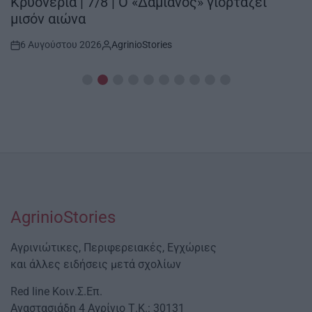
Κρυονέρια | 7/8 | Ο «Δαμιανός» γιορτάζει
μισόν αιώνα
6 Αυγούστου 2026
AgrinioStories
Post
By:
Date
AgrinioStories
Αγρινιώτικες, Περιφερειακές, Εγχώριες
και άλλες ειδήσεις μετά σχολίων
Red line Κοιν.Σ.Επ.
Αναστασιάδη 4 Αγρίνιο Τ.Κ.: 30131