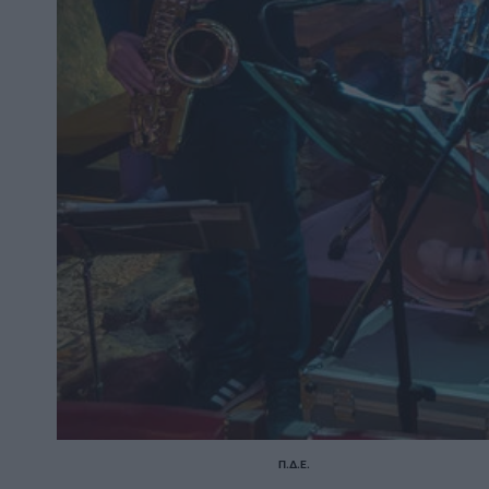
Π.Δ.Ε.
POSTED
IN