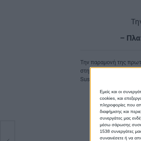
Τη
– Πλα
Την παραμονή της πρωτ
στην κεντρική πλατεία
Suspicion
Εμείς και οι συνεργ
cookies, και επεξε
πληροφορίες που απο
διαφήμισης και περι
συνεργάτες μας ενδέ
μέσω σάρωσης συσκευ
1538 συνεργάτες μας
συναινέσετε ή να απ