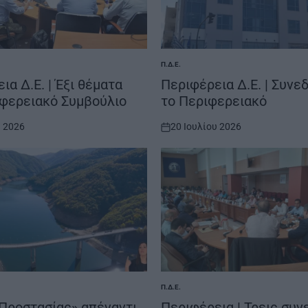
Π.Δ.Ε.
POSTED
IN
ια Δ.Ε. | Έξι θέματα
Περιφέρεια Δ.Ε. | Συνε
ιφερειακό Συμβούλιο
το Περιφερειακό
υ 2026
20 Ιουλίου 2026
on
Π.Δ.Ε.
POSTED
IN
Προστασίας» απέναντι
Περιφέρεια | Τρεις συ