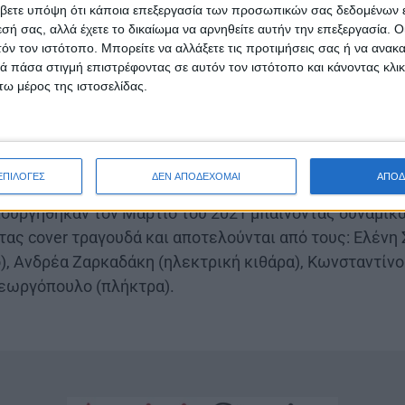
βετε υπόψη ότι κάποια επεξεργασία των προσωπικών σας δεδομένων ε
εσή σας, αλλά έχετε το δικαίωμα να αρνηθείτε αυτήν την επεξεργασία. 
τόν τον ιστότοπο. Μπορείτε να αλλάξετε τις προτιμήσεις σας ή να ανακα
 πάσα στιγμή επιστρέφοντας σε αυτόν τον ιστότοπο και κάνοντας κλι
ω μέρος της ιστοσελίδας.
ΕΠΙΛΟΓΕΣ
ΔΕΝ ΑΠΟΔΕΧΟΜΑΙ
ΑΠΟΔ
μιουργήθηκαν τον Μάρτιο του 2021 μπαίνοντας δυναμικ
τας cover τραγουδά και αποτελούνται από τους: Ελένη
ο), Ανδρέα Ζαρκαδάκη (ηλεκτρική κιθάρα), Κωνσταντί
γεωργόπουλο (πλήκτρα).