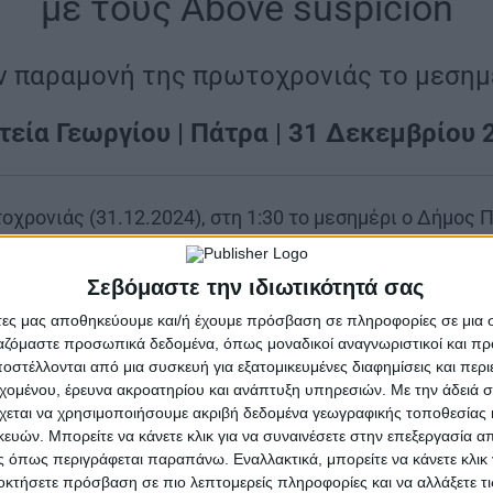
με τους Above suspicion
ν παραμονή της πρωτοχρονιάς το μεσημ
τεία Γεωργίου | Πάτρα | 31 Δεκεμβρίου 
οχρονιάς (31.12.2024), στη 1:30 το μεσημέρι ο Δήμος
 του Αγίου Γεωργίου της Πάτρας πρωτοχρονιάτικη συν
Σεβόμαστε την ιδιωτικότητά σας
άτες μας αποθηκεύουμε και/ή έχουμε πρόσβαση σε πληροφορίες σε μια
ργαζόμαστε προσωπικά δεδομένα, όπως μοναδικοί αναγνωριστικοί και 
στέλλονται από μια συσκευή για εξατομικευμένες διαφημίσεις και περ
εχομένου, έρευνα ακροατηρίου και ανάπτυξη υπηρεσιών.
Με την άδειά σα
χεται να χρησιμοποιήσουμε ακριβή δεδομένα γεωγραφικής τοποθεσίας 
ών. Μπορείτε να κάνετε κλικ για να συναινέσετε στην επεξεργασία απ
 όπως περιγράφεται παραπάνω. Εναλλακτικά, μπορείτε να κάνετε κλικ γ
οκτήσετε πρόσβαση σε πιο λεπτομερείς πληροφορίες και να αλλάξετε τι