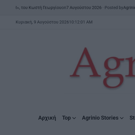
Skip
on
7 Αυγούστου 2026
Posted by
AgrinioStories
ωστή Γεωργίου
ΜΕΣΟΛΌΓΓΙ
ΣΤ
to
POSTED
IN
content
Κυριακή, 9 Αυγούστου 2026
10
:
12
:
03
AM
AgrinioStories
Αρχική
Top
Agrinio Stories
St