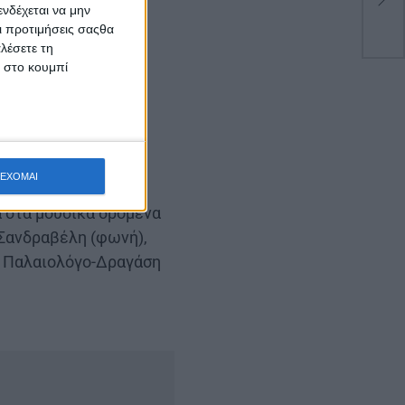
της
νδέχεται να μην
Οι προτιμήσεις σαςθα
λέσετε τη
κ στο κουμπί
ΕΧΟΜΑΙ
ά στα μουσικά δρόμενα
 Σανδραβέλη (φωνή),
νο Παλαιολόγο-Δραγάση