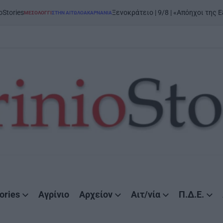
Ξενοκράτειο | 9/8 | «Απόηχοι της Εξόδου»: μεγάλη έκ
ΗΝ ΑΙΤΩΛΟΑΚΑΡΝΑΝΊΑ
ories
Αγρίνιο
Αρχείον
Αιτ/νία
Π.Δ.Ε.