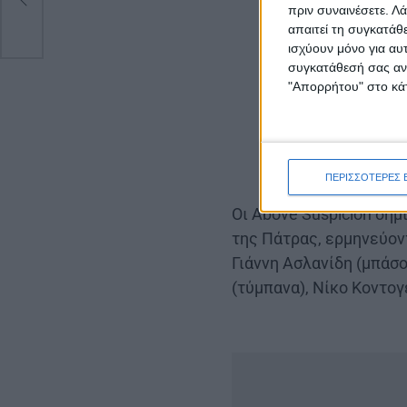
πριν συναινέσετε.
Λά
απαιτεί τη συγκατάθ
ισχύουν μόνο για αυ
συγκατάθεσή σας ανά
"Απορρήτου" στο κάτ
ΠΕΡΙΣΣΟΤΕΡΕΣ 
Οι Above Suspicion δη
της Πάτρας, ερμηνεύον
Γιάννη Ασλανίδη (μπάσ
(τύμπανα), Νίκο Κοντο