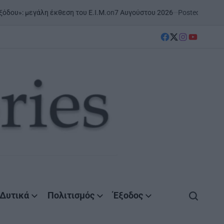
on
7 Αυγούστου 2026
Posted by
AgrinioStories
θεση του Ε.Ι.Μ.
ΣΤΗΝ ΑΙΤΩ
POSTED
IN
facebook
Twitter
instagram
YouTube
Δυτικά
Πολιτισμός
Έξοδος