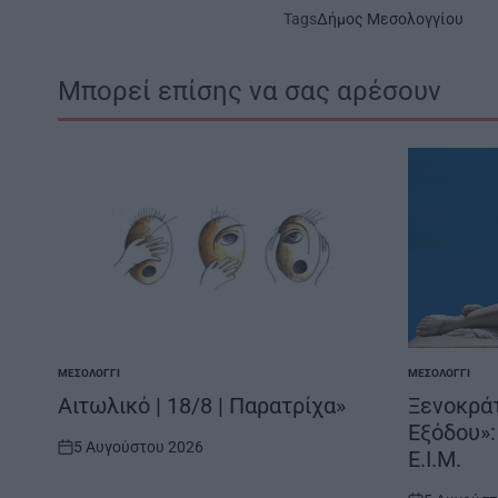
Tags
Δήμος Μεσολογγίου
Μπορεί επίσης να σας αρέσουν
ΜΕΣΟΛΌΓΓΙ
ΜΕΣΟΛΌΓΓΙ
POSTED
POSTED
IN
IN
Αιτωλικό | 18/8 | Παρατρίχα»
Ξενοκράτ
Εξόδου»:
5 Αυγούστου 2026
Ε.Ι.Μ.
on