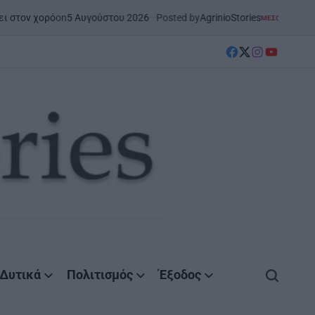
5 Αυγούστου 2026
Posted by
AgrinioStories
ΜΕΣΟΛΌΓΓΙ
ΣΤΗΝ ΑΙΤΩΛΟΑΚΑΡΝΑΝΊ
POSTED
IN
facebook
Twitter
instagram
YouTube
Δυτικά
Πολιτισμός
Έξοδος