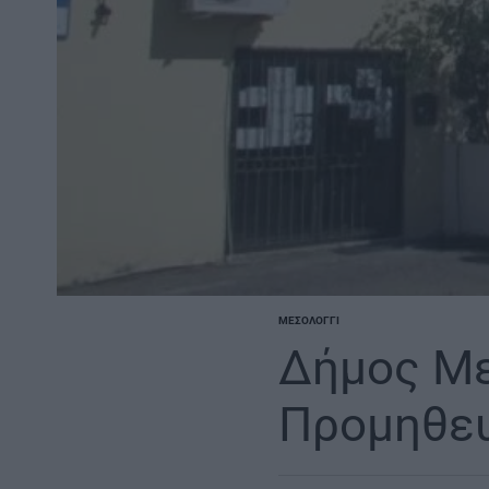
ΜΕΣΟΛΌΓΓΙ
POSTED
IN
Δήμος Με
Προμηθευ