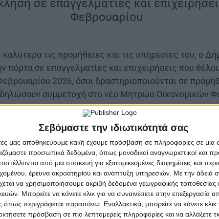
ληση σε επαγγελματίες και επιχειρήσει
Φεβρουαρίου
|
 καλύτερα τις προμήθειες και τις υπηρεσίες του, ο Δ
ην πόρτα σε επαγγελματίες και επιχειρήσεις που θέλο
 Φεβρουαρίου 2026, όσοι δραστηριοποιούνται σε προμή
 δηλώσουν συμμετοχή στο νέο Μητρώο Οικονομικών Φ
μος Ιεράς Πόλεως Μεσολογγίου προχωρά στη δημιουργ
Σεβόμαστε την ιδιωτικότητά σας
ων Υπηρεσιών, σύμφωνα με τις προβλέψεις του Ν. 44
ησιμοποιείται σε απευθείας αναθέσεις, συνοπτικές δια
άτες μας αποθηκεύουμε και/ή έχουμε πρόσβαση σε πληροφορίες σε μια
ργαζόμαστε προσωπικά δεδομένα, όπως μοναδικοί αναγνωριστικοί και 
ις χαμηλής αξίας.
στέλλονται από μια συσκευή για εξατομικευμένες διαφημίσεις και περ
εχομένου, έρευνα ακροατηρίου και ανάπτυξη υπηρεσιών.
Με την άδειά σα
αι σε φυσικά και νομικά πρόσωπα, ενώσεις οικονομι
χεται να χρησιμοποιήσουμε ακριβή δεδομένα γεωγραφικής τοποθεσίας 
κούς ή αλλοδαπούς, αρκεί να δραστηριοποιούνται σε σ
ών. Μπορείτε να κάνετε κλικ για να συναινέσετε στην επεξεργασία απ
ες: από προμήθειες υλικών μέχρι τεχνικές, διοικητικέ
 όπως περιγράφεται παραπάνω. Εναλλακτικά, μπορείτε να κάνετε κλικ γ
υπηρεσίες καθαριότητας, πληροφορικής, συντήρησης ή 
οκτήσετε πρόσβαση σε πιο λεπτομερείς πληροφορίες και να αλλάξετε τι