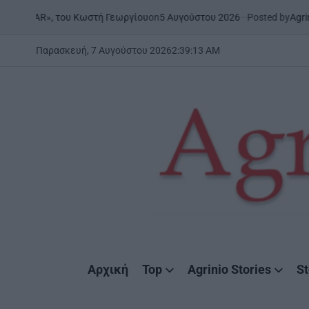
Skip
on
5 Αυγούστου 2026
Posted by
AgrinioStories
του Κωστή Γεωργίου
ΞΗΡΟΜ
to
POSTED
IN
content
Παρασκευή, 7 Αυγούστου 2026
2
:
39
:
14
AM
AgrinioStories
Αρχική
Top
Agrinio Stories
St