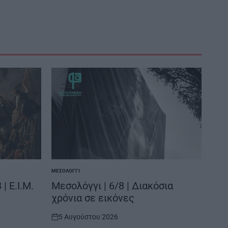
ΜΕΣΟΛΌΓΓΙ
POSTED
IN
| Ε.Ι.Μ.
Μεσολόγγι | 6/8 | Διακόσια
χρόνια σε εικόνες
5 Αυγούστου 2026
on