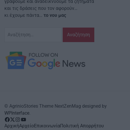
γράφουμε και αναδεικνυούμε τα ζητήματα
και τις δράσεις που τον αφορούν…
κι έχουμε πάντα…
το νου μας
Αναζήτηση
για:
© AgrinioStories Theme NextZenMag designed by
WPInterface
.
facebook
Twitter
instagram
YouTube
Αρχική
Αρχείο
Επικοινωνία
Πολιτική Απορρήτου