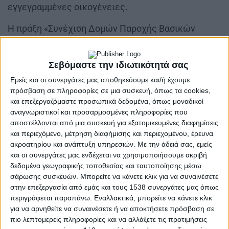
εγγεγραμμένες οικογένειες.
Η πράξη «Συνέχιση Δομών Παροχής Βασικών
Αγαθών: Κοινωνικό Παντοπωλείο Δήμου
Ι.Π.Μεσολογγίου» με Κωδικ ΟΠΣ 6002338,
Σεβόμαστε την ιδιωτικότητά σας
εντάσσεται στο Επιχειρησιακό Πρόγραμμα «Δυτική
Εμείς και οι συνεργάτες μας αποθηκεύουμε και/ή έχουμε
Ελλάδα 2021-2027» και συγχρηματοδοτείται από το
πρόσβαση σε πληροφορίες σε μια συσκευή, όπως τα cookies,
Ευρωπαϊκό Κοινωνικό Ταμείο+ (Ε.Κ.Τ.+).
και επεξεργαζόμαστε προσωπικά δεδομένα, όπως μοναδικοί
αναγνωριστικοί και προσαρμοσμένες πληροφορίες που
αποστέλλονται από μια συσκευή για εξατομικευμένες διαφημίσεις
και περιεχόμενο, μέτρηση διαφήμισης και περιεχομένου, έρευνα
ακροατηρίου και ανάπτυξη υπηρεσιών.
Με την άδειά σας, εμείς
και οι συνεργάτες μας ενδέχεται να χρησιμοποιήσουμε ακριβή
δεδομένα γεωγραφικής τοποθεσίας και ταυτοποίησης μέσω
σάρωσης συσκευών. Μπορείτε να κάνετε κλικ για να συναινέσετε
στην επεξεργασία από εμάς και τους 1538 συνεργάτες μας όπως
Κάθε ενδιαφερόμενος μπορεί να επικοινωνήσει
περιγράφεται παραπάνω. Εναλλακτικά, μπορείτε να κάνετε κλικ
για να αρνηθείτε να συναινέσετε ή να αποκτήσετε πρόσβαση σε
καθημερινά στο τηλέφωνο:
2631023192
ή στο
πιο λεπτομερείς πληροφορίες και να αλλάξετε τις προτιμήσεις
email:
koin.pantop.ipmes@gmail.com