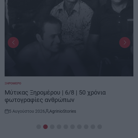
ΞΗΡΟΜΕΡΟ
POSTED
IN
Μύτικας Ξηρομέρου | 6/8 | 50 χρόνια
φωτογραφίες ανθρώπων
5 Αυγούστου 2026
AgrinioStories
Post
By:
Date