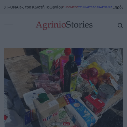
Skip
 | «ONAR», του Κωστή Γεωργίου
Ξηρόμερο | 8
ΞΗΡΟΜΕΡΟ
ΣΤΗΝ ΑΙΤΩΛΟΑΚΑΡΝΑΝΊΑ
to
POSTED
IN
content
AgrinioStories