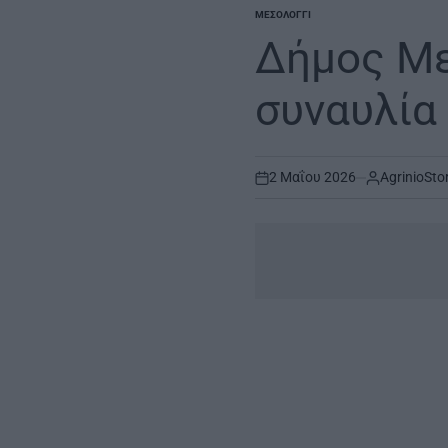
ΜΕΣΟΛΌΓΓΙ
POSTED
IN
Δήμος Με
συναυλία
2 Μαΐου 2026
AgrinioSto
on