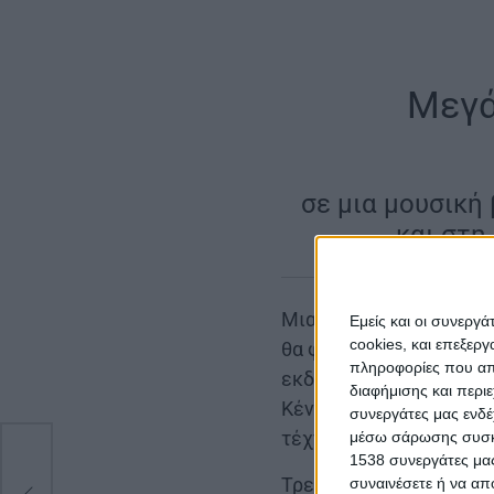
Μεγά
|
σε μια μουσική
και στη
Μια ξεχωριστή μουσική
Εμείς και οι συνεργ
cookies, και επεξε
θα φιλοξενηθεί στο Με
πληροφορίες που απο
εκδηλώσεων για τη συμ
διαφήμισης και περι
Κέντρο θα ανοίξει τις 
συνεργάτες μας ενδέ
τέχνη θα συναντήσει τη
μέσω σάρωσης συσκευ
1538 συνεργάτες μας
 2
Τρεις χορωδίες από τη
συναινέσετε ή να απ