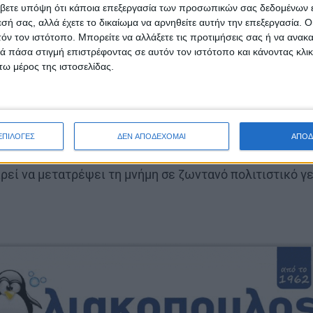
βετε υπόψη ότι κάποια επεξεργασία των προσωπικών σας δεδομένων ε
ις φωνές και τις ερμηνείες τους το πνεύμα των «Ελε
εσή σας, αλλά έχετε το δικαίωμα να αρνηθείτε αυτήν την επεξεργασία. 
ιται για τη χορωδία «Μελωδές & Ελεύθερες Φωνές», 
τόν τον ιστότοπο. Μπορείτε να αλλάξετε τις προτιμήσεις σας ή να ανακα
ής «Τα Θέσφατα» και τη χορωδία του Συνδέσμου Επι
 πάσα στιγμή επιστρέφοντας σε αυτόν τον ιστότοπο και κάνοντας κλι
ω μέρος της ιστοσελίδας.
νουν τις δυνάμεις τους σε μια βραδιά υψηλού συμβολι
της συναυλίας έχει η μαέστρος και συνθέτρια Ελευθε
ρά παρουσία στον χώρο της χορωδιακής μουσικής και 
 σύγχρονων Ελλήνων ποιητών στο ενεργητικό της. Η π
ΕΠΙΛΟΓΕΣ
ΔΕΝ ΑΠΟΔΕΧΟΜΑΙ
ΑΠΟΔ
 βάρος στην εκδήλωση, η οποία δεν περιορίζεται σε έν
ρεί να μετατρέψει τη μνήμη σε ζωντανό πολιτιστικό γ