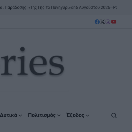
on
6 Αυγούστου 2026
Posted by
AgrinioStories
Της Γης το Πανηγύρι»
ΞΗΡ
POS
IN
facebook
Twitter
instagram
YouTube
Δυτικά
Πολιτισμός
Έξοδος