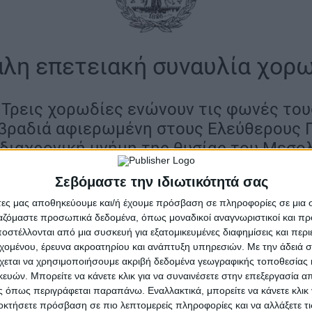
λη επετειακή συναυλία χορ
Τρεις χορωδίες ενώνουν τις φωνές του
 βραδιά αφιερωμένη στους Ελεύθερους
 διαχρονική μνήμη της θυσίας του Μεσο
Σεβόμαστε την ιδιωτικότητά σας
 συνάντηση αφιερωμένη στην ιστορική μνήμη και τον α
άτες μας αποθηκεύουμε και/ή έχουμε πρόσβαση σε πληροφορίες σε μια
ργαζόμαστε προσωπικά δεδομένα, όπως μοναδικοί αναγνωριστικοί και 
σολόγγι την Κυριακή 10 Μαΐου 2026, στο πλαίσιο των 
στέλλονται από μια συσκευή για εξατομικευμένες διαφημίσεις και περ
πλήρωση 200 χρόνων από την Ηρωική Έξοδο. Το Τρικο
εχομένου, έρευνα ακροατηρίου και ανάπτυξη υπηρεσιών.
Με την άδειά σα
πόρτες του στις 7:00 μ.μ. για μια μεγάλη συναυλία χορω
χεται να χρησιμοποιήσουμε ακριβή δεδομένα γεωγραφικής τοποθεσίας 
ν ιστορική μνήμη και τη συλλογική συγκίνηση.
ών. Μπορείτε να κάνετε κλικ για να συναινέσετε στην επεξεργασία απ
 όπως περιγράφεται παραπάνω. Εναλλακτικά, μπορείτε να κάνετε κλικ γ
 Θεσσαλονίκη συμμετέχουν στη μουσική αυτή σύμπραξη
οκτήσετε πρόσβαση σε πιο λεπτομερείς πληροφορίες και να αλλάξετε τι