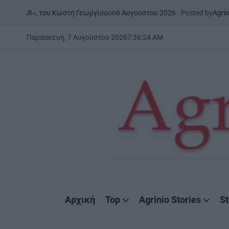
Skip
on
6 Αυγούστου 2026
Posted by
AgrinioStories
υ Κωστή Γεωργίου
ΉΠΕΙΡΟΣ
ΣΤ
to
POSTED
IN
content
Παρασκευή, 7 Αυγούστου 2026
7
:
36
:
25
AM
AgrinioStories
Αρχική
Top
Agrinio Stories
St