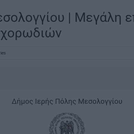
σολογγίου | Μεγάλη ε
 χορωδιών
ries
...
|
Δήμος Ιερής Πόλης Μεσολογγίου
|