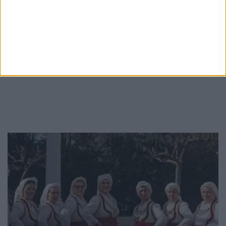
νεωτέρας)