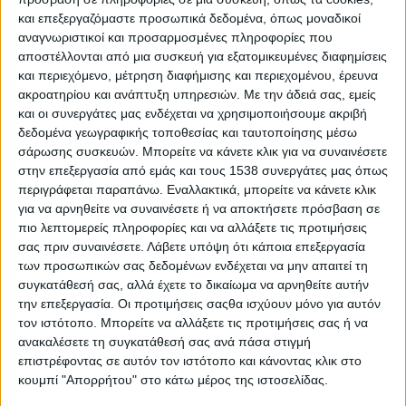
και επεξεργαζόμαστε προσωπικά δεδομένα, όπως μοναδικοί
Δήμου Αγρινίου, προσθέτοντας στο πρόγραμμα
αναγνωριστικοί και προσαρμοσμένες πληροφορίες που
καλλιτεχνικές πινελιές και εορταστικό χρώμα.
αποστέλλονται από μια συσκευή για εξατομικευμένες διαφημίσεις
και περιεχόμενο, μέτρηση διαφήμισης και περιεχομένου, έρευνα
ακροατηρίου και ανάπτυξη υπηρεσιών.
Με την άδειά σας, εμείς
και οι συνεργάτες μας ενδέχεται να χρησιμοποιήσουμε ακριβή
δεδομένα γεωγραφικής τοποθεσίας και ταυτοποίησης μέσω
σάρωσης συσκευών. Μπορείτε να κάνετε κλικ για να συναινέσετε
στην επεξεργασία από εμάς και τους 1538 συνεργάτες μας όπως
περιγράφεται παραπάνω. Εναλλακτικά, μπορείτε να κάνετε κλικ
για να αρνηθείτε να συναινέσετε ή να αποκτήσετε πρόσβαση σε
πιο λεπτομερείς πληροφορίες και να αλλάξετε τις προτιμήσεις
σας πριν συναινέσετε.
Λάβετε υπόψη ότι κάποια επεξεργασία
των προσωπικών σας δεδομένων ενδέχεται να μην απαιτεί τη
Με το «Sherlock Holmes and Doctor Watson:
συγκατάθεσή σας, αλλά έχετε το δικαίωμα να αρνηθείτε αυτήν
Πρωτοχρονιάτικο Ρεβεγιόν» η πόλη συναντά τον
την επεξεργασία. Οι προτιμήσεις σαςθα ισχύουν μόνο για αυτόν
τον ιστότοπο. Μπορείτε να αλλάξετε τις προτιμήσεις σας ή να
πολιτισμό και την αλληλεγγύη, αποδεικνύοντας ότι
ανακαλέσετε τη συγκατάθεσή σας ανά πάσα στιγμή
οι γιορτές αποκτούν μεγαλύτερη αξία όταν
επιστρέφοντας σε αυτόν τον ιστότοπο και κάνοντας κλικ στο
συνοδεύονται από πράξεις προσφοράς. Η είσοδος
κουμπί "Απορρήτου" στο κάτω μέρος της ιστοσελίδας.
είναι ελεύθερη, ενθαρρύνοντας όλους να