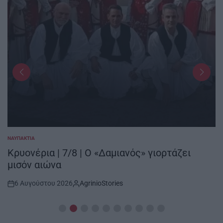
ΝΑΥΠΑΚΤΊΑ
POSTED
IN
Κρυονέρια | 7/8 | Ο «Δαμιανός» γιορτάζει
μισόν αιώνα
6 Αυγούστου 2026
AgrinioStories
Post
By:
Date