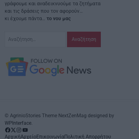
γράφουμε και αναδεικνυούμε τα ζητήματα
και τις δράσεις που τον αφορούν…
κι έχουμε πάντα…
το νου μας
Αναζήτηση
για:
© AgrinioStories Theme NextZenMag designed by
WPInterface
.
facebook
Twitter
instagram
YouTube
Αρχική
Αρχείο
Επικοινωνία
Πολιτική Απορρήτου