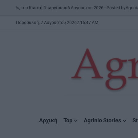
Skip
on
6 Αυγούστου 2026
Posted by
AgrinioStories
ου Κωστή Γεωργίου
ΉΠΕΙΡΟΣ
to
POSTED
IN
content
Παρασκευή, 7 Αυγούστου 2026
7
:
16
:
48
AM
AgrinioStories
Αρχική
Top
Agrinio Stories
St