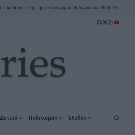
on
6 Αυγούστου 2026
Posted by
AgrinioStories
«Της Γης το Πανηγύρι»
ΞΗ
PO
IN
facebook
Twitter
instagram
YouTube
Δυτικά
Πολιτισμός
Έξοδος