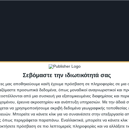
Σεβόμαστε την ιδιωτικότητά σας
άτες μας αποθηκεύουμε και/ή έχουμε πρόσβαση σε πληροφορίες σε μια
ργαζόμαστε προσωπικά δεδομένα, όπως μοναδικοί αναγνωριστικοί και 
στέλλονται από μια συσκευή για εξατομικευμένες διαφημίσεις και περ
εχομένου, έρευνα ακροατηρίου και ανάπτυξη υπηρεσιών.
Με την άδειά σα
χεται να χρησιμοποιήσουμε ακριβή δεδομένα γεωγραφικής τοποθεσίας 
ών. Μπορείτε να κάνετε κλικ για να συναινέσετε στην επεξεργασία απ
 όπως περιγράφεται παραπάνω. Εναλλακτικά, μπορείτε να κάνετε κλικ γ
οκτήσετε πρόσβαση σε πιο λεπτομερείς πληροφορίες και να αλλάξετε τι