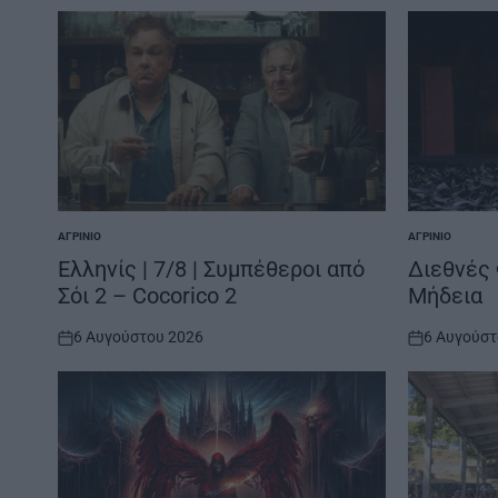
ΑΓΡΊΝΙΟ
ΑΓΡΊΝΙΟ
POSTED
POSTED
IN
IN
Ελληνίς | 7/8 | Συμπέθεροι από
Διεθνές 
Σόι 2 – Cocorico 2
Μήδεια
6 Αυγούστου 2026
6 Αυγούστ
on
on