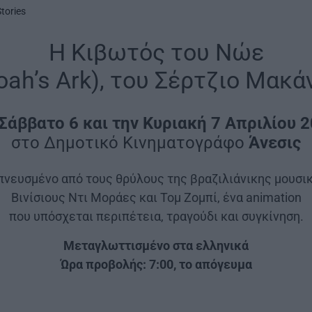
Stories
Η Κιβωτός του Νώε
oah’s Ark), του Σέρτζιο Μακά
Σάββατο 6 και την Κυριακή 7
Απριλίου 
στο Δημοτικό Κινηματογράφο
Άνεσις
πνευσμένο από τους θρύλους της βραζιλιάνικης μουσικ
Βινίσιους Ντι Μοράες και Τομ Ζομπί, ένα animation
που υπόσχεται περιπέτεια, τραγούδι και συγκίνηση.
Mεταγλωττισμένο στα ελληνικά
Ώρα προβολής: 7:00, το απόγευμα