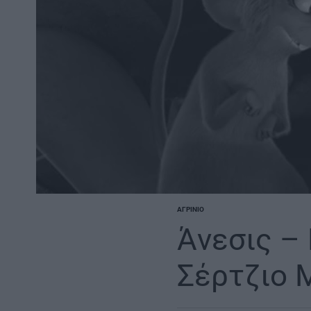
ΑΓΡΊΝΙΟ
POSTED
IN
Άνεσις –
Σέρτζιο 