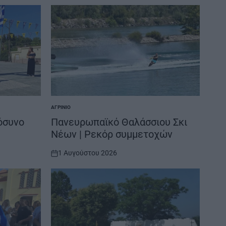
ΑΓΡΊΝΙΟ
POSTED
IN
όσυνο
Πανευρωπαϊκό Θαλάσσιου Σκι
Νέων | Ρεκόρ συμμετοχών
1 Αυγούστου 2026
on