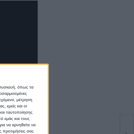
 συσκευή, όπως τα
προσαρμοσμένες
ιεχόμενο, μέτρηση
ς, εμείς και οι
και ταυτοποίησης
ό εμάς και τους
ια να αρνηθείτε να
Άνε
ς προτιμήσεις σας