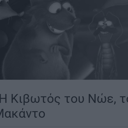
 Η Κιβωτός του Νώε, τ
Μακάντο