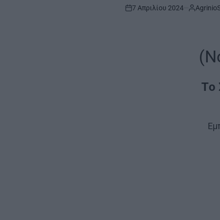
7 Απριλίου 2024
Agrinio
on
(N
Τ
o
Εμ