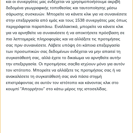
και οι συνεργάτες μας ενδέχεται να χρησιμοποιήσουμε ακριβή
δεδομένα γεωγραφικής τοποθεσίας και ταυτοποίησης μέσω
σάρωσης συσκευών. Μπορείτε να κάνετε κλικ για να συναινέσετε
στην επεξεργασία από εμάς και τους 1538 συνεργάτες μας όπως
περιγράφεται παραπάνω. Εναλλακτικά, μπορείτε να κάνετε κλικ
για να αρνηθείτε να συναινέσετε ή να αποκτήσετε πρόσβαση σε
πιο λεπτομερείς πληροφορίες και να αλλάξετε τις προτιμήσεις
σας πριν συναινέσετε.
Λάβετε υπόψη ότι κάποια επεξεργασία
των προσωπικών σας δεδομένων ενδέχεται να μην απαιτεί τη
συγκατάθεσή σας, αλλά έχετε το δικαίωμα να αρνηθείτε αυτήν
την επεξεργασία. Οι προτιμήσεις σαςθα ισχύουν μόνο για αυτόν
τον ιστότοπο. Μπορείτε να αλλάξετε τις προτιμήσεις σας ή να
ανακαλέσετε τη συγκατάθεσή σας ανά πάσα στιγμή
επιστρέφοντας σε αυτόν τον ιστότοπο και κάνοντας κλικ στο
κουμπί "Απορρήτου" στο κάτω μέρος της ιστοσελίδας.
Γαλλία, Η.Π.Α., Βέλγιο
Έγχρωμο
| Παραγωγή:
Matthieu Gondinet, Matthieu Zeller