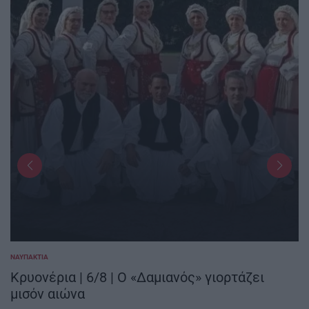
ΝΑΥΠΑΚΤΊΑ
POSTED
IN
Κρυονέρια | 6/8 | Ο «Δαμιανός» γιορτάζει
μισόν αιώνα