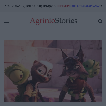
Skip
6/8 | «ONAR», του Κωστή Γεωργίου
Ξηρόμερο 
ΞΗΡΟΜΕΡΟ
ΣΤΗΝ ΑΙΤΩΛΟΑΚΑΡΝΑΝΊΑ
to
POSTED
IN
content
AgrinioStories