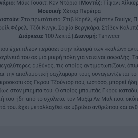
νάριο:
Μάικ Γουάιτ, Κεν Ντόριο |
Μοντάζ:
Τίφανι Χίλκε
Μουσική:
Χέτορ Περέιρα
ιστούν:
Στο πρωτότυπο: Στιβ Καρέλ, Κρίστεν Γουίγκ, Π
ουίλ Φέρελ, Τζόι Κινγκ, Σοφία Βεργκάρα, Στίβεν Κολμπ
Διάρκεια:
100 λεπτά |
Διανομή:
Tanweer
 που έχει πλέον περάσει στην πλευρά των «καλών» αντ
γένειά του σε μια μικρή πόλη για να είναι ασφαλής. Τα
μεγαλύτερες ευθύνες, τις οποίες αντιμετωπίζουν, όπω
και την απολαυστική σαχλαμάρα τους συναγωνίζεται το
ικροσκοπικός Γκρου Τζούνιορ που, ωστόσο, μπορεί ήδη 
ρίως στον μπαμπά του. Ο οποίος μπαμπάς Γκρου καταδι
ή του ήδη από το σχολείο, τον Μαξίμ Λε Μαλ που, σκόπ
τά του, έχει μεταλλαχθεί σε υβρίδιο ανθρώπου και αν