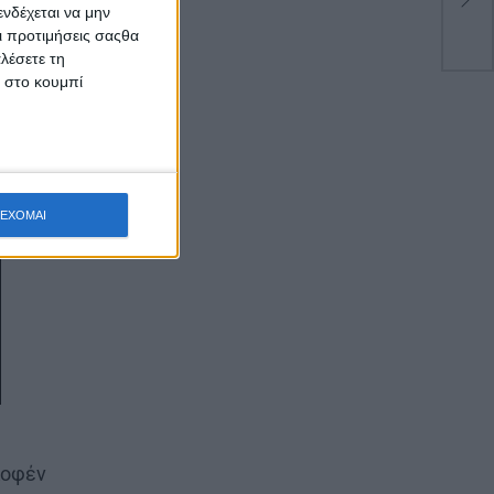
νδέχεται να μην
Πα
Οι προτιμήσεις σαςθα
λέσετε τη
κ στο κουμπί
ΕΧΟΜΑΙ
Κοφέν