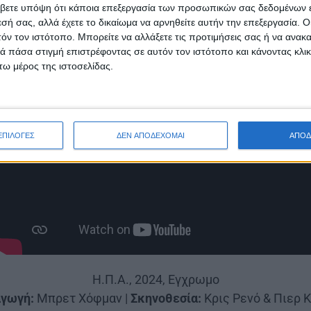
βετε υπόψη ότι κάποια επεξεργασία των προσωπικών σας δεδομένων ε
εσή σας, αλλά έχετε το δικαίωμα να αρνηθείτε αυτήν την επεξεργασία. 
τόν τον ιστότοπο. Μπορείτε να αλλάξετε τις προτιμήσεις σας ή να ανακα
 πάσα στιγμή επιστρέφοντας σε αυτόν τον ιστότοπο και κάνοντας κλι
ω μέρος της ιστοσελίδας.
ΕΠΙΛΟΓΕΣ
ΔΕΝ ΑΠΟΔΕΧΟΜΑΙ
ΑΠΟΔ
Η.Π.Α., 2024, Εγχρωμο
γωγή:
Μπρετ Χόφμαν |
Σκηνοθεσία:
Κρις Ρενό & Πιερ 