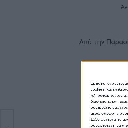
Άν
Από την Παρασ
– Ο δημοφιλέστερ
επιστρέφουν στις
Εμείς και οι συνεργ
cookies, και επεξε
πληροφορίες που απο
διαφήμισης και περι
συνεργάτες μας ενδέ
μέσω σάρωσης συσκευ
1538 συνεργάτες μας
συναινέσετε ή να απ