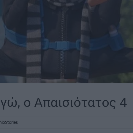
Εγώ, ο Απαισιότατος 4
nioStories