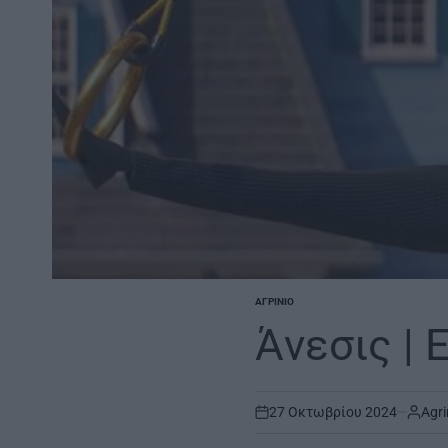
ΑΓΡΊΝΙΟ
POSTED
IN
Άνεσις | 
27 Οκτωβρίου 2024
Agri
on