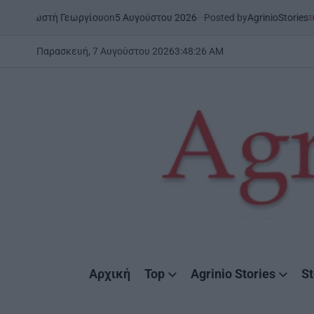
Skip
on
5 Αυγούστου 2026
Posted by
AgrinioStories
 Γεωργίου
ΞΗΡΟΜΕΡΟ
ΣΤΗΝ ΑΙ
to
POSTED
IN
content
Παρασκευή, 7 Αυγούστου 2026
3
:
48
:
27
AM
AgrinioStories
Αρχική
Top
Agrinio Stories
St