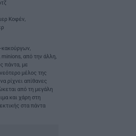
ρτζ
ιερ Κοφέν,
έρ
ι-κακούργων,
 minions, από την άλλη,
ς πάντα, με
 νεότερο μέλος της
να ρίχνει απίθανες
ώκεται από τη μεγάλη
ιμα και χάρη στη
θεκτικής στα πάντα