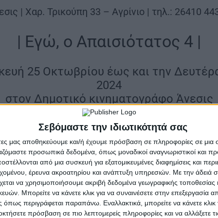
εσις | Χαρ. Τρικούπη 33 – Αγρίνιο | τηλ.: 26410 44
| Εγώ, ο Απαισιότατος 4 |
κευή 25 Οκτωβρίου έως και την Δευτέρ
2024
στον Δημοτικό κινηματογράφο Άνεσις
ος υπερ-κακός που έχει γίνει καλός και τα φαντασμαγ
Σεβόμαστε την ιδιωτικότητά σας
 αίθουσες με μια διεκπαιρεωτική και μόνο κατά στιγμέ
άτες μας αποθηκεύουμε και/ή έχουμε πρόσβαση σε πληροφορίες σε μια
Προβάλλεται μεταγλωττισμένη. –
ργαζόμαστε προσωπικά δεδομένα, όπως μοναδικοί αναγνωριστικοί και 
στέλλονται από μια συσκευή για εξατομικευμένες διαφημίσεις και περ
εχομένου, έρευνα ακροατηρίου και ανάπτυξη υπηρεσιών.
Με την άδειά σα
| Ώρα προβολής: 4:00, το απόγευμα |
χεται να χρησιμοποιήσουμε ακριβή δεδομένα γεωγραφικής τοποθεσίας 
ών. Μπορείτε να κάνετε κλικ για να συναινέσετε στην επεξεργασία απ
Γενική είσοδος:
6 ευρώ
 όπως περιγράφεται παραπάνω. Εναλλακτικά, μπορείτε να κάνετε κλικ γ
οκτήσετε πρόσβαση σε πιο λεπτομερείς πληροφορίες και να αλλάξετε τι