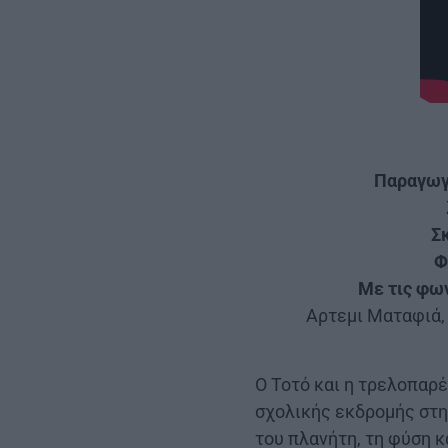
Παραγωγ
Σ
Φ
Με τις φω
Aρτεμι Ματαφιά,
Ο Τοτό και η τρελοπαρέ
σχολικής εκδρομής στην
του πλανήτη, τη φύση κ