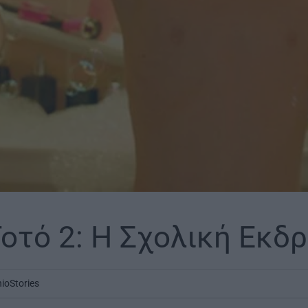
Τοτό 2: Η Σχολική Εκδ
nioStories