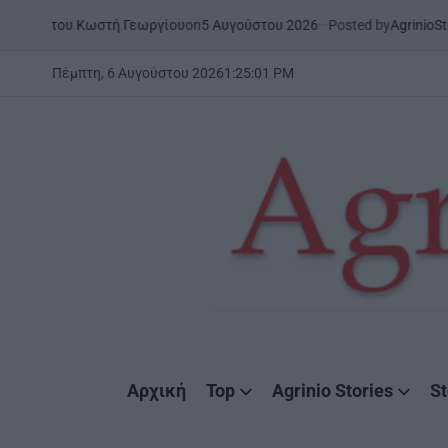
Skip
on
5 Αυγούστου 2026
Posted by
AgrinioStories
Κωστή Γεωργίου
ΞΗΡΟΜΕΡΟ
Σ
to
POSTED
IN
content
Πέμπτη, 6 Αυγούστου 2026
1
:
25
:
03
PM
AgrinioStories
Αρχική
Top
Agrinio Stories
St