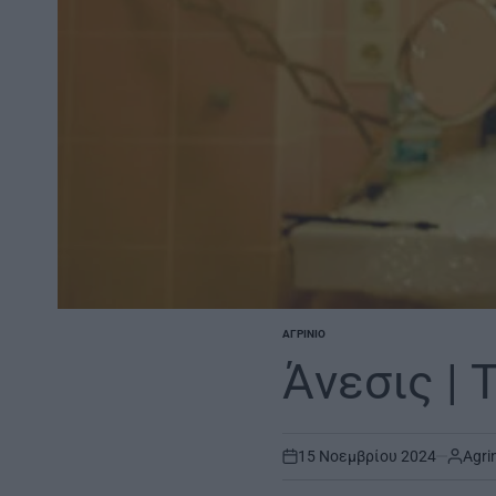
ΑΓΡΊΝΙΟ
POSTED
IN
Άνεσις | 
15 Νοεμβρίου 2024
Agri
on