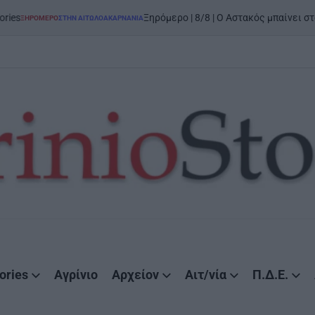
on
5 Α
Ξηρόμερο | 8/8 | Ο Αστακός μπαίνει στον χορό
ΤΗΝ ΑΙΤΩΛΟΑΚΑΡΝΑΝΊΑ
ories
Αγρίνιο
Αρχείον
Αιτ/νία
Π.Δ.Ε.