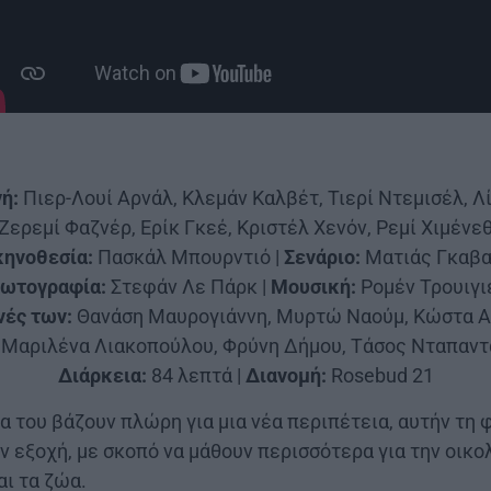
ή:
Πιερ-Λουί Αρνάλ, Κλεμάν Καλβέτ, Τιερί Ντεμισέλ, Λί
Ζερεμί Φαζνέρ, Ερίκ Γκεέ, Κριστέλ Χενόν, Ρεμί Χιμένε
κηνοθεσία:
Πασκάλ Μπουρντιό |
Σενάριο:
Ματιάς Γκαβα
ωτογραφία:
Στεφάν Λε Πάρκ |
Μουσική:
Ρομέν Τρουιγι
νές των:
Θανάση Μαυρογιάννη, Μυρτώ Ναούμ, Κώστα Α
 Μαριλένα Λιακοπούλου, Φρύνη Δήμου, Τάσος Νταπαντ
Διάρκεια:
84 λεπτά |
Διανομή:
Rosebud 21
α του βάζουν πλώρη για μια νέα περιπέτεια, αυτήν τη 
 εξοχή, με σκοπό να μάθουν περισσότερα για την οικο
αι τα ζώα.