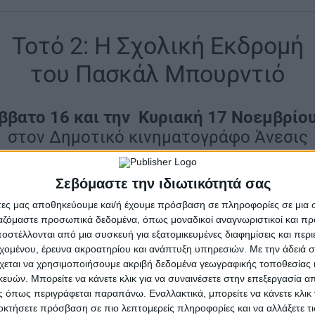
Τοτό 2: Η Σχολική Εκδρομή
του Πασκάλ Μπουρντιό
ββατο 16 και την Κυριακή 17 Νοεμβρίο
στον Δημοτικό κινηματογράφο Άνεσις
ve action ταινία με τον Τοτό, με ακόμη περισσότε
Σεβόμαστε την ιδιωτικότητά σας
αινία θα προβάλλεται μεταγλωττισμένη στα ελλην
άτες μας αποθηκεύουμε και/ή έχουμε πρόσβαση σε πληροφορίες σε μια
ργαζόμαστε προσωπικά δεδομένα, όπως μοναδικοί αναγνωριστικοί και 
Ώρα προβολής:
4:00 το μεσημέρι
στέλλονται από μια συσκευή για εξατομικευμένες διαφημίσεις και περ
εχομένου, έρευνα ακροατηρίου και ανάπτυξη υπηρεσιών.
Με την άδειά σα
χεται να χρησιμοποιήσουμε ακριβή δεδομένα γεωγραφικής τοποθεσίας 
ών. Μπορείτε να κάνετε κλικ για να συναινέσετε στην επεξεργασία απ
 όπως περιγράφεται παραπάνω. Εναλλακτικά, μπορείτε να κάνετε κλικ γ
οκτήσετε πρόσβαση σε πιο λεπτομερείς πληροφορίες και να αλλάξετε τι