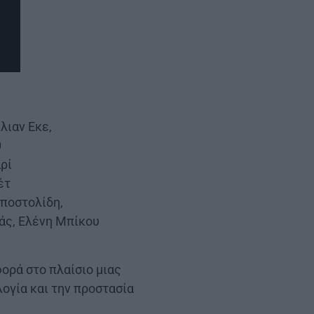
λιαν Εκε,
θ
ρί
έτ
ποστολίδη,
άς, Ελένη Μπίκου
φορά στο πλαίσιο μιας
λογία και την προστασία