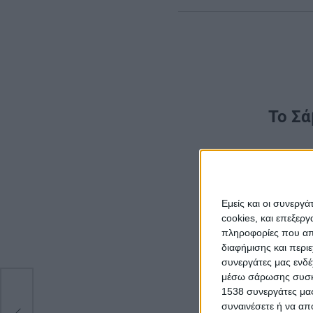
Το Σά
Δεύτερη li
Η τ
Εμείς και οι συνεργ
cookies, και επεξε
πληροφορίες που απο
διαφήμισης και περι
συνεργάτες μας ενδέ
μέσω σάρωσης συσκευ
1538 συνεργάτες μας
συναινέσετε ή να απ