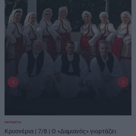
ΝΑΥΠΑΚΤΊΑ
POSTED
IN
Κρυονέρια | 7/8 | Ο «Δαμιανός» γιορτάζει