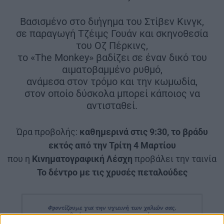
Βασισμένο στο διήγημα του Στίβεν Κινγκ,
σε παραγωγή Τζέιμς Γουάν και σκηνοθεσία
του Οζ Πέρκινς,
το «The Monkey» βαδίζει σε έναν δικό του
αιματοβαμμένο ρυθμό,
ανάμεσα στον τρόμο και την κωμωδία,
στον οποίο δύσκολα μπορεί κάποιος να
αντισταθεί.
Ώρα προβολής:
καθημερινά στις 9:30, το βράδυ
εκτός από την Τρίτη 4 Μαρτίου
που η
Κινηματογραφική Λέσχη
προβάλει την ταινία
Το δέντρο με τις χρυσές πεταλούδες