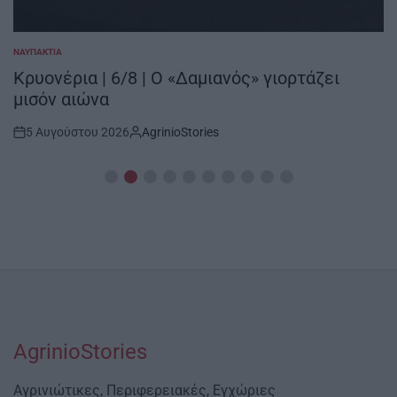
ΞΗΡΟΜΕΡΟ
POSTED
IN
Κοινότητα Μύτικα | 6 – 25/8 | Πολιτιστικός
Αύγουστος 2026
5 Αυγούστου 2026
AgrinioStories
Post
By:
Date
AgrinioStories
Αγρινιώτικες, Περιφερειακές, Εγχώριες