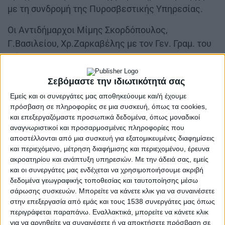
με τη συνδρομή της Πυροσβεστικής Υπηρεσίας.
Οι Αντιδήμαρχοι Μίμης Σκορδόπουλος,
Γ.Βασιλείου, Χρ.Ζαρκαβέλης με τον Γεν. Γραμ. του
Δήμου Αγρινίου Δ. Τζιώλη συντονίζουν τα
συνεργεία και προγραμματίζουν την αποκατάσταση
Σεβόμαστε την ιδιωτικότητά σας
των ζημιών.
Εμείς και οι συνεργάτες μας αποθηκεύουμε και/ή έχουμε
Συγκεκριμένα επισκέφθηκαν το ΔΑΚ και την
πρόσβαση σε πληροφορίες σε μια συσκευή, όπως τα cookies,
και επεξεργαζόμαστε προσωπικά δεδομένα, όπως μοναδικοί
ευρύτερη περιοχή του Δοκιμίου, τον Άγιο
αναγνωριστικοί και προσαρμοσμένες πληροφορίες που
Κωνσταντίνο, όπου εντοπίστηκαν μεγάλης
αποστέλλονται από μια συσκευή για εξατομικευμένες διαφημίσεις
κλίμακας προβλήματα από τις πτώσεις δένδρων.
και περιεχόμενο, μέτρηση διαφήμισης και περιεχομένου, έρευνα
ο
Ιδιαίτερα, στο 2
Δημοτικό Σχολείο υπήρξαν
ακροατηρίου και ανάπτυξη υπηρεσιών.
Με την άδειά σας, εμείς
και οι συνεργάτες μας ενδέχεται να χρησιμοποιήσουμε ακριβή
προβλήματα στη στέγη.
δεδομένα γεωγραφικής τοποθεσίας και ταυτοποίησης μέσω
σάρωσης συσκευών. Μπορείτε να κάνετε κλικ για να συναινέσετε
στην επεξεργασία από εμάς και τους 1538 συνεργάτες μας όπως
περιγράφεται παραπάνω. Εναλλακτικά, μπορείτε να κάνετε κλικ
για να αρνηθείτε να συναινέσετε ή να αποκτήσετε πρόσβαση σε