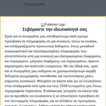
Κηρύγματος
Σεβόμαστε την ιδιωτικότητά σας
Εμείς και οι συνεργάτες μας αποθηκεύουμε και/ή έχουμε
πρόσβαση σε πληροφορίες σε μια συσκευή, όπως τα cookies,
και επεξεργαζόμαστε προσωπικά δεδομένα, όπως μοναδικοί
αναγνωριστικοί και προσαρμοσμένες πληροφορίες που
Πέμπτη 18 Ιανουαρίου 2024
αποστέλλονται από μια συσκευή για εξατομικευμένες διαφημίσεις
Ώρα 7:00 π.μ.: Όρθρος και Αρχιερατική Θεία
και περιεχόμενο, μέτρηση διαφήμισης και περιεχομένου, έρευνα
ακροατηρίου και ανάπτυξη υπηρεσιών.
Με την άδειά σας, εμείς
Λειτουργία στον Ιερό Ναό Αγίου Αθανασίου,
και οι συνεργάτες μας ενδέχεται να χρησιμοποιήσουμε ακριβή
ιερουργούντος του Σεβασμιότατου
δεδομένα γεωγραφικής τοποθεσίας και ταυτοποίησης μέσω
Μητροπολίτη Αιτωλίας και Ακαρνανίας κ.κ.
σάρωσης συσκευών. Μπορείτε να κάνετε κλικ για να συναινέσετε
Δαμασκηνού
στην επεξεργασία από εμάς και τους 1538 συνεργάτες μας όπως
Ώρα 9:30 π.μ: Συνάντηση προσκεκλημένων
περιγράφεται παραπάνω. Εναλλακτικά, μπορείτε να κάνετε κλικ
στο Δημαρχείο Αμφιλοχίας – μετάβαση στον
για να αρνηθείτε να συναινέσετε ή να αποκτήσετε πρόσβαση σε
Ιερό Ναό Αγίου Αθανασίου
πιο λεπτομερείς πληροφορίες και να αλλάξετε τις προτιμήσεις
σας πριν συναινέσετε.
Λάβετε υπόψη ότι κάποια επεξεργασία