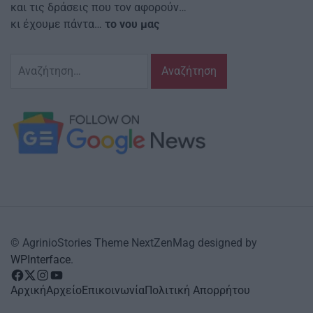
και τις δράσεις που τον αφορούν…
κι έχουμε πάντα…
το νου μας
Αναζήτηση
για:
© AgrinioStories Theme NextZenMag designed by
WPInterface
.
facebook
Twitter
instagram
YouTube
Αρχική
Αρχείο
Επικοινωνία
Πολιτική Απορρήτου