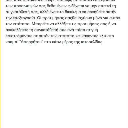
Ώρα 10:30 π.μ.: Λιτάνευση Ιεράς εικόνας
των προσωπικών σας δεδομένων ενδέχεται να μην απαιτεί τη
στους δρόμους της πόλης συνοδεία της
συγκατάθεσή σας, αλλά έχετε το δικαίωμα να αρνηθείτε αυτήν
Φιλαρμονικής Ορχήστρας Δήμου
την επεξεργασία. Οι προτιμήσεις σαςθα ισχύουν μόνο για αυτόν
Αμφιλοχίας.
τον ιστότοπο. Μπορείτε να αλλάξετε τις προτιμήσεις σας ή να
ανακαλέσετε τη συγκατάθεσή σας ανά πάσα στιγμή
επιστρέφοντας σε αυτόν τον ιστότοπο και κάνοντας κλικ στο
κουμπί "Απορρήτου" στο κάτω μέρος της ιστοσελίδας.
Διαβάστε περισσότερα στην ενότητα

με
 click
 πάνω στο Posted in 
Αιτωλοακαρνα
ΚΟΙΝΟΠΟΊΗΣΗ
Tags
Δήμος Αμφιλοχίας
Μπορεί επίσης να σας αρέσουν