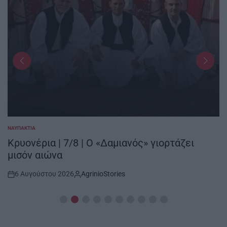
ΝΑΥΠΑΚΤΊΑ
POSTED
IN
Κρυονέρια | 7/8 | Ο «Δαμιανός» γιορτάζει
μισόν αιώνα
6 Αυγούστου 2026
AgrinioStories
Post
By:
Date