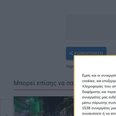
ΚΟΙΝΟΠΟΊΗΣΗ
Tags
Δημοτικό Αθλητικό Κέντ
Εμείς και οι συνεργ
cookies, και επεξε
Μπορεί επίσης να σας αρέσουν
πληροφορίες που απο
διαφήμισης και περι
συνεργάτες μας ενδέ
μέσω σάρωσης συσκευ
1538 συνεργάτες μας
συναινέσετε ή να απ