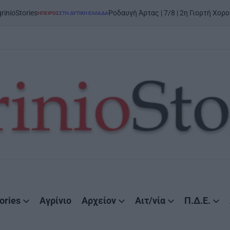
Ροδαυγή Άρτας | 7/8 | 2η Γιορτή Χορού και Παράδοσης:
Σ
ΣΤΗ ΔΥΤΙΚΉ ΕΛΛΆΔΑ
ories
Αγρίνιο
Αρχείον
Αιτ/νία
Π.Δ.Ε.