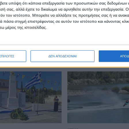
βετε υπόψη ότι κάποια επεξεργασία των προσωπικών σας δεδομένων ε
εσή σας, αλλά έχετε το δικαίωμα να αρνηθείτε αυτήν την επεξεργασία. 
τόν τον ιστότοπο. Μπορείτε να αλλάξετε τις προτιμήσεις σας ή να ανακα
 πάσα στιγμή επιστρέφοντας σε αυτόν τον ιστότοπο και κάνοντας κλι
ω μέρος της ιστοσελίδας.
ΑΓΡΊΝΙΟ
POSTED
IN
 εργασίας στην
Δήμος Αγρινίου | Μωβ
Αγρινίου
φωταγώγηση για τη S
ΕΠΙΛΟΓΕΣ
ΔΕΝ ΑΠΟΔΕΧΟΜΑΙ
ΑΠΟΔ
ου 2026
7 Αυγούστου 2026
on