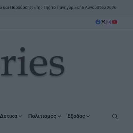
on
6 Αυγούστου 2026
Posted by
AgrinioStories
 «Της Γης το Πανηγύρι»
Ξ
P
IN
facebook
Twitter
instagram
YouTube
Δυτικά
Πολιτισμός
Έξοδος