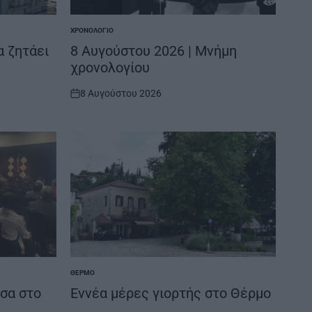
ΧΡΟΝΟΛΌΓΙΟ
POSTED
IN
α ζητάει
8 Αυγούστου 2026 | Μνήμη
χρονολογίου
8 Αυγούστου 2026
on
ΘΈΡΜΟ
POSTED
IN
σα στο
Εννέα μέρες γιορτής στο Θέρμο