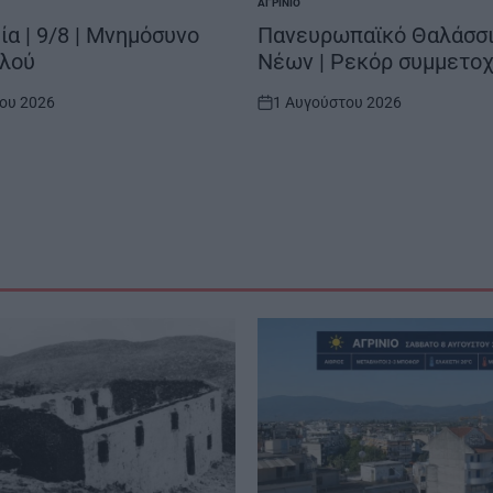
ΑΓΡΊΝΙΟ
POSTED
IN
α | 9/8 | Μνημόσυνο
Πανευρωπαϊκό Θαλάσσι
αλού
Νέων | Ρεκόρ συμμετο
ου 2026
1 Αυγούστου 2026
on