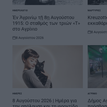
ΗΜΕΡΟΛΌΓΙΟ
ΜΑΡΤΥΡΊΕΣ
POSTED
POSTED
IN
IN
Ἐν Ἀγρινίῳ τῇ 8ῃ Αυγούστου
Kreuzott
1915: Ο σταθμός των τριών «Τ»
εκκαθάρ
στο Αγρίνιο
8 Αυγούστ
on
8 Αυγούστου 2026
on
ΗΜΈΡΕΣ
ΑΓΡΊΝΙΟ
POSTED
POSTED
IN
IN
8 Αυγούστου 2026 | Ημέρα για
Δήμος Αγ
την απόλαυση και τη φροντίδα
πρόσβασ