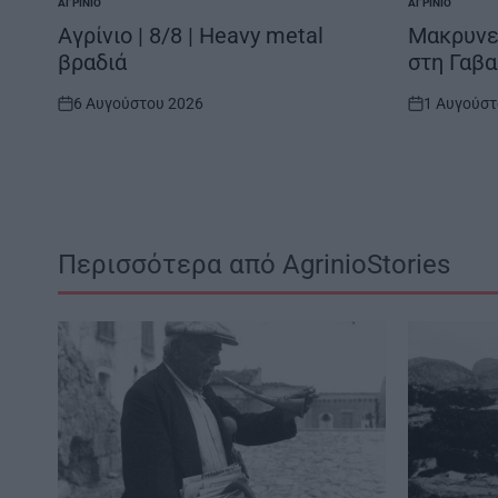
ΑΓΡΊΝΙΟ
ΑΓΡΊΝΙΟ
POSTED
POSTED
IN
IN
Αγρίνιο | 8/8 | Heavy metal
Μακρυνεί
βραδιά
στη Γαβ
6 Αυγούστου 2026
1 Αυγούστ
on
on
Περισσότερα από AgrinioStories