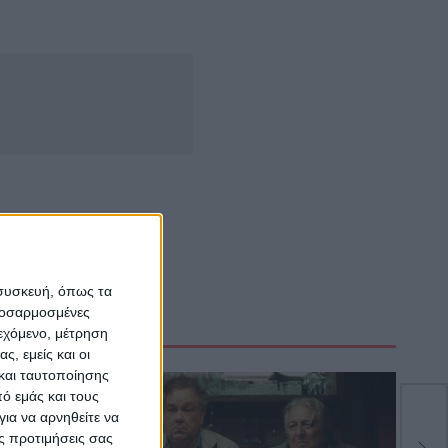
 συσκευή, όπως τα
προσαρμοσμένες
ιεχόμενο, μέτρηση
ς, εμείς και οι
και ταυτοποίησης
ό εμάς και τους
ια να αρνηθείτε να
Άδε
ς προτιμήσεις σας