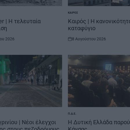
ΚΑΙΡΌΣ
POSTED
IN
er | Η τελευταία
Καιρός | Η κανονικότητ
ιση
καταφύγιο
ου 2026
8 Αυγούστου 2026
on
Π.Δ.Ε.
POSTED
IN
ρινίου | Νέοι έλεγχοι
H Δυτική Ελλάδα παρού
ης στους πεζοδρόμους
Κάνσας