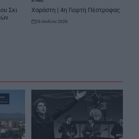
ΑΓΡΊΝΙΟ
POSTED
IN
ου Σκι
Χαράστη | 4η Γιορτή Πέστροφας
χών
26 Ιουλίου 2026
on