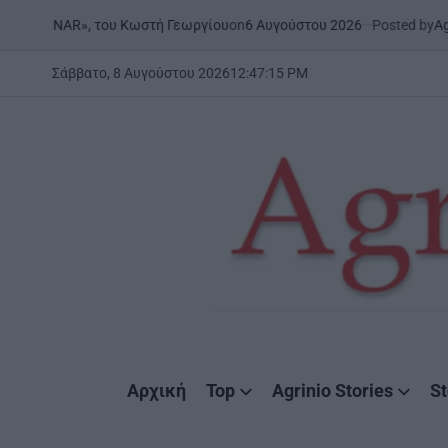
Skip
on
6 Αυγούστου 2026
Posted by
AgrinioStories
του Κωστή Γεωργίου
ΉΠΕΙΡΟ
to
POSTED
IN
content
Σάββατο, 8 Αυγούστου 2026
12
:
47
:
16
PM
AgrinioStories
Αρχική
Top
Agrinio Stories
St