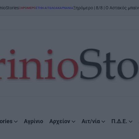
on
6
Ξηρόμερο | 8/8 | Ο Αστακός μπαίνει στον χορό
ΡΟ
ΣΤΗΝ ΑΙΤΩΛΟΑΚΑΡΝΑΝΊΑ
ories
Αγρίνιο
Αρχείον
Αιτ/νία
Π.Δ.Ε.