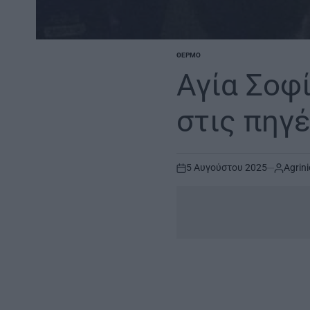
ΘΈΡΜΟ
POSTED
IN
Αγία Σοφί
στις πηγ
5 Αυγούστου 2025
Agrini
on