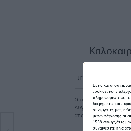
|
Καλοκαιρι
Μουσικ
της καθιερωμέν
Εμείς και οι συνεργ
cookies, και επεξε
πληροφορίες που απο
Ο Σύλλογος Νέων της π
διαφήμισης και περι
Αυγούστου 2025 το ετή
συνεργάτες μας ενδέ
απολαύσουν μια βραδιά
μέσω σάρωσης συσκευ
1538 συνεργάτες μας
συναινέσετε ή να απ