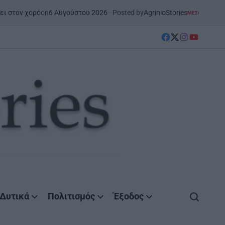
 Αυγούστου 2026
Posted by
AgrinioStories
ΜΕΣΟΛΌΓΓΙ
ΣΤΗΝ ΑΙΤΩΛΟΑΚΑΡΝΑΝΊΑ
POSTED
IN
facebook
Twitter
instagram
YouTube
Δυτικά
Πολιτισμός
Έξοδος