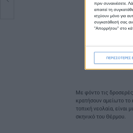
πριν συναινέσετε.
Λά
απαιτεί τη συγκατάθ
ισχύουν μόνο για αυ
συγκατάθεσή σας ανά
"Απορρήτου" στο κάτ
ΠΕΡΙΣΣΟΤΕΡΕΣ 
Με φόντο τις δροσερές 
κρατήσουν αμείωτο το 
τοπική νεολαία, είναι 
σκηνικό του Θέρμου.