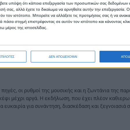
βετε υπόψη ότι κάποια επεξεργασία των προσωπικών σας δεδομένων ε
εσή σας, αλλά έχετε το δικαίωμα να αρνηθείτε αυτήν την επεξεργασία. 
τόν τον ιστότοπο. Μπορείτε να αλλάξετε τις προτιμήσεις σας ή να ανακα
 πάσα στιγμή επιστρέφοντας σε αυτόν τον ιστότοπο και κάνοντας κλι
ω μέρος της ιστοσελίδας.
ΕΠΙΛΟΓΕΣ
ΔΕΝ ΑΠΟΔΕΧΟΜΑΙ
ΑΠΟΔ
πηγές, οι ρυθμοί της μουσικής και η ζωντάνια της πα
κέφι μέχρι αργά. Η εκδήλωση, που έχει πλέον καθιερ
μια ευκαιρία για συνάντηση, διασκέδαση και ξεγνοιασιά