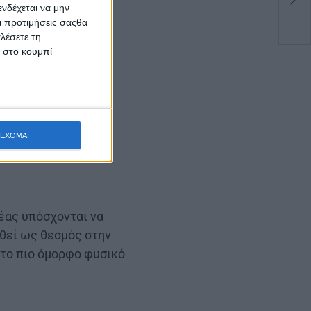
νδέχεται να μην
και
Οι προτιμήσεις σαςθα
λέσετε τη
κ στο κουμπί
ΕΧΟΜΑΙ
ρέας υπόσχονται να
ωθεί ως θεσμός στην
 στο πιο όμορφο φυσικό