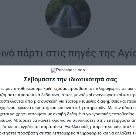
νό πάρτι στις πηγές της Αγ
ή, χορός και καλή παρέα συνθέτουν το 
Σεβόμαστε την ιδιωτικότητά σας
ης γιορτής του Συλλόγου Νέων το Σάββ
άτες μας αποθηκεύουμε και/ή έχουμε πρόσβαση σε πληροφορίες σε μια
ργαζόμαστε προσωπικά δεδομένα, όπως μοναδικοί αναγνωριστικοί και 
στέλλονται από μια συσκευή για εξατομικευμένες διαφημίσεις και περ
εριοχής, πιστός στο καλοκαιρινό του ραντεβού, διοργ
εχομένου, έρευνα ακροατηρίου και ανάπτυξη υπηρεσιών.
Με την άδειά σα
σιο καλοκαιρινό πάρτι του, προσκαλώντας ντόπιους κα
χεται να χρησιμοποιήσουμε ακριβή δεδομένα γεωγραφικής τοποθεσίας 
 κάτω από τον έναστρο καλοκαιρινό ουρανό.
ών. Μπορείτε να κάνετε κλικ για να συναινέσετε στην επεξεργασία απ
 όπως περιγράφεται παραπάνω. Εναλλακτικά, μπορείτε να κάνετε κλικ γ
οκτήσετε πρόσβαση σε πιο λεπτομερείς πληροφορίες και να αλλάξετε τι