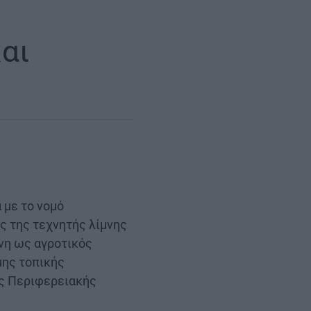
αι
 με το νομό
ες της τεχνητής λίμνης
νη ως αγροτικός
μης τοπικής
ης Περιφερειακής