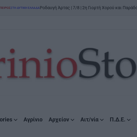
Ροδαυγή Άρτας | 7/8 | 2η Γιορτή Χορού και Παράδοσης: «Της Γη
Ή ΕΛΛΆΔΑ
ories
Αγρίνιο
Αρχείον
Αιτ/νία
Π.Δ.Ε.