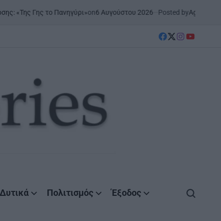
on
6 Αυγούστου 2026
Posted by
AgrinioStories
ς το Πανηγύρι»
ΞΗΡΟΜΕΡΟ
Σ
POSTED
IN
facebook
Twitter
instagram
YouTube
Δυτικά
Πολιτισμός
Έξοδος