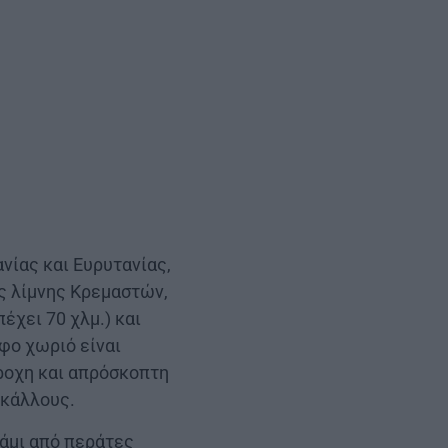
νίας και Ευρυτανίας,
ής λίμνης Κρεμαστών,
έχει 70 χλμ.) και
φο χωριό είναι
έροχη και απρόσκοπτη
 κάλλους.
τάμι από περάτες