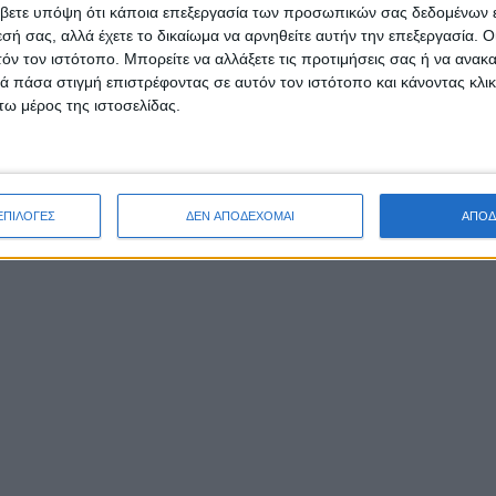
βετε υπόψη ότι κάποια επεξεργασία των προσωπικών σας δεδομένων ε
εσή σας, αλλά έχετε το δικαίωμα να αρνηθείτε αυτήν την επεξεργασία. 
τόν τον ιστότοπο. Μπορείτε να αλλάξετε τις προτιμήσεις σας ή να ανακα
 πάσα στιγμή επιστρέφοντας σε αυτόν τον ιστότοπο και κάνοντας κλι
ημεία του χωριού και η μοναδική εκκλησία του, η οποί
ω μέρος της ιστοσελίδας.
ιθανότατα το 1864. Στα πιο εντυπωσιακά αξιοθέατά το
ονα τρεχούμενα νερά.
 2 χλμ. από το χωριό βρίσκονται τα Στενά Τρικεριώτη 
ΕΠΙΛΟΓΕΣ
ΔΕΝ ΑΠΟΔΕΧΟΜΑΙ
ΑΠΟΔ
ία αποτελούν ιδανικό σημείο για ράφτινγκ.