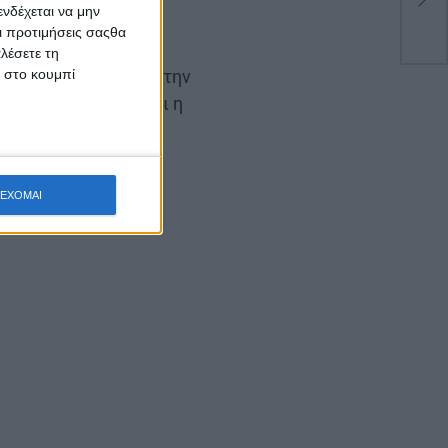
την
νδέχεται να μην
Οι προτιμήσεις σαςθα
λέσετε τη
κ στο κουμπί
α είναι αφιερωμένη στην
υ συγκαταλέγεται και η
της τεχνητής λίμνης
ΕΧΟΜΑΙ