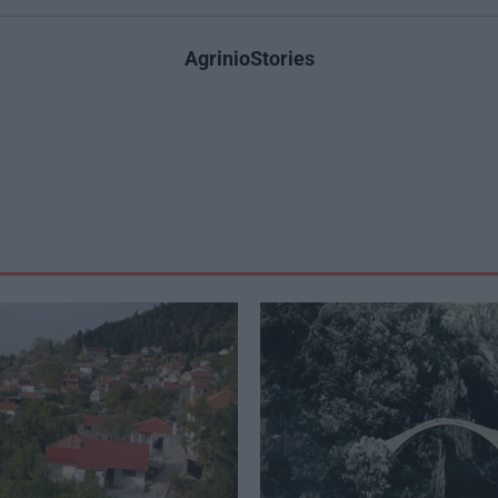
AgrinioStories
ς