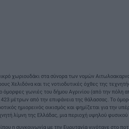
 μικρό χωριουδάκι στα σύνορα των νομών Αιτωλοακαρνα
ρους Χελιδόνα και τις νοτιοδυτικές όχθες της τεχνητ
ιο όμορφες γωνιές του δήμου Αγρινίου (από την πόλη απ
 423 μέτρων από την επιφάνεια της θάλασσας. Το όμορ
οτικός ημιορεινός οικισμός και φημίζεται για την υπ
χνητή λίμνη της Ελλάδας, μια περιοχή υψηλού φυσικού
ίπου η συγκοινωνία με την Ευρυτανία γινότανε στο πο