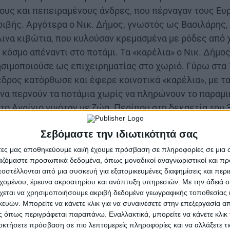
ους και πεπειραμένους άνδρες, που πέρναγαν τους Ευ
οιβής. Αργότερα ο Νικ. Δήμος, γνωστός ως Βασιλάρης, 
λινα κιβώτια, που κυλούσαν κρεμασμένα με ρόδες από
κόσμο απέναντι στο ποτάμι. Τα «καρέλια» ο Νικ. Δήμος
ησιμοποιούσε ως επιχειρηματίας στο χωριό. Γύρω στα
δρος κατόρθωσε και έφερε κοινοτικά «καρέλια», με τα
 να περνούν τα ποτάμια χωρίς να πληρώνουν το παραμι
το Αγρίνιο γινόταν με ζώα. Περίπου στη δεκαετία του 
προχώρησε σιγά-σιγά στον Άγιο Βλάσιο, στη Χούνη και
Σεβόμαστε την ιδιωτικότητά σας
στα Σίδηρα. Στο χωριό ο Κων/νος Κοντογιάννης το 195
υλικό «καρνάβαλο», με πρώτο οδηγό τον Αθαν. Καλογερ
άτες μας αποθηκεύουμε και/ή έχουμε πρόσβαση σε πληροφορίες σε μια
ργαζόμαστε προσωπικά δεδομένα, όπως μοναδικοί αναγνωριστικοί και 
μικρού λεωφορείου, γινόταν η μεταφορά ανθρώπων και
στέλλονται από μια συσκευή για εξατομικευμένες διαφημίσεις και περ
πό αυτό ένα άλλο αυτοκίνητο με τις ίδιες προδιαγραφ
εχομένου, έρευνα ακροατηρίου και ανάπτυξη υπηρεσιών.
Με την άδειά σα
ό των Βασίλη Σιούρτο.[1]
χεται να χρησιμοποιήσουμε ακριβή δεδομένα γεωγραφικής τοποθεσίας 
ών. Μπορείτε να κάνετε κλικ για να συναινέσετε στην επεξεργασία απ
 όπως περιγράφεται παραπάνω. Εναλλακτικά, μπορείτε να κάνετε κλικ γ
οκτήσετε πρόσβαση σε πιο λεπτομερείς πληροφορίες και να αλλάξετε τι