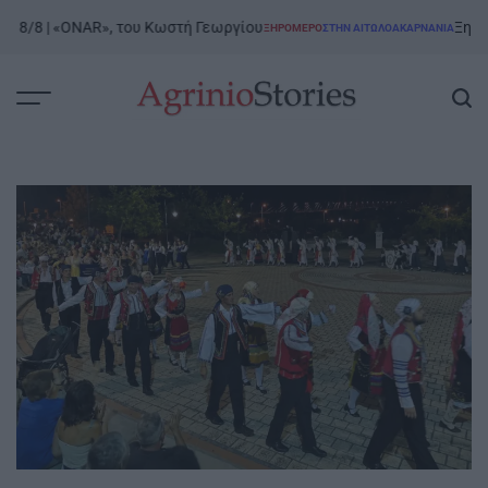
Skip
/8 | «ONAR», του Κωστή Γεωργίου
Ξηρόμερο |
ΞΗΡΟΜΕΡΟ
ΣΤΗΝ ΑΙΤΩΛΟΑΚΑΡΝΑΝΊΑ
to
POSTED
IN
content
AgrinioStories