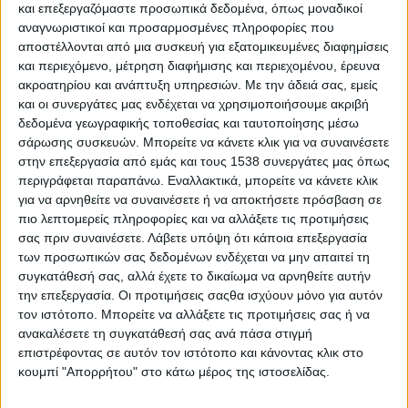
και επεξεργαζόμαστε προσωπικά δεδομένα, όπως μοναδικοί
«Σέλεμνος».
αναγνωριστικοί και προσαρμοσμένες πληροφορίες που
αποστέλλονται από μια συσκευή για εξατομικευμένες διαφημίσεις
Το Σάββατο 11 Ιουλίου συμμετέχουν οι
και περιεχόμενο, μέτρηση διαφήμισης και περιεχομένου, έρευνα
«Ναύπακτος Πολιτιστικές Διαδρομές», η
ακροατηρίου και ανάπτυξη υπηρεσιών.
Με την άδειά σας, εμείς
Χορευτική Ομάδα Αγίων Θεοδώρων Δεμενίκων, ο
και οι συνεργάτες μας ενδέχεται να χρησιμοποιήσουμε ακριβή
δεδομένα γεωγραφικής τοποθεσίας και ταυτοποίησης μέσω
Σύλλογος Φίλων Φιλαρμονικής Αντιρρίου «Ο
σάρωσης συσκευών. Μπορείτε να κάνετε κλικ για να συναινέσετε
Απόλλων», η Στέγη Καλαβρυτινών και Φίλων
στην επεξεργασία από εμάς και τους 1538 συνεργάτες μας όπως
Πάτρας «Αγία Λαύρα», το Λαϊκό Μουσικοχορευτικό
περιγράφεται παραπάνω. Εναλλακτικά, μπορείτε να κάνετε κλικ
Εργαστήρι Πάτρας, η Πολιτιστική Δράση
για να αρνηθείτε να συναινέσετε ή να αποκτήσετε πρόσβαση σε
πιο λεπτομερείς πληροφορίες και να αλλάξετε τις προτιμήσεις
Δημοτικής Ενότητας Βραχναιίκων και ο
σας πριν συναινέσετε.
Λάβετε υπόψη ότι κάποια επεξεργασία
Πολιτιστικός Σύλλογος Αντιρρίου «Το Καστέλι».
των προσωπικών σας δεδομένων ενδέχεται να μην απαιτεί τη
συγκατάθεσή σας, αλλά έχετε το δικαίωμα να αρνηθείτε αυτήν
Το διήμερο φεστιβάλ αποτελεί μια ανοιχτή γιορτή
την επεξεργασία. Οι προτιμήσεις σαςθα ισχύουν μόνο για αυτόν
για την τοπική κοινωνία και τους επισκέπτες, με
τον ιστότοπο. Μπορείτε να αλλάξετε τις προτιμήσεις σας ή να
ανακαλέσετε τη συγκατάθεσή σας ανά πάσα στιγμή
επίκεντρο τους ανθρώπους που υπηρετούν την
επιστρέφοντας σε αυτόν τον ιστότοπο και κάνοντας κλικ στο
παράδοση όχι ως μουσειακό κατάλοιπο, αλλά ως
κουμπί "Απορρήτου" στο κάτω μέρος της ιστοσελίδας.
ζωντανή συλλογική μνήμη και κοινή πράξη.