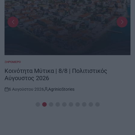
ΞΗΡΟΜΕΡΟ
POSTED
IN
Κοινότητα Μύτικα | 8/8 | Πολιτιστικός
Αύγουστος 2026
6 Αυγούστου 2026
AgrinioStories
Post
By:
Date