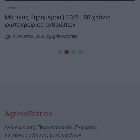
ΞΗΡΟΜΕΡΟ
POSTED
IN
Μύτικας Ξηρομέρου | 10/8 | 50 χρόνια
φωτογραφίες ανθρώπων
8 Αυγούστου 2026
AgrinioStories
Post
By:
Date
AgrinioStories
Αγρινιώτικες, Περιφερειακές, Εγχώριες
και άλλες ειδήσεις μετά σχολίων