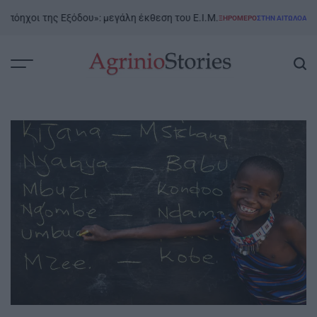
Skip
χοι της Εξόδου»: μεγάλη έκθεση του Ε.Ι.Μ.
ΞΗΡΟΜΕΡΟ
ΣΤΗΝ ΑΙΤΩΛΟΑΚΑΡΝΑΝΊΑ
to
POSTED
IN
content
AgrinioStories