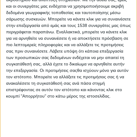
και λειτουργεί ως κοινός κώδικας επικοινωνίας
και οι συνεργάτες μας ενδέχεται να χρησιμοποιήσουμε ακριβή
σε χώρες όπως η Κένυα, η Τανζανία, η Ουγκάντα, η
δεδομένα γεωγραφικής τοποθεσίας και ταυτοποίησης μέσω
σάρωσης συσκευών. Μπορείτε να κάνετε κλικ για να συναινέσετε
Ρουάντα, η Λαϊκή Δημοκρατία του Κονγκό, το
στην επεξεργασία από εμάς και τους 1538 συνεργάτες μας όπως
Μπουρούντι, η Μοζαμβίκη, οι Κομόρες, η Σομαλία,
περιγράφεται παραπάνω. Εναλλακτικά, μπορείτε να κάνετε κλικ
η Ζάμπια, το Μαλάουι και η Μαδαγασκάρη.
για να αρνηθείτε να συναινέσετε ή να αποκτήσετε πρόσβαση σε
πιο λεπτομερείς πληροφορίες και να αλλάξετε τις προτιμήσεις
Δεν είναι τυχαίο ότι χρησιμοποιείται και σε
σας πριν συναινέσετε.
Λάβετε υπόψη ότι κάποια επεξεργασία
των προσωπικών σας δεδομένων ενδέχεται να μην απαιτεί τη
διεθνείς οργανισμούς, όπως η Αφρικανική Ένωση,
συγκατάθεσή σας, αλλά έχετε το δικαίωμα να αρνηθείτε αυτήν
η Κοινότητα Ανατολικής Αφρικής και η Κοινότητα
την επεξεργασία. Οι προτιμήσεις σαςθα ισχύουν μόνο για αυτόν
Ανάπτυξης της Νότιας Αφρικής. Το 2015
τον ιστότοπο. Μπορείτε να αλλάξετε τις προτιμήσεις σας ή να
δημιουργήθηκε και η Επιτροπή Σουαχίλι
ανακαλέσετε τη συγκατάθεσή σας ανά πάσα στιγμή
επιστρέφοντας σε αυτόν τον ιστότοπο και κάνοντας κλικ στο
Ανατολικής Αφρικής, με στόχο την προώθηση της
κουμπί "Απορρήτου" στο κάτω μέρος της ιστοσελίδας.
γλώσσας στην περιφερειακή ολοκλήρωση και τη
βιώσιμη ανάπτυξη. Τα τελευταία χρόνια, μάλιστα,
χώρες όπως η Μποτσουάνα, η Αιθιοπία, η
Ναμίμπια, η Νότια Αφρική και το Νότιο Σουδάν
έχουν στραφεί προς τη διδασκαλία της.