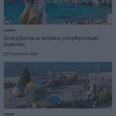
ΕΠΊΚΑΙΡΑ
POSTED
IN
Συνεχίζονται οι αιτήσεις για φθηνότερες
διακοπές
7 Αυγούστου 2026
on
ΣΉΜΕΡΑ
POSTED