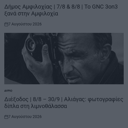
IN
Δήμος Αμφιλοχίας | 7/8 & 8/8 | Το GNC 3on3
ξανά στην Αμφιλοχία
7 Αυγούστου 2026
on
ΑΎΡΙΟ
POSTED
IN
Διέξοδος | 8/8 – 30/9 | Αλιάγας: φωτογραφίες
δίπλα στη λιμνοθάλασσα
7 Αυγούστου 2026
on