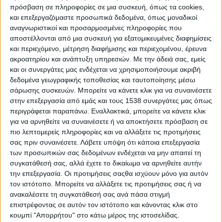
πρόσβαση σε πληροφορίες σε μια συσκευή, όπως τα cookies,
Πού καπνίζουν περισσότερο;
και επεξεργαζόμαστε προσωπικά δεδομένα, όπως μοναδικοί
αναγνωριστικοί και προσαρμοσμένες πληροφορίες που
Ο μεγαλύτερος αριθμός καπνιστών βρίσκεται
αποστέλλονται από μια συσκευή για εξατομικευμένες διαφημίσεις
στην Κίνα: η χώρα του 1,4 δισεκ. κατοίκων
και περιεχόμενο, μέτρηση διαφήμισης και περιεχομένου, έρευνα
μετρά σχεδόν 300 εκατ. καπνιστές, σύμφωνα
ακροατηρίου και ανάπτυξη υπηρεσιών.
Με την άδειά σας, εμείς
με τα στοιχεία του ΠΟΥ για το 2020.
και οι συνεργάτες μας ενδέχεται να χρησιμοποιήσουμε ακριβή
δεδομένα γεωγραφικής τοποθεσίας και ταυτοποίησης μέσω
Στην Ινδονησία επίσης υπάρχει μεγάλος
σάρωσης συσκευών. Μπορείτε να κάνετε κλικ για να συναινέσετε
στην επεξεργασία από εμάς και τους 1538 συνεργάτες μας όπως
αριθμός καπνιστών μεταξύ των ανδρών: το
περιγράφεται παραπάνω. Εναλλακτικά, μπορείτε να κάνετε κλικ
62,7% όσων είναι άνω των 15 ετών καπνίζει.
για να αρνηθείτε να συναινέσετε ή να αποκτήσετε πρόσβαση σε
πιο λεπτομερείς πληροφορίες και να αλλάξετε τις προτιμήσεις
Το κάπνισμα αφορά πλέον κυρίως τις πιο
σας πριν συναινέσετε.
Λάβετε υπόψη ότι κάποια επεξεργασία
φτωχές χώρες: το 80% των καπνιστών ζει σε
των προσωπικών σας δεδομένων ενδέχεται να μην απαιτεί τη
συγκατάθεσή σας, αλλά έχετε το δικαίωμα να αρνηθείτε αυτήν
χώρες με χαμηλό ή μεσαίο εισόδημα.
την επεξεργασία. Οι προτιμήσεις σαςθα ισχύουν μόνο για αυτόν
τον ιστότοπο. Μπορείτε να αλλάξετε τις προτιμήσεις σας ή να
Στην Αφρική και τη Μέση Ανατολή
ανακαλέσετε τη συγκατάθεσή σας ανά πάσα στιγμή
παρατηρείται μικρή μείωση των καπνιστών,
επιστρέφοντας σε αυτόν τον ιστότοπο και κάνοντας κλικ στο
αν και κάποιες χώρες, όπως η Αίγυπτος και
κουμπί "Απορρήτου" στο κάτω μέρος της ιστοσελίδας.