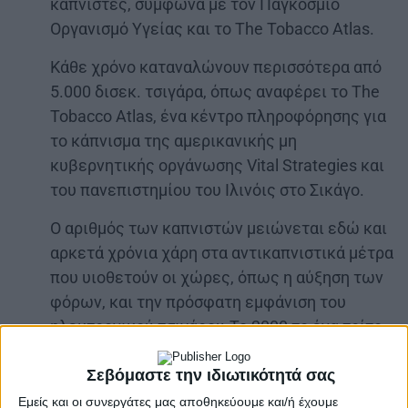
καπνιστές, σύμφωνα με τον Παγκόσμιο
Οργανισμό Υγείας και το The Tobacco Atlas.
Κάθε χρόνο καταναλώνουν περισσότερα από
5.000 δισεκ. τσιγάρα, όπως αναφέρει το The
Tobacco Atlas, ένα κέντρο πληροφόρησης για
το κάπνισμα της αμερικανικής μη
κυβερνητικής οργάνωσης Vital Strategies και
του πανεπιστημίου του Ιλινόις στο Σικάγο.
Ο αριθμός των καπνιστών μειώνεται εδώ και
αρκετά χρόνια χάρη στα αντικαπνιστικά μέτρα
που υιοθετούν οι χώρες, όπως η αύξηση των
φόρων, και την πρόσφατη εμφάνιση του
ηλεκτρονικού τσιγάρου.Το 2000 το ένα τρίτο
του παγκόσμιου πληθυσμού άνω των 15 ετών
ήταν καπνιστές, έναντι του 20% που είναι
Σεβόμαστε την ιδιωτικότητά σας
τώρα.
Εμείς και οι συνεργάτες μας αποθηκεύουμε και/ή έχουμε