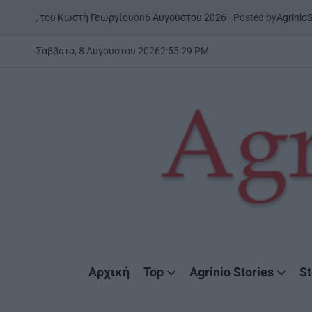
Skip
on
6 Αυγούστου 2026
Posted by
AgrinioStories
ου Κωστή Γεωργίου
ΞΗΡΟΜΕ
to
POSTED
IN
content
Σάββατο, 8 Αυγούστου 2026
2
:
55
:
30
PM
AgrinioStories
Αρχική
Top
Agrinio Stories
St