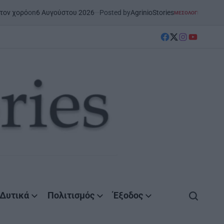
6 Αυγούστου 2026
Posted by
AgrinioStories
ΜΕΣΟΛΌΓΓΙ
ΣΤΗΝ ΑΙΤΩΛΟΑΚΑΡΝΑΝΊΑ
POSTED
IN
facebook
Twitter
instagram
YouTube
Δυτικά
Πολιτισμός
Έξοδος