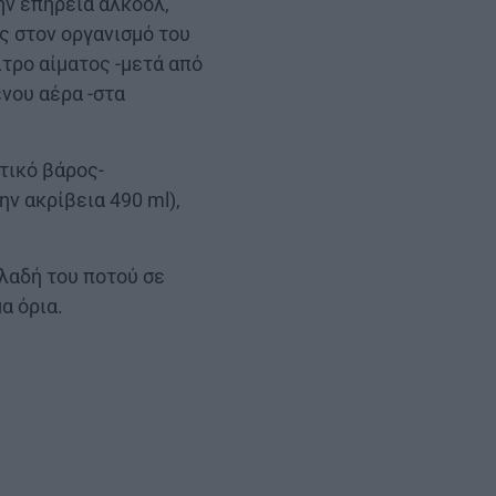
ην επήρεια αλκοόλ,
ς στον οργανισμό του
ίτρο αίµατος -μετά από
ενου αέρα -στα
τικό βάρος-
ν ακρίβεια 490 ml),
λαδή του ποτού σε
α όρια.