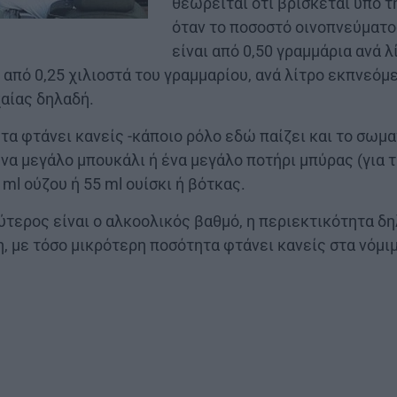
θεωρείται ότι βρίσκεται υπό τ
όταν το ποσοστό οινοπνεύματο
είναι από 0,50 γραµµάρια ανά λ
 από 0,25 χιλιοστά του γραµµαρίου, ανά λίτρο εκπνεόµ
αίας δηλαδή.
τα φτάνει κανείς -κάποιο ρόλο εδώ παίζει και το σωμα
α μεγάλο μπουκάλι ή ένα μεγάλο ποτήρι μπύρας (για τη
 ml ούζου ή 55 ml ουίσκι ή βότκας.
τερος είναι ο αλκοολικός βαθμό, η περιεκτικότητα δη
η, με τόσο μικρότερη ποσότητα φτάνει κανείς στα νόμιμ