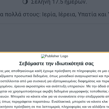
🌖 Σελήνη 17.5 ημερών.
α πολλά στους: Ιερία, Ιέρεια, Υπατία και
1941 – Οι Ναζί καταστρέφουν 
Κρήτης και σκοτώνουν τους κα
Σεβόμαστε την ιδιωτικότητά σας
αντίποινα για τον φόνο 25 γε
άτες μας αποθηκεύουμε και/ή έχουμε πρόσβαση σε πληροφορίες σε μια
Κάντανος (επίσης: ο Κάνδανος)
ργαζόμαστε προσωπικά δεδομένα, όπως μοναδικοί αναγνωριστικοί και 
στέλλονται από μια συσκευή για εξατομικευμένες διαφημίσεις και περ
ομώνυμης κοινότητος καθώς κα
εχομένου, έρευνα ακροατηρίου και ανάπτυξη υπηρεσιών.
Με την άδειά σα
Καντάνου-Σελίνου στην περιφ
χεται να χρησιμοποιήσουμε ακριβή δεδομένα γεωγραφικής τοποθεσίας 
της Κρήτης.
ών. Μπορείτε να κάνετε κλικ για να συναινέσετε στην επεξεργασία απ
 όπως περιγράφεται παραπάνω. Εναλλακτικά, μπορείτε να κάνετε κλικ γ
Ηταν επίσης έδρα της Επαρχία
οκτήσετε πρόσβαση σε πιο λεπτομερείς πληροφορίες και να αλλάξετε τι