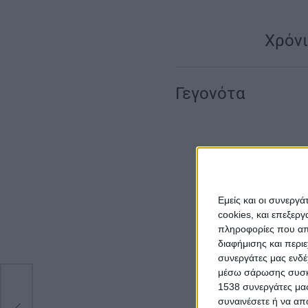
|
Χρόνι
Γεγονότα
Εμείς και οι συνεργ
cookies, και επεξε
πληροφορίες που απο
διαφήμισης και περι
συνεργάτες μας ενδέ
μέσω σάρωσης συσκευ
 3
1538 συνεργάτες μας
συναινέσετε ή να απ
ία