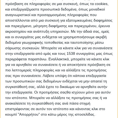
«αποθετηρίου ναού». Αυτά τα βασικά κελιά,
πρόσβαση σε πληροφορίες σε μια συσκευή, όπως τα cookies,
και επεξεργαζόμαστε προσωπικά δεδομένα, όπως μοναδικοί
προσβάσιμα μόνο από πάνω, καλύπτονταν
αναγνωριστικοί και προσαρμοσμένες πληροφορίες που
τακτοποιημένα με ένα στρώμα λεπτού σοβά.
αποστέλλονται από μια συσκευή για εξατομικευμένες διαφημίσεις
Το περιεχόμενό τους ήταν φτωχό σε
και περιεχόμενο, μέτρηση διαφήμισης και περιεχομένου, έρευνα
ακροατηρίου και ανάπτυξη υπηρεσιών.
Με την άδειά σας, εμείς
πολύτιμα αντικείμενα, αλλά πλούσιο σε
και οι συνεργάτες μας ενδέχεται να χρησιμοποιήσουμε ακριβή
στάχτη, αναμεμειγμένα με καμένα οστά
δεδομένα γεωγραφικής τοποθεσίας και ταυτοποίησης μέσω
βοοειδών. Στο βόρειο τμήμα του κυρίου
σάρωσης συσκευών. Μπορείτε να κάνετε κλικ για να συναινέσετε
κελιού, στην ίδια μαύρη στρώση, λίγα
στην επεξεργασία από εμάς και τους 1538 συνεργάτες μας όπως
περιγράφεται παραπάνω. Εναλλακτικά, μπορείτε να κάνετε κλικ
εκατοστά νοτιοανατολικά του δίσκου και
για να αρνηθείτε να συναινέσετε ή να αποκτήσετε πρόσβαση σε
περίπου 20 εκατοστά (51 εκατοστά) πάνω από
πιο λεπτομερείς πληροφορίες και να αλλάξετε τις προτιμήσεις
το δάπεδο, βρέθηκε επίσης ένα πλακίδιο σε
σας πριν συναινέσετε.
Λάβετε υπόψη ότι κάποια επεξεργασία
των προσωπικών σας δεδομένων ενδέχεται να μην απαιτεί τη
Γραμμική Α’, το οποίο αριθμήθηκε ως PH 1. Ο
συγκατάθεσή σας, αλλά έχετε το δικαίωμα να αρνηθείτε αυτήν
χώρος προφανώς κατέρρευσε ως
την επεξεργασία. Οι προτιμήσεις σαςθα ισχύουν μόνο για αυτόν
αποτέλεσμα σεισμού, ενδεχομένως
τον ιστότοπο. Μπορείτε να αλλάξετε τις προτιμήσεις σας ή να
συνδεόμενου με την έκρηξη του ηφαιστείου
ανακαλέσετε τη συγκατάθεσή σας ανά πάσα στιγμή
επιστρέφοντας σε αυτόν τον ιστότοπο και κάνοντας κλικ στο
της Σαντορίνης που έπληξε μεγάλα τμήματα
κουμπί "Απορρήτου" στο κάτω μέρος της ιστοσελίδας.
της περιοχής της Μεσογείου κατά τη