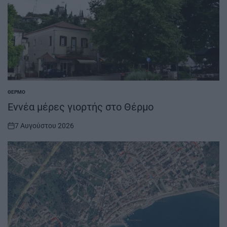
ΘΈΡΜΟ
POSTED
IN
Εννέα μέρες γιορτής στο Θέρμο
7 Αυγούστου 2026
on