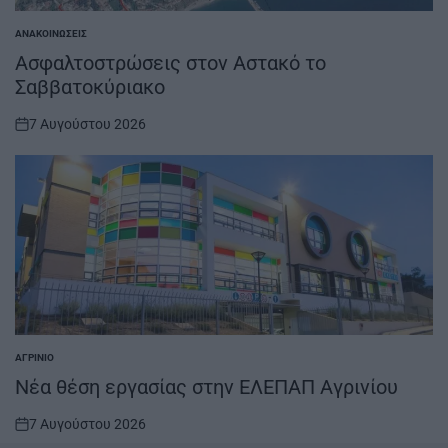
ΑΝΑΚΟΙΝΏΣΕΙΣ
POSTED
IN
Ασφαλτοστρώσεις στον Αστακό το
Σαββατοκύριακο
7 Αυγούστου 2026
on
ΑΓΡΊΝΙΟ
POSTED
IN
Νέα θέση εργασίας στην ΕΛΕΠΑΠ Αγρινίου
7 Αυγούστου 2026
on