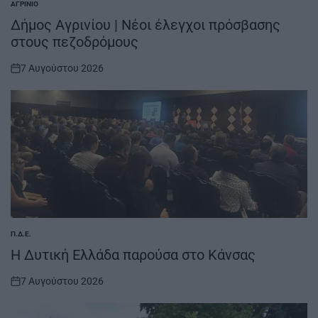
ΑΓΡΊΝΙΟ
POSTED
IN
Δήμος Αγρινίου | Νέοι έλεγχοι πρόσβασης
στους πεζοδρόμους
7 Αυγούστου 2026
on
Π.Δ.Ε.
POSTED
IN
H Δυτική Ελλάδα παρούσα στο Κάνσας
7 Αυγούστου 2026
on