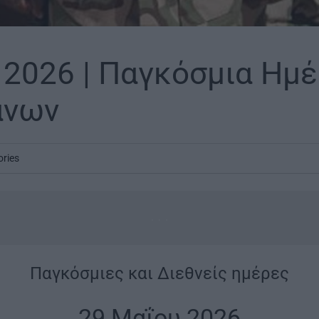
 2026 | Παγκόσμια Ημ
άνων
ories
...
Παγκόσμιες και Διεθνείς ημέρες
|
29 Μαΐου 2026
|