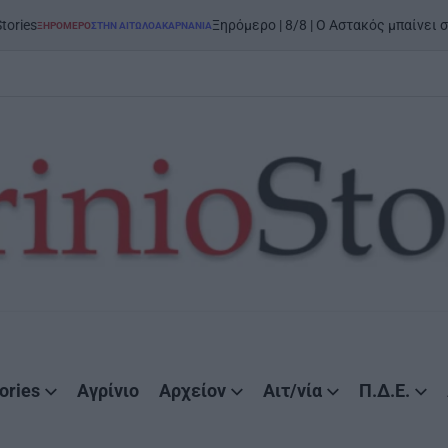
on
5 Α
Ξηρόμερο | 8/8 | Ο Αστακός μπαίνει στον χορό
ΤΗΝ ΑΙΤΩΛΟΑΚΑΡΝΑΝΊΑ
ories
Αγρίνιο
Αρχείον
Αιτ/νία
Π.Δ.Ε.