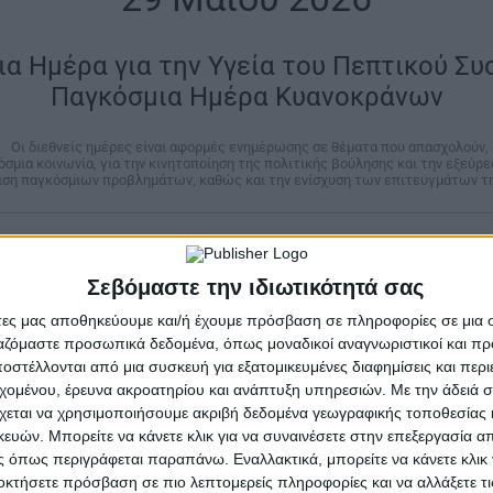
α Ημέρα για την Υγεία του Πεπτικού Σ
Παγκόσμια Ημέρα Κυανοκράνων
|
Οι διεθνείς ημέρες είναι αφορμές ενημέρωσης σε θέματα που απασχολούν,
όσμια κοινωνία, για την κινητοποίηση της πολιτικής βούλησης και την εξεύρ
πιση παγκόσμιων προβλημάτων, καθώς και την ενίσχυση των επιτευγμάτων 
α Κυανοκράνων
Σεβόμαστε την ιδιωτικότητά σας
Η Παγκόσμια Ημέρα Κυανοκράν
άτες μας αποθηκεύουμε και/ή έχουμε πρόσβαση σε πληροφορίες σε μια
στις 29 Μαΐου και είναι αφιερ
ργαζόμαστε προσωπικά δεδομένα, όπως μοναδικοί αναγνωριστικοί και 
στέλλονται από μια συσκευή για εξατομικευμένες διαφημίσεις και περ
τις γυναίκες των ειρηνευτικώ
εχομένου, έρευνα ακροατηρίου και ανάπτυξη υπηρεσιών.
Με την άδειά σα
Οργανισμού Ηνωμένων Εθνών. 
χεται να χρησιμοποιήσουμε ακριβή δεδομένα γεωγραφικής τοποθεσίας 
αναγνωρίζει όσους υπηρέτησαν
ών. Μπορείτε να κάνετε κλικ για να συναινέσετε στην επεξεργασία απ
προσπαθώντας να προστατεύσο
 όπως περιγράφεται παραπάνω. Εναλλακτικά, μπορείτε να κάνετε κλικ γ
οκτήσετε πρόσβαση σε πιο λεπτομερείς πληροφορίες και να αλλάξετε τι
επιβλέψουν εκεχειρίες και να