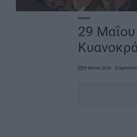
ΗΜΈΡΕΣ
POSTED
IN
29 Μαΐου
Κυανοκρ
29 Μαΐου 2026
AgrinioSt
on