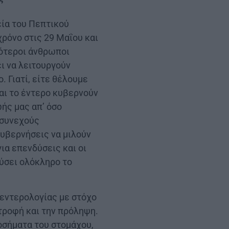
εία του Πεπτικού
ρόνο στις 29 Μαΐου και
σότεροι άνθρωποι
ι να λειτουργούν
. Γιατί, είτε θέλουμε
και το έντερο κυβερνούν
ής μας απ’ όσο
 συνεχούς
υβερνήσεις να μιλούν
για επενδύσεις και οι
εύσει ολόκληρο το
εντερολογίας με στόχο
τροφή και την πρόληψη.
οσήματα του στομάχου,