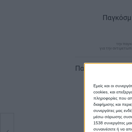
Παγκόσμι
την παγκ
για την αντιμετώ
Παγκόσμια Ημέρ
Εμείς και οι συνεργ
cookies, και επεξε
πληροφορίες που απο
διαφήμισης και περι
συνεργάτες μας ενδέ
μέσω σάρωσης συσκευ
ν
1538 συνεργάτες μας
συναινέσετε ή να απ
ς