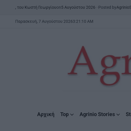
Skip
on
5 Αυγούστου 2026
Posted by
AgrinioStories
Κωστή Γεωργίου
ΞΗΡΟΜΕΡΟ
Σ
to
POSTED
IN
content
Παρασκευή, 7 Αυγούστου 2026
3
:
21
:
12
AM
AgrinioStories
Αρχική
Top
Agrinio Stories
St