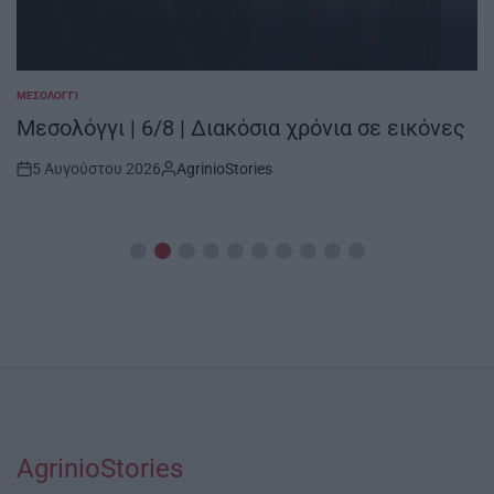
ΜΕΣΟΛΌΓΓΙ
POSTED
IN
Μεσολόγγι | 6/8 | Διακόσια χρόνια σε εικόνες
5 Αυγούστου 2026
AgrinioStories
Post
By:
Date
AgrinioStories