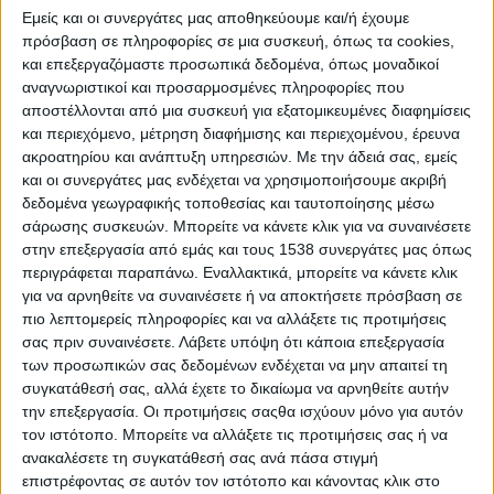
κοινωνικό αποκλεισμό και τη ντροπή που
Εμείς και οι συνεργάτες μας αποθηκεύουμε και/ή έχουμε
νιώθουν.
πρόσβαση σε πληροφορίες σε μια συσκευή, όπως τα cookies,
και επεξεργαζόμαστε προσωπικά δεδομένα, όπως μοναδικοί
Ο ΟΗΕ καθιέρωσε τη Διεθνή Ημέρα για τον
αναγνωριστικοί και προσαρμοσμένες πληροφορίες που
Τερματισμό του Μαιευτικού Συριγγίου
αποστέλλονται από μια συσκευή για εξατομικευμένες διαφημίσεις
και περιεχόμενο, μέτρηση διαφήμισης και περιεχομένου, έρευνα
(International Day to End Obstetric Fistula) το
ακροατηρίου και ανάπτυξη υπηρεσιών.
Με την άδειά σας, εμείς
2012, στο πλαίσιο της παγκόσμιας
και οι συνεργάτες μας ενδέχεται να χρησιμοποιήσουμε ακριβή
εκστρατείας του για την εξάλειψη της
δεδομένα γεωγραφικής τοποθεσίας και ταυτοποίησης μέσω
αρρώστιας αυτής, υπενθυμίζοντάς μας ότι τα
σάρωσης συσκευών. Μπορείτε να κάνετε κλικ για να συναινέσετε
στην επεξεργασία από εμάς και τους 1538 συνεργάτες μας όπως
περισσότερα συρίγγια μπορούν να
περιγράφεται παραπάνω. Εναλλακτικά, μπορείτε να κάνετε κλικ
θεραπευτούν και οι γυναίκες που έχουν
για να αρνηθείτε να συναινέσετε ή να αποκτήσετε πρόσβαση σε
υποβληθεί σε επιτυχή χειρουργική επέμβαση
πιο λεπτομερείς πληροφορίες και να αλλάξετε τις προτιμήσεις
σας πριν συναινέσετε.
Λάβετε υπόψη ότι κάποια επεξεργασία
συνήθως καταφέρνουν να επανέλθουν στη
των προσωπικών σας δεδομένων ενδέχεται να μην απαιτεί τη
φυσιολογική τους ζωή και να ενταχθούν ξανά
συγκατάθεσή σας, αλλά έχετε το δικαίωμα να αρνηθείτε αυτήν
στο κοινωνικό σύνολο.
την επεξεργασία. Οι προτιμήσεις σαςθα ισχύουν μόνο για αυτόν
τον ιστότοπο. Μπορείτε να αλλάξετε τις προτιμήσεις σας ή να
Υπολογίζεται ότι περίπου 2 εκατομμύρια
ανακαλέσετε τη συγκατάθεσή σας ανά πάσα στιγμή
γυναίκες που ζουν στην Υποσαχάρεια Αφρική,
επιστρέφοντας σε αυτόν τον ιστότοπο και κάνοντας κλικ στο