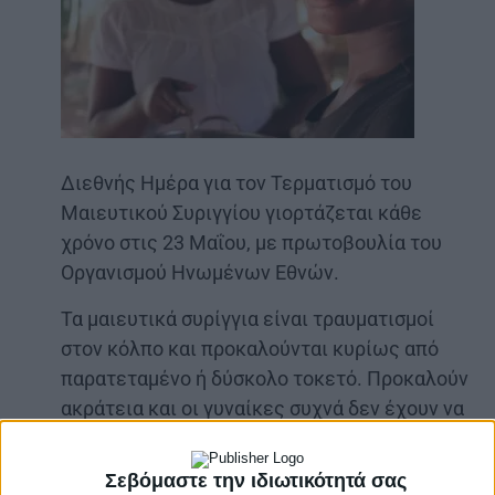
Διεθνής Ημέρα για τον Τερματισμό του
Μαιευτικού Συριγγίου γιορτάζεται κάθε
χρόνο στις 23 Μαΐου, με πρωτοβουλία του
Οργανισμού Ηνωμένων Εθνών.
Τα μαιευτικά συρίγγια είναι τραυματισμοί
στον κόλπο και προκαλούνται κυρίως από
παρατεταμένο ή δύσκολο τοκετό. Προκαλούν
ακράτεια και οι γυναίκες συχνά δεν έχουν να
αντιμετωπίσουν μόνο τις εξουθενωτικές
σωματικές επιπτώσεις, αλλά επίσης τον
Σεβόμαστε την ιδιωτικότητά σας