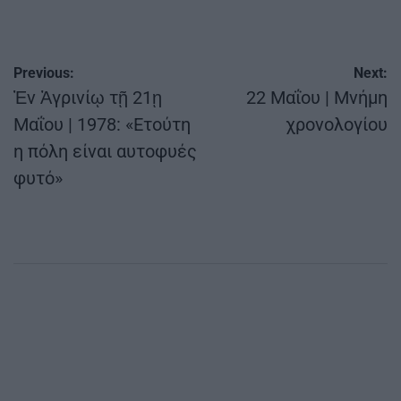
Πλοήγηση
Previous:
Next:
άρθρων
Ἐν Ἀγρινίῳ τῇ 21ῃ
22 Μαΐου | Μνήμη
Μαΐου | 1978: «Ετούτη
χρονολογίου
η πόλη είναι αυτοφυές
φυτό»