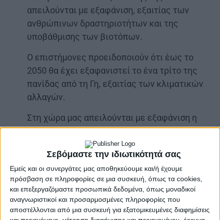
απειλούνται με εξαφάνιση, εξαιτίας των
ανθρώπινων δραστηριοτήτων και της
υποβάθμισης των βιοτόπων.
Ο επιστήμονες προειδοποιούν ότι έως το
2050 θα έχει εξαφανιστεί το ένα τρίτο της
πανίδας από τη Γη, εξαιτίας των κλιματικών
αλλαγών.
Στη χώρα μας απειλούνται με εξαφάνιση η
καστανή αρκούδα, η μεσογειακή φώκια, η
χελώνα καρέτα – καρέτα, η αγριόγατα, ο
Σεβόμαστε την ιδιωτικότητά σας
γυπαετός, η πέστροφα, ενώ σε κίνδυνο
Εμείς και οι συνεργάτες μας αποθηκεύουμε και/ή έχουμε
βρίσκονται ο λύκος, το τσακάλι, ο ασβός, το
πρόσβαση σε πληροφορίες σε μια συσκευή, όπως τα cookies,
ζαρκάδι και το ελάφι.
και επεξεργαζόμαστε προσωπικά δεδομένα, όπως μοναδικοί
αναγνωριστικοί και προσαρμοσμένες πληροφορίες που
αποστέλλονται από μια συσκευή για εξατομικευμένες διαφημίσεις
και περιεχόμενο, μέτρηση διαφήμισης και περιεχομένου, έρευνα