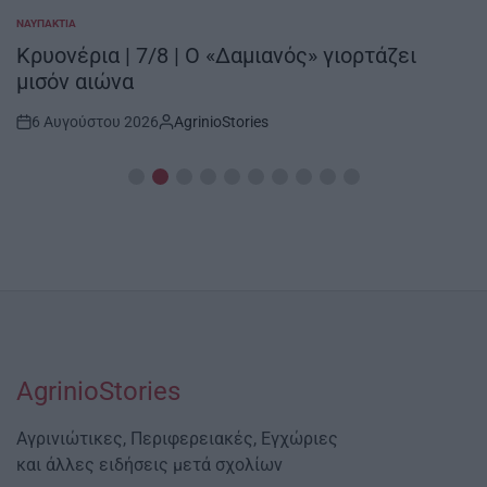
ΝΑΥΠΑΚΤΊΑ
POSTED
IN
Κρυονέρια | 7/8 | Ο «Δαμιανός» γιορτάζει
μισόν αιώνα
6 Αυγούστου 2026
AgrinioStories
Post
By:
Date
AgrinioStories
Αγρινιώτικες, Περιφερειακές, Εγχώριες
και άλλες ειδήσεις μετά σχολίων