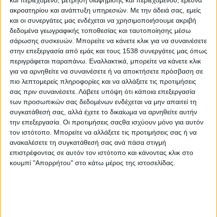
ακροατηρίου και ανάπτυξη υπηρεσιών.
Με την άδειά σας, εμείς
και οι συνεργάτες μας ενδέχεται να χρησιμοποιήσουμε ακριβή
δεδομένα γεωγραφικής τοποθεσίας και ταυτοποίησης μέσω
σάρωσης συσκευών. Μπορείτε να κάνετε κλικ για να συναινέσετε
στην επεξεργασία από εμάς και τους 1538 συνεργάτες μας όπως
περιγράφεται παραπάνω. Εναλλακτικά, μπορείτε να κάνετε κλικ
Ημέρα Αγοράς Πίτσας με Μπιτκόιν
για να αρνηθείτε να συναινέσετε ή να αποκτήσετε πρόσβαση σε
πιο λεπτομερείς πληροφορίες και να αλλάξετε τις προτιμήσεις
σας πριν συναινέσετε.
Λάβετε υπόψη ότι κάποια επεξεργασία
Η
των προσωπικών σας δεδομένων ενδέχεται να μην απαιτεί τη
συγκατάθεσή σας, αλλά έχετε το δικαίωμα να αρνηθείτε αυτήν
την επεξεργασία. Οι προτιμήσεις σαςθα ισχύουν μόνο για αυτόν
τον ιστότοπο. Μπορείτε να αλλάξετε τις προτιμήσεις σας ή να
ανακαλέσετε τη συγκατάθεσή σας ανά πάσα στιγμή
επιστρέφοντας σε αυτόν τον ιστότοπο και κάνοντας κλικ στο
κουμπί "Απορρήτου" στο κάτω μέρος της ιστοσελίδας.