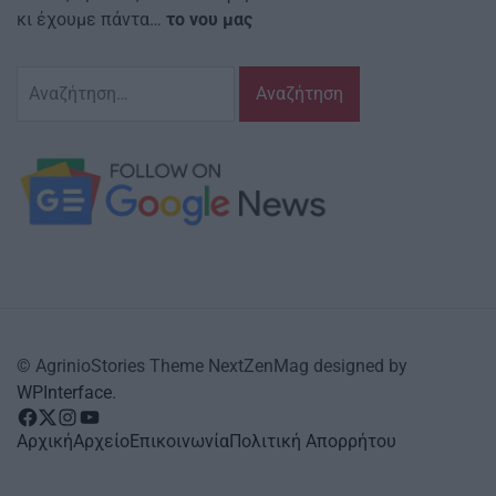
κι έχουμε πάντα…
το νου μας
Αναζήτηση
για:
© AgrinioStories Theme NextZenMag designed by
WPInterface
.
facebook
Twitter
instagram
YouTube
Αρχική
Αρχείο
Επικοινωνία
Πολιτική Απορρήτου