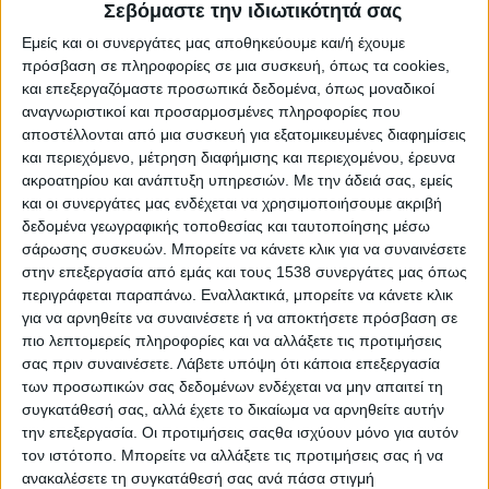
Σεβόμαστε την ιδιωτικότητά σας
Η ημέρα αυτή έχει διπλό συμβολισμό: τιμά τη
Εμείς και οι συνεργάτες μας αποθηκεύουμε και/ή έχουμε
μνήμη των αγωνιστών που έδωσαν τη ζωή
πρόσβαση σε πληροφορίες σε μια συσκευή, όπως τα cookies,
τους για την εθνική υπόθεση και υπενθυμίζει
και επεξεργαζόμαστε προσωπικά δεδομένα, όπως μοναδικοί
αναγνωριστικοί και προσαρμοσμένες πληροφορίες που
την ιστορική σημασία της Μακεδονίας για την
αποστέλλονται από μια συσκευή για εξατομικευμένες διαφημίσεις
Ελλάδα. Σε όλη τη χώρα, οργανώνονται
και περιεχόμενο, μέτρηση διαφήμισης και περιεχομένου, έρευνα
εκδηλώσεις μνήμης, ομιλίες σε σχολεία,
ακροατηρίου και ανάπτυξη υπηρεσιών.
Με την άδειά σας, εμείς
και οι συνεργάτες μας ενδέχεται να χρησιμοποιήσουμε ακριβή
καταθέσεις στεφάνων και ιστορικά
δεδομένα γεωγραφικής τοποθεσίας και ταυτοποίησης μέσω
αφιερώματα που αναδεικνύουν την ηρωική
σάρωσης συσκευών. Μπορείτε να κάνετε κλικ για να συναινέσετε
δράση των Μακεδονομάχων και την
στην επεξεργασία από εμάς και τους 1538 συνεργάτες μας όπως
κοινωνική τους προσφορά.
περιγράφεται παραπάνω. Εναλλακτικά, μπορείτε να κάνετε κλικ
για να αρνηθείτε να συναινέσετε ή να αποκτήσετε πρόσβαση σε
Ο Παύλος Μελάς και οι σύντροφοί του δεν
πιο λεπτομερείς πληροφορίες και να αλλάξετε τις προτιμήσεις
σας πριν συναινέσετε.
Λάβετε υπόψη ότι κάποια επεξεργασία
αποτέλεσαν μόνο στρατιωτική δύναμη·
των προσωπικών σας δεδομένων ενδέχεται να μην απαιτεί τη
συμβόλισαν τον αγώνα για την επιβίωση της
συγκατάθεσή σας, αλλά έχετε το δικαίωμα να αρνηθείτε αυτήν
ελληνικής γλώσσας, παιδείας και
την επεξεργασία. Οι προτιμήσεις σαςθα ισχύουν μόνο για αυτόν
τον ιστότοπο. Μπορείτε να αλλάξετε τις προτιμήσεις σας ή να
πολιτιστικής κληρονομιάς σε μια περίοδο
ανακαλέσετε τη συγκατάθεσή σας ανά πάσα στιγμή
έντονων εθνοτικών συγκρούσεων. Η Ημέρα