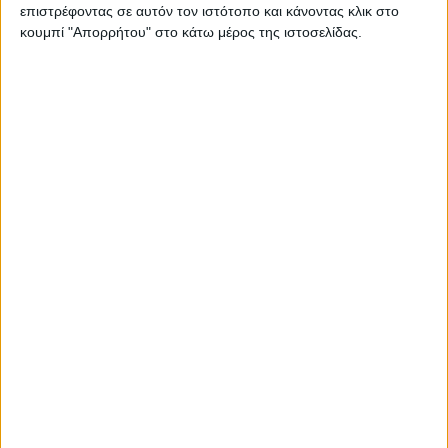
επιστρέφοντας σε αυτόν τον ιστότοπο και κάνοντας κλικ στο
του Μακεδονικού Αγώνα λειτουργεί,
κουμπί "Απορρήτου" στο κάτω μέρος της ιστοσελίδας.
επομένως, ως υπενθύμιση της ιστορικής
συνέχειας και της ανάγκης διατήρησης της
εθνικής μνήμης, ενώ ενισχύει τον πατριωτικό
αίσθημα στις νεότερες γενιές.
Παγκόσμια Ημέρα Βιοηθικής