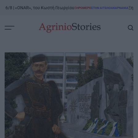
Skip
6/8 | «ONAR», του Κωστή Γεωργίου
Ξηρόμερο 
ΞΗΡΟΜΕΡΟ
ΣΤΗΝ ΑΙΤΩΛΟΑΚΑΡΝΑΝΊΑ
to
POSTED
IN
content
AgrinioStories