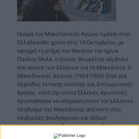
Ημέρα του Μακεδονικού Αγώνα τιμάται στην
Ελλάδα κάθε χρόνο στις 19 Οκτωβρίου, με
αφορμή τη μνήμη του θανάτου του ήρωα
Παύλου Μελά, ο οποίος θεωρείται σύμβολο
του αγώνα των Ελλήνων για τη Μακεδονία. Ο
Μακεδονικός Αγώνας (1904-1908) ήταν μια
περίοδος έντονης ένοπλης και διπλωματικής
δράσης, κατά την οποία Έλληνες αγωνιστές
προσπάθησαν να υπερασπιστούν τον ελληνικό
πληθυσμό της Μακεδονίας απέναντι στις
επιβουλές βουλγαρικών και άλλων
εθνικιστικών ομάδων, εντός της Οθωμανικής
Αυτοκρατορίας.