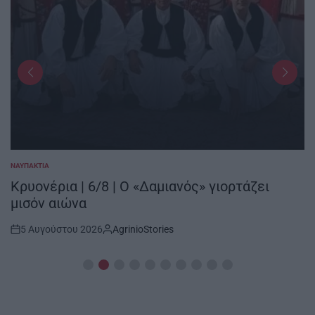
ΝΑΥΠΑΚΤΊΑ
POSTED
IN
Κρυονέρια | 6/8 | Ο «Δαμιανός» γιορτάζει
μισόν αιώνα
5 Αυγούστου 2026
AgrinioStories
Post
By:
Date