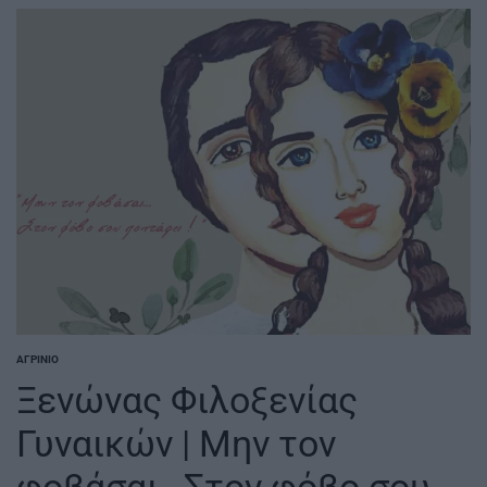
ΑΓΡΊΝΙΟ
POSTED
IN
Ξενώνας Φιλοξενίας
Γυναικών | Μην τον
φοβάσαι…Στον φόβο σου