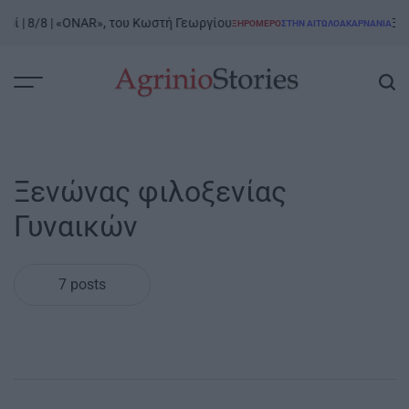
Skip
 | 8/8 | «ONAR», του Κωστή Γεωργίου
Ξηρόμ
ΞΗΡΟΜΕΡΟ
ΣΤΗΝ ΑΙΤΩΛΟΑΚΑΡΝΑΝΊΑ
to
POSTED
IN
content
AgrinioStories
Ξενώνας φιλοξενίας
Γυναικών
7 posts