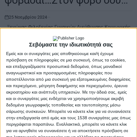
ποντάρει!
25 Νοεμβρίου 2024
on
. Ξενώνας Φιλοξενίας Γυναικών Διεύθυνσης Κοινωνικής
Προστασίας και Δημόσιας Υγείας Δήμου Αγρινίου Να
είμαστε ΟΛΟΙ εκεί γιατί ΜΑΣ αφορά Όλους…
Σεβόμαστε την ιδιωτικότητά σας
Διαβάστε περισσότερα
Εμείς και οι συνεργάτες μας αποθηκεύουμε και/ή έχουμε
πρόσβαση σε πληροφορίες σε μια συσκευή, όπως τα cookies,
και επεξεργαζόμαστε προσωπικά δεδομένα, όπως μοναδικοί
αναγνωριστικοί και προσαρμοσμένες πληροφορίες που
αποστέλλονται από μια συσκευή για εξατομικευμένες διαφημίσεις
και περιεχόμενο, μέτρηση διαφήμισης και περιεχομένου, έρευνα
ακροατηρίου και ανάπτυξη υπηρεσιών.
Με την άδειά σας, εμείς
και οι συνεργάτες μας ενδέχεται να χρησιμοποιήσουμε ακριβή
δεδομένα γεωγραφικής τοποθεσίας και ταυτοποίησης μέσω
σάρωσης συσκευών. Μπορείτε να κάνετε κλικ για να συναινέσετε
στην επεξεργασία από εμάς και τους 1538 συνεργάτες μας όπως
περιγράφεται παραπάνω. Εναλλακτικά, μπορείτε να κάνετε κλικ
για να αρνηθείτε να συναινέσετε ή να αποκτήσετε πρόσβαση σε
πιο λεπτομερείς πληροφορίες και να αλλάξετε τις προτιμήσεις