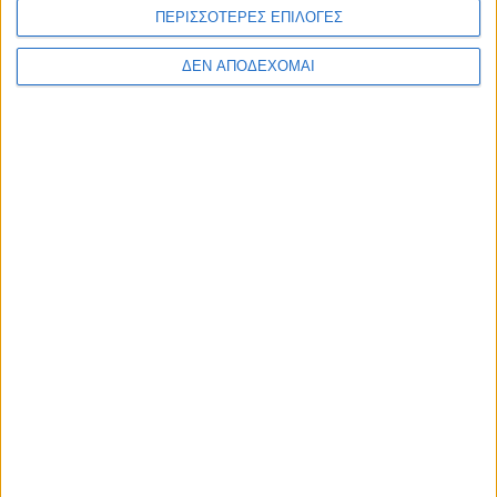
ΠΕΡΙΣΣΟΤΕΡΕΣ ΕΠΙΛΟΓΕΣ
Διαβάστε περισσότερα
ΔΕΝ ΑΠΟΔΕΧΟΜΑΙ
ΑΓΡΊΝΙΟ
POSTED
IN
Αγρίνιο – Ακούστηκε η