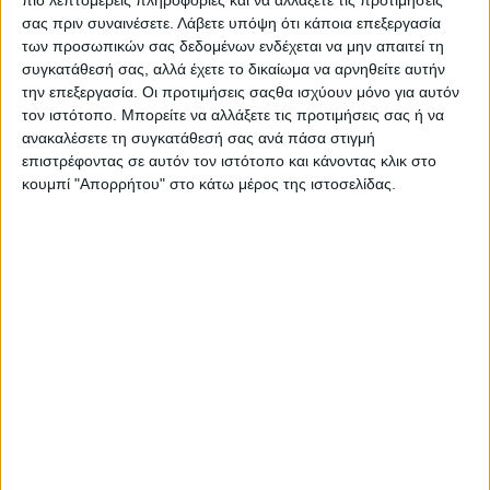
σας πριν συναινέσετε.
Λάβετε υπόψη ότι κάποια επεξεργασία
των προσωπικών σας δεδομένων ενδέχεται να μην απαιτεί τη
συγκατάθεσή σας, αλλά έχετε το δικαίωμα να αρνηθείτε αυτήν
ΑΓΡΊΝΙΟ
την επεξεργασία. Οι προτιμήσεις σαςθα ισχύουν μόνο για αυτόν
POSTED
IN
τον ιστότοπο. Μπορείτε να αλλάξετε τις προτιμήσεις σας ή να
Αγρίνιο 29/3 – «Για τη
ανακαλέσετε τη συγκατάθεσή σας ανά πάσα στιγμή
Γυναίκα…. Για την
επιστρέφοντας σε αυτόν τον ιστότοπο και κάνοντας κλικ στο
κουμπί "Απορρήτου" στο κάτω μέρος της ιστοσελίδας.
Ισότητα…. για τη Ζωή»
28 Μαρτίου 2024
on
Δράση ενημέρωσης και ευαισθητοποίησης για την
έμφυλη βία «Για τη Γυναίκα…. Για την Ισότητα…. Για τη
Ζωή» Δράση ενημέρωσης και…
Διαβάστε περισσότερα