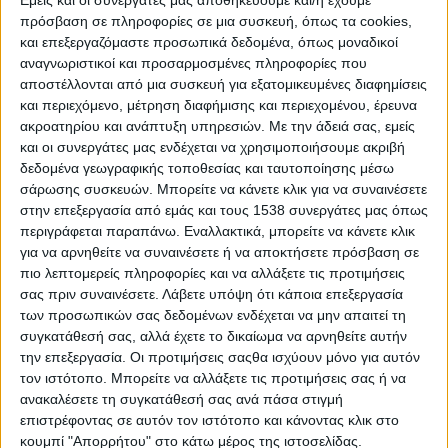
Ηλέκτρα σε πρώτο
Εμείς και οι συνεργάτες μας αποθηκεύουμε και/ή έχουμε
πρόσβαση σε πληροφορίες σε μια συσκευή, όπως τα cookies,
πρόσωπο (vid)
και επεξεργαζόμαστε προσωπικά δεδομένα, όπως μοναδικοί
αναγνωριστικοί και προσαρμοσμένες πληροφορίες που
αποστέλλονται από μια συσκευή για εξατομικευμένες διαφημίσεις
26 Νοεμβρίου 2023
και περιεχόμενο, μέτρηση διαφήμισης και περιεχομένου, έρευνα
on
ακροατηρίου και ανάπτυξη υπηρεσιών.
Με την άδειά σας, εμείς
Εύα Κοταμανίδου: «Τον αγάπησα τόσο πολύ αυτόν το
και οι συνεργάτες μας ενδέχεται να χρησιμοποιήσουμε ακριβή
ρόλο. Όλοι είχαμε μια έγνοια, ότι γυρίζοντας την ταινία
δεδομένα γεωγραφικής τοποθεσίας και ταυτοποίησης μέσω
αυτή κάναμε μια…
σάρωσης συσκευών. Μπορείτε να κάνετε κλικ για να συναινέσετε
στην επεξεργασία από εμάς και τους 1538 συνεργάτες μας όπως
Διαβάστε περισσότερα
περιγράφεται παραπάνω. Εναλλακτικά, μπορείτε να κάνετε κλικ
για να αρνηθείτε να συναινέσετε ή να αποκτήσετε πρόσβαση σε
πιο λεπτομερείς πληροφορίες και να αλλάξετε τις προτιμήσεις
σας πριν συναινέσετε.
Λάβετε υπόψη ότι κάποια επεξεργασία
των προσωπικών σας δεδομένων ενδέχεται να μην απαιτεί τη
συγκατάθεσή σας, αλλά έχετε το δικαίωμα να αρνηθείτε αυτήν
την επεξεργασία. Οι προτιμήσεις σαςθα ισχύουν μόνο για αυτόν
τον ιστότοπο. Μπορείτε να αλλάξετε τις προτιμήσεις σας ή να
ανακαλέσετε τη συγκατάθεσή σας ανά πάσα στιγμή
επιστρέφοντας σε αυτόν τον ιστότοπο και κάνοντας κλικ στο
κουμπί "Απορρήτου" στο κάτω μέρος της ιστοσελίδας.