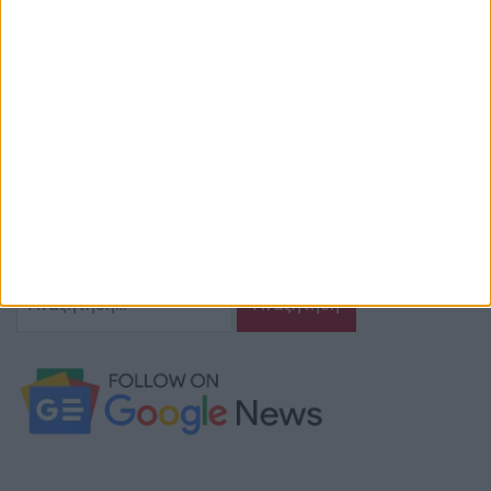
Αναστασιάδη 4 Αγρίνιο Τ.Κ.: 30131
Email ιστοσελίδας:
info@agriniostories.gr
Περιγραφή
Ζούμε σ’ αυτόν τον τόπο,
γράφουμε και αναδεικνυούμε τα ζητήματα
και τις δράσεις που τον αφορούν…
κι έχουμε πάντα…
το νου μας
Αναζήτηση
για: