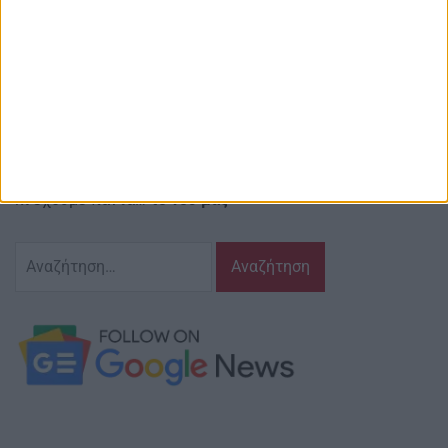
Email ιστοσελίδας:
info@agriniostories.gr
Περιγραφή
Ζούμε σ’ αυτόν τον τόπο,
γράφουμε και αναδεικνυούμε τα ζητήματα
και τις δράσεις που τον αφορούν…
κι έχουμε πάντα…
το νου μας
Αναζήτηση
για: