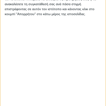
ανακαλέσετε τη συγκατάθεσή σας ανά πάσα στιγμή
απατεώνα
επιστρέφοντας σε αυτόν τον ιστότοπο και κάνοντας κλικ στο
κουμπί "Απορρήτου" στο κάτω μέρος της ιστοσελίδας.
7 Νοεμβρίου 2024
on
. Δήμος Ναυπακτίας – Παπαχαραλάμπειος Αίθουσα |
Μεσολογγίου 40 | Ναύπακτος – Θεατρική Ομάδα
Εκπαιδευτικών Ναυπάκτου «Η Αυλαία» Το ημερολόγιο…
Διαβάστε περισσότερα