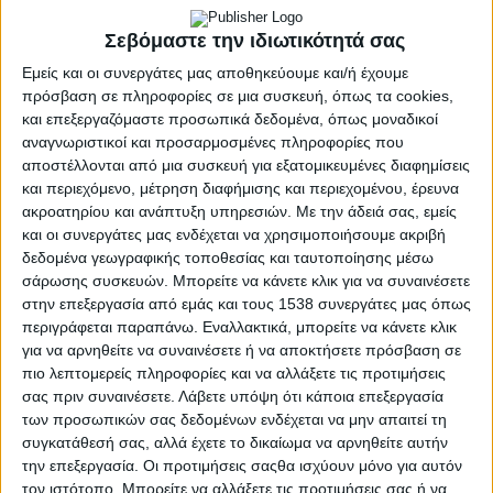
Σεβόμαστε την ιδιωτικότητά σας
Εμείς και οι συνεργάτες μας αποθηκεύουμε και/ή έχουμε
πρόσβαση σε πληροφορίες σε μια συσκευή, όπως τα cookies,
και επεξεργαζόμαστε προσωπικά δεδομένα, όπως μοναδικοί
αναγνωριστικοί και προσαρμοσμένες πληροφορίες που
αποστέλλονται από μια συσκευή για εξατομικευμένες διαφημίσεις
και περιεχόμενο, μέτρηση διαφήμισης και περιεχομένου, έρευνα
ακροατηρίου και ανάπτυξη υπηρεσιών.
Με την άδειά σας, εμείς
και οι συνεργάτες μας ενδέχεται να χρησιμοποιήσουμε ακριβή
δεδομένα γεωγραφικής τοποθεσίας και ταυτοποίησης μέσω
σάρωσης συσκευών. Μπορείτε να κάνετε κλικ για να συναινέσετε
στην επεξεργασία από εμάς και τους 1538 συνεργάτες μας όπως
περιγράφεται παραπάνω. Εναλλακτικά, μπορείτε να κάνετε κλικ
για να αρνηθείτε να συναινέσετε ή να αποκτήσετε πρόσβαση σε
πιο λεπτομερείς πληροφορίες και να αλλάξετε τις προτιμήσεις
σας πριν συναινέσετε.
Λάβετε υπόψη ότι κάποια επεξεργασία
ΝΑΥΠΑΚΤΊΑ
POSTED
των προσωπικών σας δεδομένων ενδέχεται να μην απαιτεί τη
IN
Ναύπακτος | Το
συγκατάθεσή σας, αλλά έχετε το δικαίωμα να αρνηθείτε αυτήν
την επεξεργασία. Οι προτιμήσεις σαςθα ισχύουν μόνο για αυτόν
ημερολόγιο ενός
τον ιστότοπο. Μπορείτε να αλλάξετε τις προτιμήσεις σας ή να